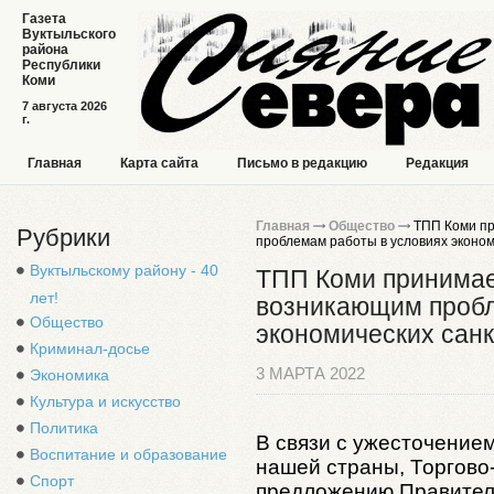
Газета
Вуктыльского
района
Республики
Коми
7 августа 2026
г.
Главная
Карта сайта
Письмо в редакцию
Редакция
Главная
Общество
ТПП Коми пр
Рубрики
проблемам работы в условиях эконом
Вуктыльскому району - 40
ТПП Коми принимае
лет!
возникающим пробл
Общество
экономических сан
Криминал-досье
3 МАРТА 2022
Экономика
Культура и искусство
Политика
В связи с ужесточение
Воспитание и образование
нашей страны, Торгово
Спорт
предложению Правител