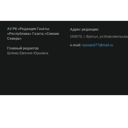
АУ РК «Редакция Газеты
Адрес редакции:
«Республика»
Газета «Сияние
169570, г. Вуктыл, ул.Комсомольска
Севера»
е-mail:
vassand77@mail.ru
Главный редактор
Шлёма Евгения Юрьевна