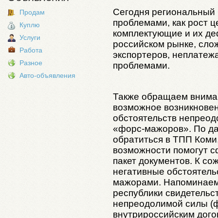
Сегодня региональный 
Продам
проблемами, как рост ц
Куплю
комплектующие и их де
Услуги
российском рынке, сло
Работа
экспортеров, неплатеж
Разное
проблемами.
Авто-объявления
Также обращаем внима
возможное возникновен
обстоятельств непреод
«форс-мажоров». По д
обратиться в ТПП Коми,
возможности помогут 
пакет документов. К со
негативные обстоятель
мажорами. Напоминаем,
республики свидетельс
непреодолимой силы (
внутрироссийским дого