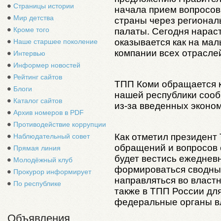
Страницы истории
начала прием вопросов 
Мир детства
страны через региона
Кроме того
палаты. Сегодня нара
оказывается как на мал
Наше старшее поколение
компании всех отрасле
Интервью
Информер новостей
Рейтинг сайтов
ТПП Коми обращается к
Блоги
нашей республики сооб
Каталог сайтов
из-за введенных эконом
Архив номеров в PDF
Противодействие коррупции
Как отметил президент
Наблюдательный совет
обращений и вопросов 
Прямая линия
будет вестись ежедневн
Молодёжный клуб
формироваться сводны
Прокурор информирует
направляться во властн
По республике
также в ТПП России дл
федеральные органы в
Объявления