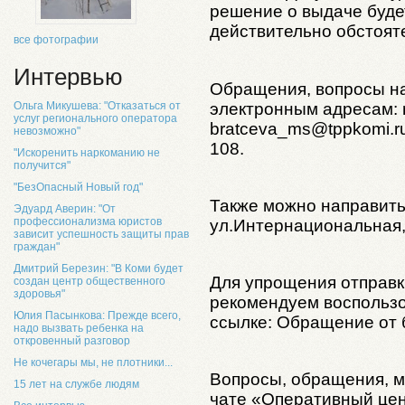
решение о выдаче буде
действительно обстоят
все фотографии
Интервью
Обращения, вопросы на
электронным адресам: 
Ольга Микушева: "Отказаться от
услуг регионального оператора
bratceva_ms@tppkomi.ru
невозможно"
108.
"Искоренить наркоманию не
получится"
"БезОпасный Новый год"
Также можно направить 
Эдуард Аверин: "От
профессионализма юристов
ул.Интернациональная,
зависит успешность защиты прав
граждан"
Дмитрий Березин: "В Коми будет
Для упрощения отправ
создан центр общественного
здоровья"
рекомендуем воспольз
Юлия Пасынкова: Прежде всего,
ссылке: Обращение от 
надо вызвать ребенка на
откровенный разговор
Не кочегары мы, не плотники...
Вопросы, обращения, м
15 лет на службе людям
чате «Оперативный цен