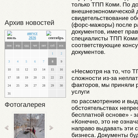
только ТПП Коми. По д
внешнеэкономической 
свидетельствование об
Архив новостей
(форс-мажоры) после 
документов, имеет пра
август
специалисты ТПП Коми
2026
соответствующие консу
пон
втр
срд
чет
пят
суб
вск
документов.
1
2
3
4
5
6
7
8
9
10
11
12
13
14
15
16
«Несмотря на то, что 
сложности из-за непла
17
18
19
20
21
22
23
факторов, мы приняли 
24
25
26
27
28
29
30
услуги
31
по рассмотрению и выд
Фотогалерея
обстоятельствах непре
бесплатной основе» - з
«Конечно, это не означ
направо выдавать эти 
бизнеса. Документы бу