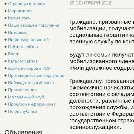
26 СЕНТЯБРЯ 2022
Страницы истории
Мир детства
Кроме того
Граждане, призванные 
Наше старшее поколение
мобилизации, получают 
Интервью
социальные гарантии 
Информер новостей
военную службу по конт
Рейтинг сайтов
Будут ли семьи получа
Блоги
мобилизованного члена
Каталог сайтов
и/или денежное содер
Архив номеров в PDF
Противодействие коррупции
Гражданину, призванно
Наблюдательный совет
ежемесячно начислятьс
Прямая линия
соответствии с окладам
Молодёжный клуб
должности, различные 
Прокурор информирует
прохождения службы, и
По республике
соответствии с Федера
государственном страх
военнослужащих».
Объявления