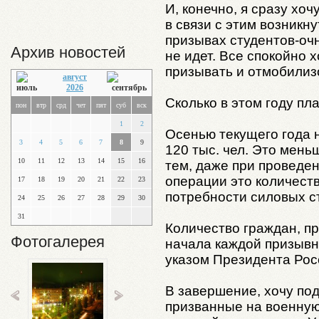
И, конечно, я сразу хо
в связи с этим возникну
призывах студентов-очн
Архив новостей
не идет. Все спокойно х
призывать и отмобилизо
август
2026
Сколько в этом году пл
пон
втр
срд
чет
пят
суб
вск
1
2
Осенью текущего года 
3
4
5
6
7
8
9
120 тыс. чел. Это мень
10
11
12
13
14
15
16
тем, даже при проведе
операции это количест
17
18
19
20
21
22
23
потребности силовых ст
24
25
26
27
28
29
30
31
Количество граждан, п
Фотогалерея
начала каждой призывн
указом Президента Рос
В завершение, хочу под
призванные на военную