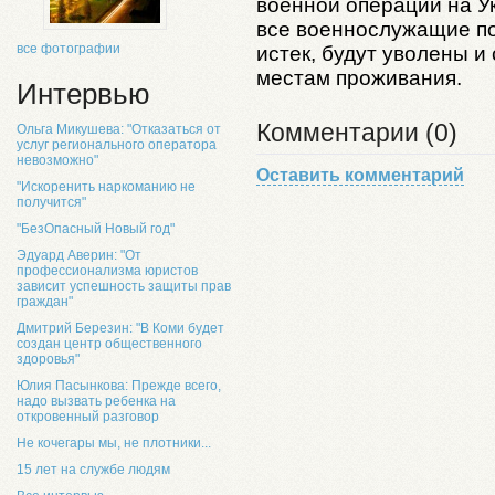
военной операции на Ук
все военнослужащие по
все фотографии
истек, будут уволены 
местам проживания.
Интервью
Комментарии (0)
Ольга Микушева: "Отказаться от
услуг регионального оператора
невозможно"
Оставить комментарий
"Искоренить наркоманию не
получится"
"БезОпасный Новый год"
Эдуард Аверин: "От
профессионализма юристов
зависит успешность защиты прав
граждан"
Дмитрий Березин: "В Коми будет
создан центр общественного
здоровья"
Юлия Пасынкова: Прежде всего,
надо вызвать ребенка на
откровенный разговор
Не кочегары мы, не плотники...
15 лет на службе людям