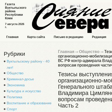
Газета
Вуктыльского
района
Республики
Коми
7 августа 2026
г.
Главная
Карта сайта
Письмо в редакцию
Редакция
Главная
Общество
Тези
Рубрики
организационно-мобилизаци
ВС РФ контр-адмирала Влад
Вуктыльскому району - 40
вопросам проведения частич
лет!
Общество
Тезисы выступления
Криминал-досье
организационно-мо
Экономика
Генерального штаб
Культура и искусство
Владимира Цимлянс
Политика
вопросам проведен
Воспитание и образование
Часть 2
Спорт