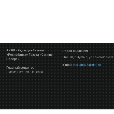
АУ РК «Редакция Газеты
Адрес редакции:
«Республика»
Газета «Сияние
169570, г. Вуктыл, ул.Комсомольска
Севера»
е-mail:
vassand77@mail.ru
Главный редактор
Шлёма Евгения Юрьевна