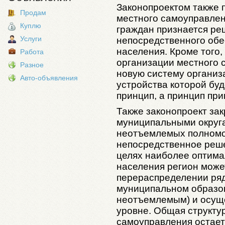
Законопроектом также 
Продам
местного самоуправле
Куплю
граждан признается ре
Услуги
непосредственного обе
населения. Кроме того
Работа
организации местного 
Разное
новую систему организа
Авто-объявления
устройства которой бу
принцип, а принцип при
Также законопроект зак
муниципальными округ
неотъемлемых полномо
непосредственное реше
целях наиболее оптима
населения регион може
перераспределении ряд
муниципальном образов
неотъемлемым) и осущ
уровне. Общая структу
самоуправления остает