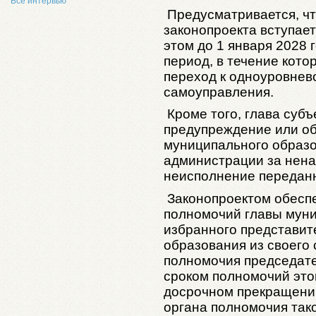
Все интервью
Предусматривается, чт
законопроекта вступает
этом до 1 января 2028
период, в течение кот
переход к одноуровнев
самоуправления.
Кроме того, глава суб
предупреждение или об
муниципального образо
администрации за нен
неисполнение передан
Законопроектом обесп
полномочий главы муни
избранного представи
образования из своего
полномочия председате
сроком полномочий этог
досрочном прекращени
органа полномочия так