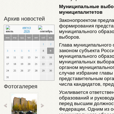
Муниципальные выбор
муниципалитетов
Архив новостей
Законопроектом предла
формирования предста
август
муниципального образ
2026
выборов.
пон
втр
срд
чет
пят
суб
вск
Глава муниципального 
1
2
законом субъекта Росс
3
4
5
6
7
8
9
муниципального образо
10
11
12
13
14
15
16
муниципальных выбора
17
18
19
20
21
22
23
органом муниципальног
24
25
26
27
28
29
30
случае избрание главы
31
представительным орга
числа кандидатов, пре
Фотогалерея
Усиливается ответстве
образований и руковод
перед высшим должнос
Федерации. Одним из о