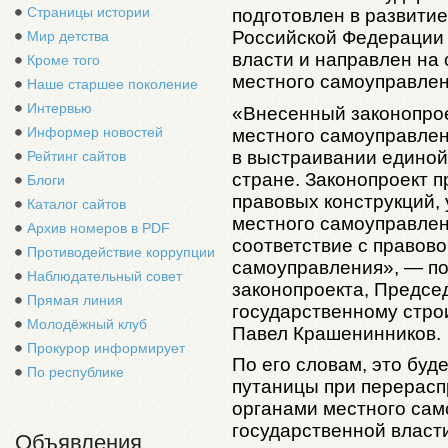
Страницы истории
подготовлен в развити
Российской Федерации 
Мир детства
власти и направлен на
Кроме того
местного самоуправлен
Наше старшее поколение
Интервью
«Внесенный законопро
Информер новостей
местного самоуправлен
в выстраивании единой
Рейтинг сайтов
стране. Законопроект 
Блоги
правовых конструкций,
Каталог сайтов
местного самоуправлен
Архив номеров в PDF
соответствие с правов
Противодействие коррупции
самоуправления», — по
Наблюдательный совет
законопроекта, Предсе
Прямая линия
государственному стро
Молодёжный клуб
Павел Крашенинников.
Прокурор информирует
По его словам, это буд
По республике
путаницы при перерас
органами местного сам
государственной власт
Объявления