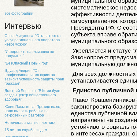
муниципального образо
систематическое недос
эффективности деятель
все фотографии
самоуправления, котор
Интервью
Президента РФ. С соот
субъекта вправе обрат
Ольга Микушева: "Отказаться от
муниципального образо
услуг регионального оператора
невозможно"
Укрепляется и статус 
"Искоренить наркоманию не
получится"
Законопроект предусма
муниципальную должно
"БезОпасный Новый год"
Эдуард Аверин: "От
Для всех должностных
профессионализма юристов
зависит успешность защиты прав
устанавливается едины
граждан"
Единство публичной 
Дмитрий Березин: "В Коми будет
создан центр общественного
Павел Крашенинников 
здоровья"
законопроекта базирую
Юлия Пасынкова: Прежде всего,
надо вызвать ребенка на
единства публичной вл
откровенный разговор
направлены на создани
Не кочегары мы, не плотники...
устойчивого социально
15 лет на службе людям
в интересах граждан, о