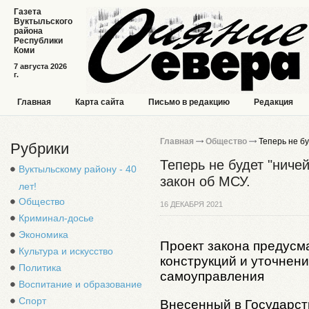
Газета
Вуктыльского
района
Республики
Коми
7 августа 2026
г.
Главная
Карта сайта
Письмо в редакцию
Редакция
Главная
Общество
Теперь не бу
Рубрики
Теперь не будет "ниче
Вуктыльскому району - 40
закон об МСУ.
лет!
Общество
16 ДЕКАБРЯ 2021
Криминал-досье
Экономика
Проект закона предусм
Культура и искусство
конструкций и уточнен
Политика
самоуправления
Воспитание и образование
Спорт
Внесенный в Государст