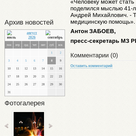
«Человеку может стать 
поделился мыслью 41-л
Андрей Михайлович. - 
медицинскую помощь».
Архив новостей
Антон
ЗАБОЕВ
,
август
2026
пресс-секретарь МЗ Р
пон
втр
срд
чет
пят
суб
вск
1
2
Комментарии (0)
3
4
5
6
7
8
9
Оставить комментарий
10
11
12
13
14
15
16
17
18
19
20
21
22
23
24
25
26
27
28
29
30
31
Фотогалерея