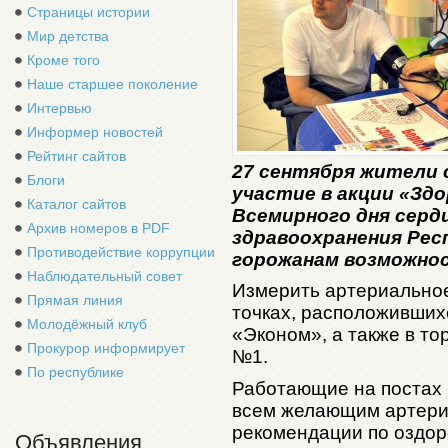
Страницы истории
Мир детства
Кроме того
Наше старшее поколение
Интервью
Информер новостей
Рейтинг сайтов
27 сентября жители
Блоги
участие в акции «Здо
Каталог сайтов
Всемирного дня сер
Архив номеров в PDF
здравоохранения Рес
Противодействие коррупции
горожанам возможнос
Наблюдательный совет
Измерить артериально
Прямая линия
точках, расположивших
Молодёжный клуб
«Эконом», а также в то
Прокурор информирует
№1.
По республике
Работающие на постах 
всем желающим артериа
рекомендации по оздор
Объявления