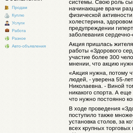
системы. Свою роль сы
Продам
начинающие врачи разд
физической активности
Куплю
холестерина, здоровом 
Услуги
предупреждении гиперт
Работа
заболевания сердечно-
Разное
Акция пришлась жителя
Авто-объявления
работы «Здорового сер
участие более 300 чел
мнении, что акцию нужн
«Акция нужна, потому 
людей, - уверена 55-ле
Николаевна. - Виной то
никакого спорта. А еще
что нужно постоянно ко
В ходе проведения «Зд
поступило также множе
установка столов, за к
всех крупных торговых 