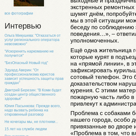
выходные и праздничны
экстренных ремонтных р
шумят днём, попробуйте
все фотографии
мы в этой ситуации мо
Интервью
беседу по соблюдению
поведения…», – ответи
Ольга Микушева: "Отказаться от
уполномоченных.
услуг регионального оператора
невозможно"
Ещё одна жительница г
"Искоренить наркоманию не
получится"
которые курят в подъе
на «прямой линии», в 
"БезОпасный Новый год"
зафиксировать курильщ
Эдуард Аверин: "От
профессионализма юристов
сотовый телефон. Это 
зависит успешность защиты прав
доказательством наруш
граждан"
курения. С этими мате
Дмитрий Березин: "В Коми будет
создан центр общественного
пожарную часть либо в
здоровья"
привлекут к администр
Юлия Пасынкова: Прежде всего,
надо вызвать ребенка на
Проблема с собаками б
откровенный разговор
нашего города, особо д
Не кочегары мы, не плотники...
привязанные во дворе 
15 лет на службе людям
«Проблема в том, что 