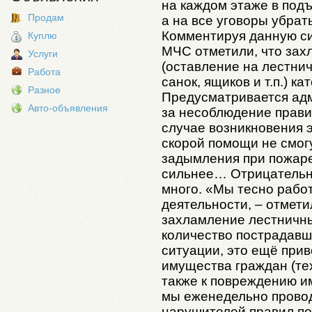
на каждом этаже в подъ
Продам
а на все уговоры убрат
Комментируя данную си
Куплю
МЧС отметили, что зах
Услуги
(оставление на лестнич
Работа
санок, ящиков и т.п.) к
Разное
Предусматривается адм
Авто-объявления
за несоблюдение прави
случае возникновения 
скорой помощи не смог
задымления при пожаре
сильнее… Отрицательн
много. «Мы тесно рабо
деятельности, – отмети
захламление лестничны
количество пострадавш
ситуации, это ещё прив
имущества граждан (тех 
также к повреждению и
мы еженедельно прово
нарушителей правил по