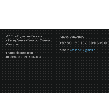
АУ РК «Редакция Газеты
Адрес редакции:
«Республика»
Газета «Сияние
169570, г. Вуктыл, ул.Комсомольска
Севера»
е-mail:
vassand77@mail.ru
Главный редактор
Шлёма Евгения Юрьевна