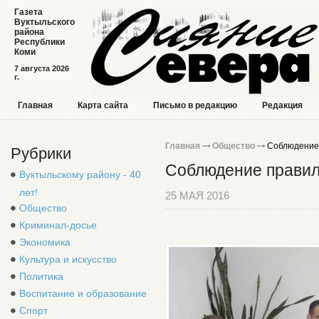
Газета
Вуктыльского
района
Республики
Коми
7 августа 2026
г.
Главная
Карта сайта
Письмо в редакцию
Редакция
Главная
Общество
Соблюдение 
Рубрики
Соблюдение правил
Вуктыльскому району - 40
лет!
25 МАЯ 2016
Общество
Криминал-досье
Экономика
Культура и искусство
Политика
Воспитание и образование
Спорт