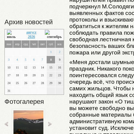
подчеркнул М.Солодяги
выявленных фактов со
протоколы и взыскиваю
Архив новостей
обратиться к жителям н
соблюдать правила пож
август
2026
свободная лестничная к
пон
втр
срд
чет
пят
суб
вск
безопасность ваших бл
пожара или другой экс
1
2
3
4
5
6
7
8
9
«Меня достали шумные с
праздник. Никакого поко
10
11
12
13
14
15
16
поинтересовался след
17
18
19
20
21
22
23
очередь всё, что проис
24
25
26
27
28
29
30
самих жильцов. Чтобы 
31
находить общий язык с
Фотогалерея
нарушают закон «О тиши
вы можете свободно вы
собранные материалы 
административную ком
установит суд. Исключ