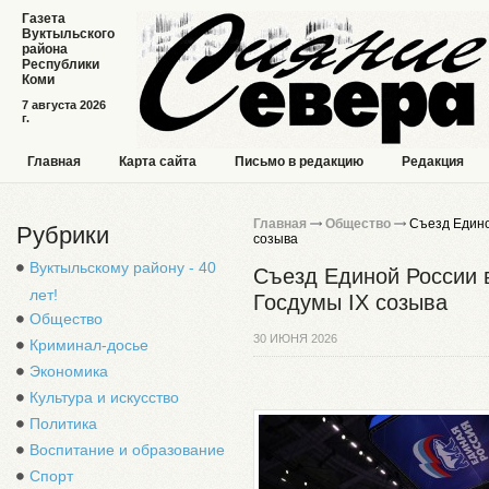
Газета
Вуктыльского
района
Республики
Коми
7 августа 2026
г.
Главная
Карта сайта
Письмо в редакцию
Редакция
Главная
Общество
Съезд Едино
Рубрики
созыва
Вуктыльскому району - 40
Съезд Единой России 
лет!
Госдумы IX созыва
Общество
30 ИЮНЯ 2026
Криминал-досье
Экономика
Культура и искусство
Политика
Воспитание и образование
Спорт