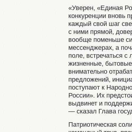
«Уверен, «Единая Р
конкуренции вновь п
каждый свой шаг све
с ними прямой, дове
вообще поменьше сид
мессенджерах, а поч
поле, встречаться с 
жизненные, бытовые 
внимательно отраба
предложений, инициа
поступают к Народн
России». Их предсто
выдвинет и поддерж
— сказал Глава госу
Патриотическая сол