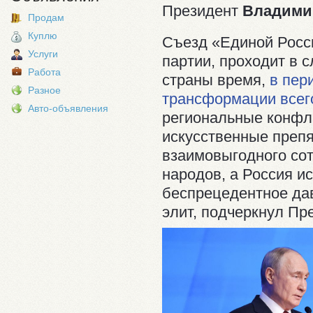
Президент
Владими
Продам
Куплю
Съезд «Единой Росс
Услуги
партии, проходит в 
Работа
страны время,
в пер
Разное
трансформации всег
Авто-объявления
региональные конфл
искусственные препя
взаимовыгодного сот
народов, а Россия и
беспрецедентное да
элит, подчеркнул Пр