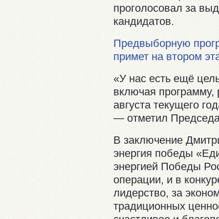
проголосовал за вы
кандидатов.
Предвыборную прог
примет на втором эт
«У нас есть ещё цел
включая программу, 
августа текущего го
— отметил Председа
В заключение Дмитр
энергия победы «Ед
энергией Победы Рос
операции, и в конку
лидерство, за эконо
традиционных ценнос