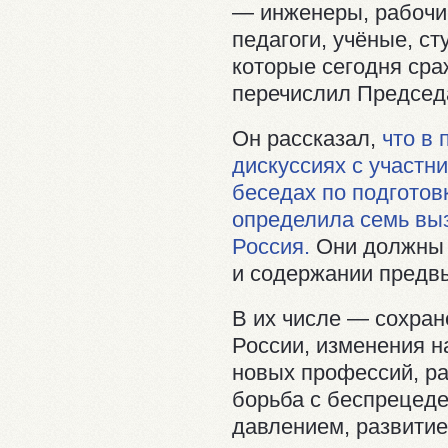
— инженеры, рабочие
педагоги, учёные, с
которые сегодня ср
перечислил Председ
Он рассказал,
что в 
дискуссиях с участни
беседах по подготов
определила семь выз
Россия.
Они должны н
и содержании предв
В их числе — сохра
России, изменения н
новых профессий, ра
борьба с беспрецед
давлением, развитие