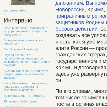
движением. Вы помо
Новороссии, Крыма,
все фотографии
приграничным регио
Интервью
защитников Родины и
боевых действий
. Б
Ольга Микушева: "Отказаться от
услуг регионального оператора
создавать все услов
невозможно"
и есть, как я уже мн
"Искоренить наркоманию не
получится"
элита России — про
"БезОпасный Новый год"
гражданских сферах,
Эдуард Аверин: "От
профессионализма юристов
государственном и 
зависит успешность защиты прав
граждан"
Как мы и договарив
Дмитрий Березин: "В Коми будет
здесь уже развёрнут
создан центр общественного
здоровья"
он.
Юлия Пасынкова: Прежде всего,
надо вызвать ребенка на
По его словам, мног
откровенный разговор
Не кочегары мы, не плотники...
том числе занимавш
15 лет на службе людям
посты в органах влас