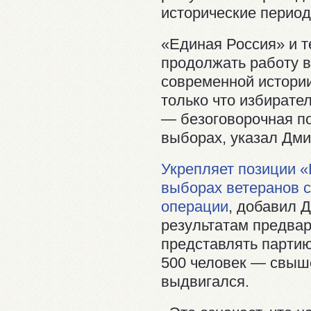
исторические период
«Единая Россия» и т
продолжать работу 
современной истории
только что избирате
— безоговорочная п
выборах, указал Дм
Укрепляет позиции «
выборах ветеранов 
операции
, добавил 
результатам предвар
представлять партию
500 человек — свыше
выдвигался.