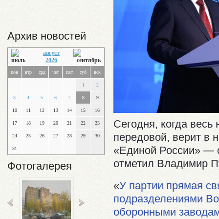
Архив новостей
август
2026
пон
втр
срд
чет
пят
суб
вск
1
2
3
4
5
6
7
8
9
10
11
12
13
14
15
16
Сегодня, когда весь
17
18
19
20
21
22
23
передовой, верит в 
24
25
26
27
28
29
30
«Единой России» — 
31
отметил Владимир П
Фотогалерея
«
У партии прямая св
подразделениями Во
оборонными заводам