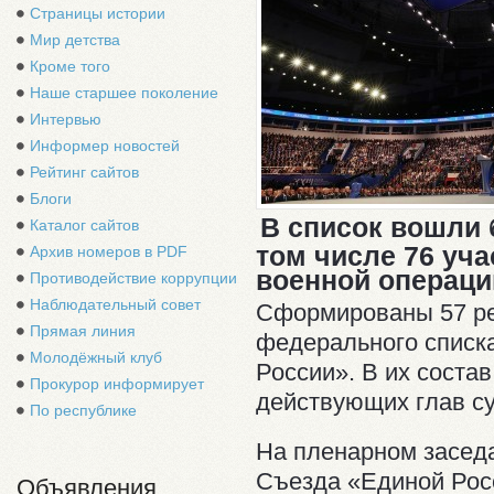
Страницы истории
Мир детства
Кроме того
Наше старшее поколение
Интервью
Информер новостей
Рейтинг сайтов
Блоги
В список вошли 
Каталог сайтов
том числе 76 уч
Архив номеров в PDF
военной операци
Противодействие коррупции
Наблюдательный совет
Сформированы 57 ре
Прямая линия
федерального списк
Молодёжный клуб
России». В их соста
Прокурор информирует
действующих глав с
По республике
На пленарном заседа
Съезда «Единой Рос
Объявления