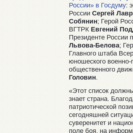
России» в Госдуму
: 
России
Сергей Лав
Собянин
; Герой Рос
ВГТРК
Евгений По
Президенте России 
Львова-Белова
; Ге
Главного штаба Всер
юношеского военно-
общественного дви
Головин
.
«Этот список должны
знает страна. Благо
патриотической пози
сегодняшней ситуаци
суверенитет и нацио
поле боя, на инфор