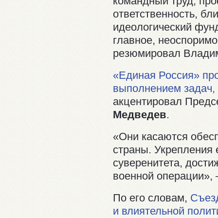
командный труд, пр
ответственность, бл
идеологический фун
главное, неоспорим
резюмировал Владим
«Единая Россия» пр
выполнением задач,
акцентировал Предс
Медведев
.
«Они касаются обесп
страны. Укрепления 
суверенитета, дости
военной операции», 
По его словам,
Съез
и влиятельной полит