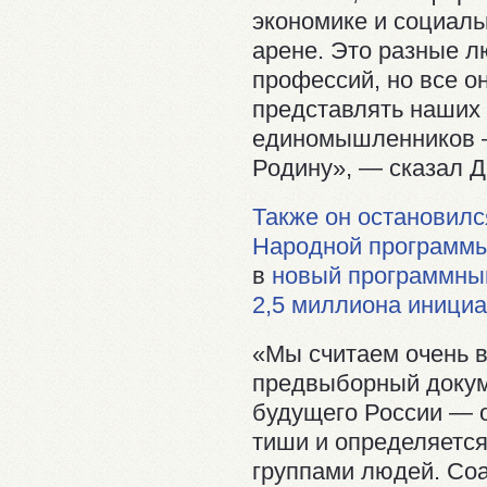
экономике и социал
арене. Это разные л
профессий, но все о
представлять наших 
единомышленников —
Родину», — сказал 
Также он остановилс
Народной программы
в
новый программный
2,5 миллиона инициа
«Мы считаем очень 
предвыборный докум
будущего России — о
тиши и определяетс
группами людей. Со