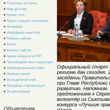
Страницы истории
Мир детства
Кроме того
Наше старшее поколение
Интервью
Информер новостей
Рейтинг сайтов
Блоги
Каталог сайтов
Архив номеров в PDF
Противодействие коррупции
Официальный старт н
Наблюдательный совет
регионе дан сегодня,
Прямая линия
заседании Правитель
Молодёжный клуб
при Главе Республики
Прокурор информирует
развитию. Напомним, 
По республике
предложением к Серге
волонтёр из Сыктывка
конкурса «Лучшие пр
Объявления