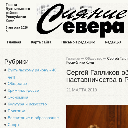
Газета
Вуктыльского
района
Республики
Коми
6 августа 2026
г.
Главная
Карта сайта
Письмо в редакцию
Редакция
Главная
Общество
Сергей Гапли
Рубрики
Республике Коми
Вуктыльскому району - 40
Сергей Гапликов о
лет!
наставничества в 
Общество
21 МАРТА 2019
Криминал-досье
Экономика
Культура и искусство
Политика
Воспитание и образование
Спорт