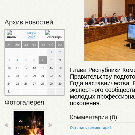
Архив новостей
август
2026
пон
втр
срд
чет
пят
суб
вск
1
2
3
4
5
6
7
8
9
10
11
12
13
14
15
16
Глава Республики Ком
Правительству подгот
17
18
19
20
21
22
23
Года наставничества.
24
25
26
27
28
29
30
экспертного сообщест
31
молодых профессионал
Фотогалерея
поколения.
Комментарии (0)
Оставить комментарий