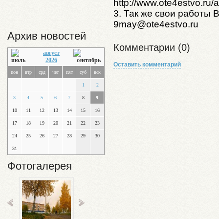
http://www.ote4estvo.ru
3. Так же свои работы 
9may@ote4estvo.ru
Архив новостей
Комментарии (0)
август
2026
Оставить комментарий
пон
втр
срд
чет
пят
суб
вск
1
2
3
4
5
6
7
8
9
10
11
12
13
14
15
16
17
18
19
20
21
22
23
24
25
26
27
28
29
30
31
Фотогалерея