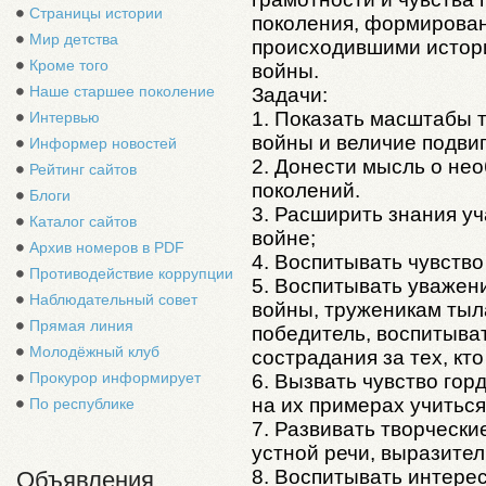
Страницы истории
поколения, формирован
Мир детства
происходившими истор
Кроме того
войны.
Наше старшее поколение
Задачи:
1. Показать масштабы 
Интервью
войны и величие подвиг
Информер новостей
2. Донести мысль о не
Рейтинг сайтов
поколений.
Блоги
3. Расширить знания у
Каталог сайтов
войне;
Архив номеров в PDF
4. Воспитывать чувство
Противодействие коррупции
5. Воспитывать уважен
Наблюдательный совет
войны, труженикам тыла
Прямая линия
победитель, воспитыва
Молодёжный клуб
сострадания за тех, кт
Прокурор информирует
6. Вызвать чувство гор
на их примерах учиться
По республике
7. Развивать творчески
устной речи, выразител
8. Воспитывать интере
Объявления