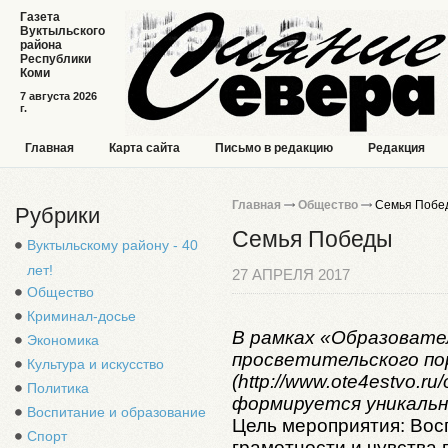
Газета
Вуктыльского
района
Республики
Коми
7 августа 2026
г.
Главная
Карта сайта
Письмо в редакцию
Редакция
Главная
Общество
Семья Побе
Рубрики
Семья Победы
Вуктыльскому району - 40
лет!
27 АПРЕЛЯ 2017
Общество
Криминал-досье
В рамках «Образовател
Экономика
просветительского п
Культура и искусство
(http://www.ote4estvo.ru
Политика
формируется уникальн
Воспитание и образование
Цель мероприятия: Вос
Спорт
грамотности и чувства