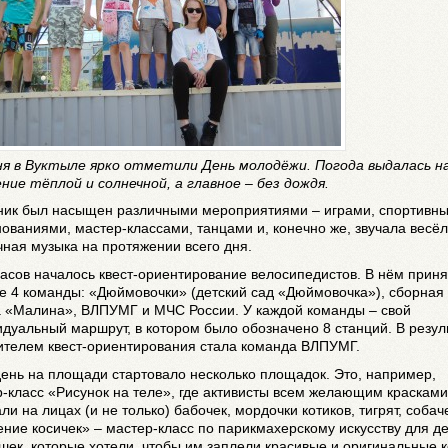
ня в Вуктыле ярко отметили День молодёжи. Погода выдалась н
ние тёплой и солнечной, а главное – без дождя.
ник был насыщен различными мероприятиями – играми, спортивн
ованиями, мастер-классами, танцами и, конечно же, звучала весёл
ная музыка на протяжении всего дня.
асов началось квест-ориентирование велосипедистов. В нём прин
е 4 команды: «Дюймовочки» (детский сад «Дюймовочка»), сборная
а «Малина», ВЛПУМГ и МЧС России. У каждой команды – свой
дуальный маршрут, в котором было обозначено 8 станций. В резул
ителем квест-ориентирования стала команда ВЛПУМГ.
ень на площади стартовало несколько площадок. Это, например,
-класс «Рисунок на теле», где активисты всем желающим красками
ли на лицах (и не только) бабочек, мордочки котиков, тигрят, собач
ние косичек» – мастер-класс по парикмахерскому искусству для д
шек, которые хотели, чтобы им заплели красивые и оригинальные к