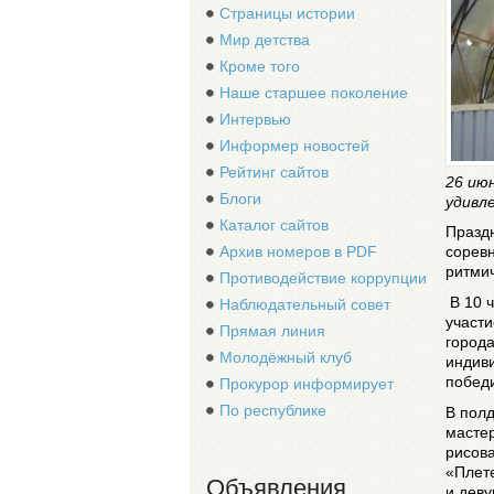
Страницы истории
Мир детства
Кроме того
Наше старшее поколение
Интервью
Информер новостей
Рейтинг сайтов
26 ию
Блоги
удивле
Каталог сайтов
Празд
Архив номеров в PDF
соревн
ритмич
Противодействие коррупции
В 10 ч
Наблюдательный совет
участи
Прямая линия
город
Молодёжный клуб
индиви
побед
Прокурор информирует
По республике
В полд
мастер
рисова
«Плете
Объявления
и деву