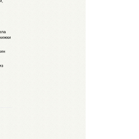
и,
е
ила
нижки
лин
из