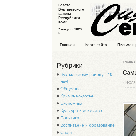
Газета
Вуктыльского
района
Республики
Коми
7 августа 2026
г.
Главная
Карта сайта
Письмо в
Главна
Рубрики
Самы
Вуктыльскому району - 40
лет!
4 ИЮЛЯ
Общество
Криминал-досье
Экономика
Культура и искусство
Политика
Воспитание и образование
Спорт