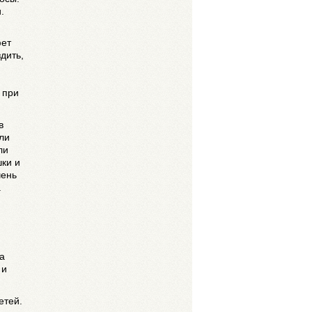
.
фет
дить,
 при
в
ли
ли
шки и
чень
.
а
 и
етей.