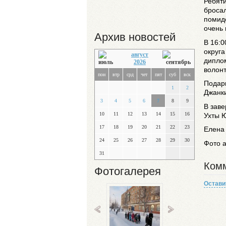
Ребяти
бросал
помидо
очень 
Архив новостей
В 16:0
округа
август
диплом
2026
волонт
пон
втр
срд
чет
пят
суб
вск
Подар
1
2
Джанк
3
4
5
6
7
8
9
В заве
10
11
12
13
14
15
16
Ухты 
17
18
19
20
21
22
23
Елена
24
25
26
27
28
29
30
Фото 
31
Комм
Фотогалерея
Остави