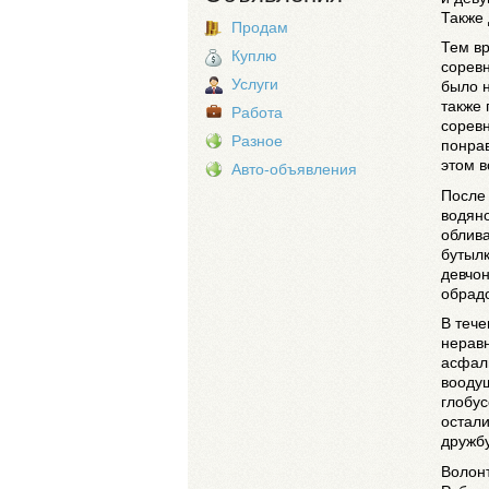
Также 
Продам
Тем в
Куплю
соревн
Услуги
было н
также
Работа
сорев
Разное
понрав
этом в
Авто-объявления
После
водяно
облива
бутылк
девчон
обрадо
В тече
нерав
асфал
воодуш
глобу
остали
дружбу
Волон