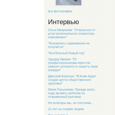
все фотографии
Интервью
Ольга Микушева: "Отказаться от
услуг регионального оператора
невозможно"
"Искоренить наркоманию не
получится"
"БезОпасный Новый год"
Эдуард Аверин: "От
профессионализма юристов
зависит успешность защиты прав
граждан"
Дмитрий Березин: "В Коми будет
создан центр общественного
здоровья"
Юлия Пасынкова: Прежде всего,
надо вызвать ребенка на
откровенный разговор
Не кочегары мы, не плотники...
15 лет на службе людям