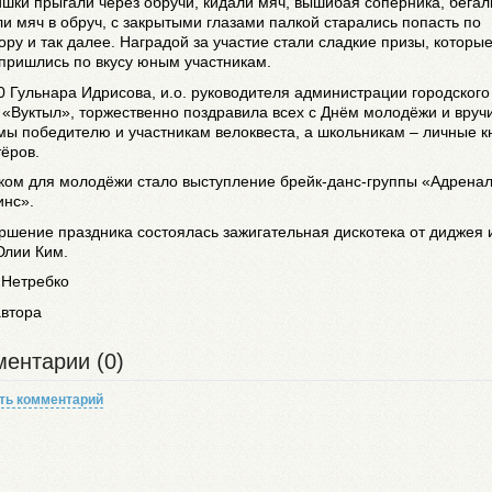
шки прыгали через обручи, кидали мяч, вышибая соперника, бегал
и мяч в обруч, с закрытыми глазами палкой старались попасть по
ру и так далее. Наградой за участие стали сладкие призы, которы
пришлись по вкусу юным участникам.
0 Гульнара Идрисова, и.о. руководителя администрации городского
 «Вуктыл», торжественно поздравила всех с Днём молодёжи и вруч
ы победителю и участникам велоквеста, а школьникам – личные к
ёров.
ком для молодёжи стало выступление брейк-данс-группы «Адрена
инс».
ршение праздника состоялась зажигательная дискотека от диджея 
Юлии Ким.
 Нетребко
автора
ентарии (0)
ть комментарий