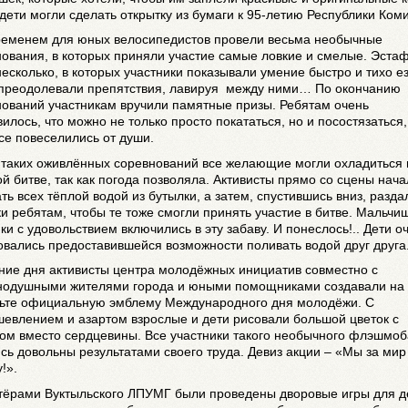
дети могли сделать открытку из бумаги к 95-летию Республики Коми
ременем для юных велосипедистов провели весьма необычные
ования, в которых приняли участие самые ловкие и смелые. Эста
есколько, в которых участники показывали умение быстро и тихо ез
 преодолевали препятствия, лавируя между ними… По окончанию
нований участникам вручили памятные призы. Ребятам очень
илось, что можно не только просто покататься, но и посостязаться,
се повеселились от души.
 таких оживлённых соревнований все желающие могли охладиться 
й битве, так как погода позволяла. Активисты прямо со сцены нача
ть всех тёплой водой из бутылки, а затем, спустившись вниз, разда
и ребятам, чтобы те тоже смогли принять участие в битве. Мальчи
ки с удовольствием включились в эту забаву. И понеслось!.. Дети о
вались предоставившейся возможности поливать водой друг друга
ние дня активисты центра молодёжных инициатив совместно с
нодушными жителями города и юными помощниками создавали на
ьте официальную эмблему Международного дня молодёжи. С
евлением и азартом взрослые и дети рисовали большой цветок с
сом вместо сердцевины. Все участники такого необычного флэшмоб
сь довольны результатами своего труда. Девиз акции – «Мы за мир
!».
тёрами Вуктыльского ЛПУМГ были проведены дворовые игры для д