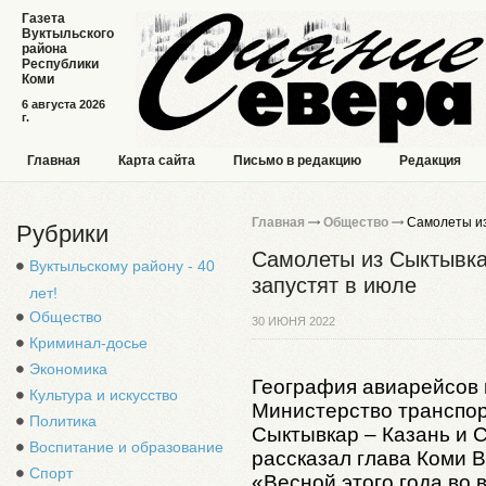
Газета
Вуктыльского
района
Республики
Коми
6 августа 2026
г.
Главная
Карта сайта
Письмо в редакцию
Редакция
Главная
Общество
Самолеты из 
Рубрики
Самолеты из Сыктывка
Вуктыльскому району - 40
запустят в июле
лет!
Общество
30 ИЮНЯ 2022
Криминал-досье
Экономика
География авиарейсов 
Культура и искусство
Министерство транспор
Политика
Сыктывкар – Казань и С
Воспитание и образование
рассказал глава Коми 
Спорт
«Весной этого года во 