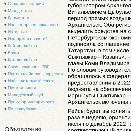
Страницы истории
губернатором Архангел
Мир детства
Витальевичем Цыбульск
период прямых воздушн
Кроме того
Архангельск. Оба реги
Наше старшее поколение
выделить средства на 
Интервью
Петербургском эконом
Информер новостей
подписала соглашение 
Рейтинг сайтов
Татарстан, в том числ
Блоги
Сыктывкар – Казань», 
Каталог сайтов
главы Коми Владимира
Архив номеров в PDF
По словам руководител
Противодействие коррупции
обращалось в федераль
Наблюдательный совет
предоставлении в 2022
Прямая линия
бюджета на обеспечени
маршруты Сыктывкар – 
Молодёжный клуб
Архангельск включены 
Прокурор информирует
По республике
Рейсы будет выполнять
раза в неделю, ориент
июля по декабрь 2022 г
Объявления
соответствующий прика