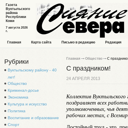
Газета
Вуктыльского
района
Республики
Коми
7 августа 2026
г.
Главная
Карта сайта
Письмо в редакцию
Редакция
Главная
Общество
С празднико
Рубрики
С праздником!
Вуктыльскому району - 40
лет!
24 АПРЕЛЯ 2013
Общество
Криминал-досье
Коллектив Вуктыльского 
Экономика
поздравляет всех работн
Культура и искусство
уполномоченных, чья деят
Политика
рабочих местах, с Всеми
Воспитание и образование
Спорт
Достойный труд - это, пре