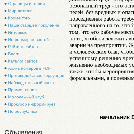
Страницы истории
безопасный труд - это ос
Мир детства
целей без вредных и опас
повседневная работа треб
Кроме того
направленного на то, что
Наше старшее поколение
том, что его рабочее мест
Интервью
на то, чтобы исключить в
Информер новостей
аварии на предприятии. Ж
Рейтинг сайтов
и человеческих благ, что
Блоги
успешному решению чрезв
Каталог сайтов
жизненно необходимых усл
Архив номеров в PDF
также, чтобы мероприятия
Противодействие коррупции
формальными, а полезным
Наблюдательный совет
Прямая линия
Молодёжный клуб
Прокурор информирует
По республике
начальник 
Объявления