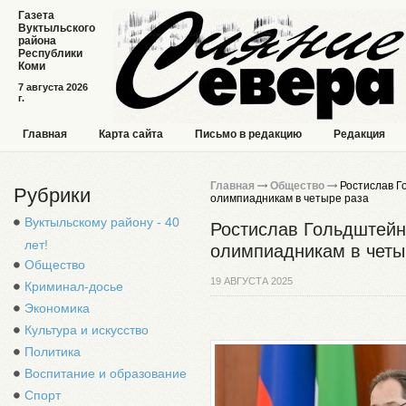
Газета
Вуктыльского
района
Республики
Коми
7 августа 2026
г.
Главная
Карта сайта
Письмо в редакцию
Редакция
Главная
Общество
Ростислав Г
Рубрики
олимпиадникам в четыре раза
Вуктыльскому району - 40
Ростислав Гольдштейн
лет!
олимпиадникам в четы
Общество
19 АВГУСТА 2025
Криминал-досье
Экономика
Культура и искусство
Политика
Воспитание и образование
Спорт