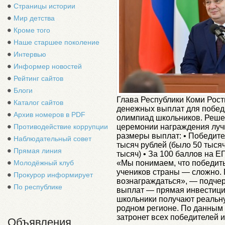
Страницы истории
Мир детства
Кроме того
Наше старшее поколение
Интервью
Информер новостей
Рейтинг сайтов
Блоги
Глава Республики Коми Рос
Каталог сайтов
денежных выплат для побед
Архив номеров в PDF
олимпиад школьников. Реше
Противодействие коррупции
церемонии награждения луч
размеры выплат: • Победит
Наблюдательный совет
тысяч рублей (было 50 тыся
Прямая линия
тысяч) • За 100 баллов на Е
Молодёжный клуб
«Мы понимаем, что победить
учеников страны — сложно. 
Прокурор информирует
вознаграждаться», — подчер
По республике
выплат — прямая инвестици
школьники получают реальну
родном регионе. По данным
затронет всех победителей и
Объявления