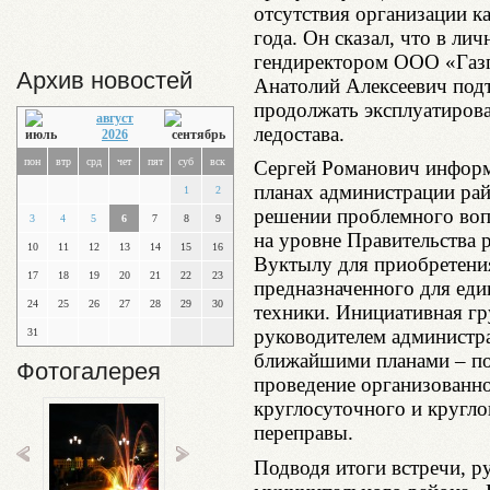
отсутствия организации к
года. Он сказал, что в ли
гендиректором ООО «Газп
Архив новостей
Анатолий Алексеевич подт
продолжать эксплуатиров
август
ледостава.
2026
пон
втр
срд
чет
пят
суб
вск
Сергей Романович инфор
планах администрации ра
1
2
решении проблемного воп
3
4
5
6
7
8
9
на уровне Правительства 
10
11
12
13
14
15
16
Вуктылу для приобретени
17
18
19
20
21
22
23
предназначенного для еди
24
25
26
27
28
29
30
техники. Инициативная гр
руководителем администр
31
ближайшими планами – по
Фотогалерея
проведение организованно
круглосуточного и кругл
переправы.
Подводя итоги встречи, р