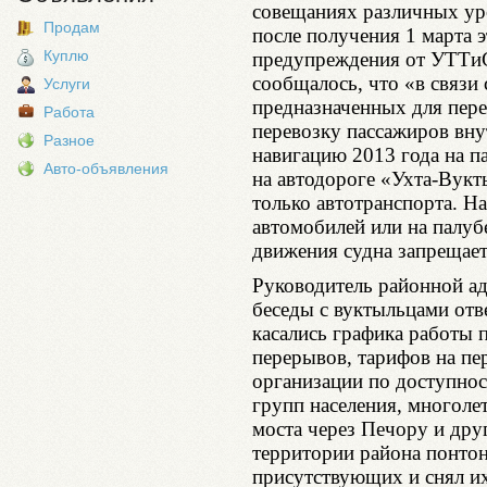
совещаниях различных ур
Продам
после получения 1 марта 
Куплю
предупреждения от УТТиС
сообщалось, что «в связи
Услуги
предназначенных для пере
Работа
перевозку пассажиров вн
Разное
навигацию 2013 года на п
Авто-объявления
на автодороге «Ухта-Вукт
только автотранспорта. Н
автомобилей или на палуб
движения судна запрещает
Руководитель районной ад
беседы с вуктыльцами отв
касались графика работы 
перерывов, тарифов на пер
организации по доступнос
групп населения, многоле
моста через Печору и друг
территории района понтон
присутствующих и снял и