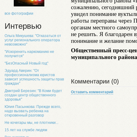
муниципального района «
сожалению, сегодняшний р
увидел понимание вуктыль
все фотографии
работы переправы через П
Интервью
органам местного самоупр
не решить. Я благодарен в
Ольга Микушева: "Отказаться от
понимание и желание пом
услуг регионального оператора
невозможно"
Общественный пресс-це
"Искоренить наркоманию не
получится"
муниципального района
"БезОпасный Новый год"
Эдуард Аверин: "От
профессионализма юристов
зависит успешность защиты прав
Комментарии (0)
граждан"
Дмитрий Березин: "В Коми будет
Оставить комментарий
создан центр общественного
здоровья"
Юлия Пасынкова: Прежде всего,
надо вызвать ребенка на
откровенный разговор
Не кочегары мы, не плотники...
15 лет на службе людям