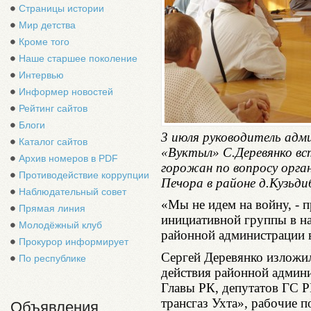
Страницы истории
Мир детства
Кроме того
Наше старшее поколение
Интервью
Информер новостей
Рейтинг сайтов
Блоги
3 июля руководитель адм
Каталог сайтов
«Вуктыл» С.Деревянко вс
Архив номеров в PDF
горожан по вопросу орга
Противодействие коррупции
Печора в районе д.Кузьд
Наблюдательный совет
«Мы не идем на войну, - 
Прямая линия
инициативной группы в на
Молодёжный клуб
районной администрации 
Прокурор информирует
Сергей Деревянко изложи
По республике
действия районной админи
Главы РК, депутатов ГС 
трансгаз Ухта», рабочие п
Объявления