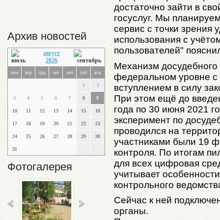
достаточно зайти в сво
госуслуг. Мы планируе
сервис с точки зрения 
Архив новостей
использования с учёто
пользователей" поясни
август
2026
Механизм досудебного
пон
втр
срд
чет
пят
суб
вск
федеральном уровне с 
вступлением в силу зак
1
2
При этом ещё до введен
3
4
5
6
7
8
9
года по 30 июня 2021 г
10
11
12
13
14
15
16
эксперимент по досуде
17
18
19
20
21
22
23
проводился на территор
24
25
26
27
28
29
30
участниками были 19 ф
31
контроля. По итогам пи
для всех цифровая сре
Фотогалерея
учитывает особенности
контрольного ведомств
Сейчас к ней подключ
органы.