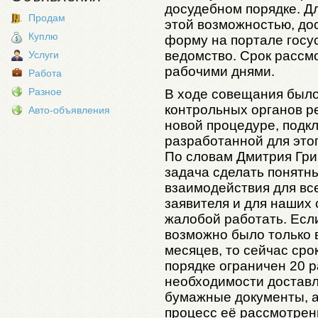
досудебном порядке. Д
Продам
этой возможностью, до
Куплю
форму на портале госус
ведомство. Срок рассм
Услуги
рабочими днями.
Работа
Разное
В ходе совещания было
контрольных органов р
Авто-объявления
новой процедуре, подк
разработанной для это
По словам Дмитрия Гри
задача сделать понятн
взаимодействия для все
заявителя и для наших 
жалобой работать. Есл
возможно было только в
месяцев, то сейчас ср
порядке ограничен 20 
необходимости доставл
бумажные документы, а
процесс её рассмотрен