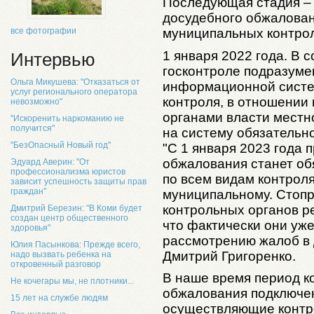
Последующая стадия – 
досудебного обжалован
все фотографии
муниципальных контрол
1 января 2022 года. В 
Интервью
госконтроле подразуме
Ольга Микушева: "Отказаться от
информационной систе
услуг регионального оператора
контроля, в отношении
невозможно"
органами власти местн
"Искоренить наркоманию не
получится"
на систему обязательн
"БезОпасный Новый год"
"С 1 января 2023 года 
обжалования станет об
Эдуард Аверин: "От
профессионализма юристов
по всем видам контрол
зависит успешность защиты прав
граждан"
муниципальному. Стоп
контрольных органов ре
Дмитрий Березин: "В Коми будет
создан центр общественного
что фактически они уже
здоровья"
рассмотрению жалоб в 
Юлия Пасынкова: Прежде всего,
Дмитрий Григоренко.
надо вызвать ребенка на
откровенный разговор
В наше время период к
Не кочегары мы, не плотники...
обжалования подключе
15 лет на службе людям
осуществляющие контро