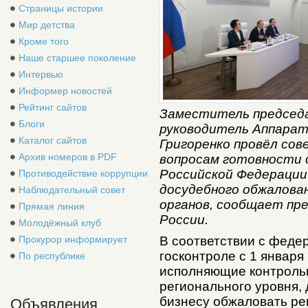
Страницы истории
Мир детства
Кроме того
Наше старшее поколение
Интервью
Информер новостей
Рейтинг сайтов
Заместитель председ
Блоги
руководитель Аппара
Каталог сайтов
Григоренко провёл сов
Архив номеров в PDF
вопросам готовности 
Российской Федерации
Противодействие коррупции
досудебного обжалова
Наблюдательный совет
органов, сообщает пр
Прямая линия
России.
Молодёжный клуб
Прокурор информирует
В соответствии с феде
госконтроле с 1 января
По республике
исполняющие контроль
регионального уровня,
бизнесу обжаловать ре
Объявления