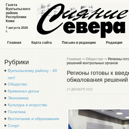
Газета
Вуктыльского
района
Республики
Коми
7 августа 2026
г.
Главная
Карта сайта
Письмо в редакцию
Редакция
Главная
Общество
Регионы гот
Рубрики
решений контрольных органов
Вуктыльскому району - 40
Регионы готовы к вве
лет!
обжалования решений 
Общество
27 ДЕКАБРЯ 2021
Криминал-досье
Экономика
Культура и искусство
Политика
Воспитание и образование
Спорт