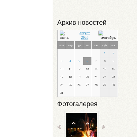
Архив новостей
август
2026
пон
втр
срд
чет
пят
суб
вск
1
2
3
4
5
6
7
8
9
10
11
12
13
14
15
16
17
18
19
20
21
22
23
24
25
26
27
28
29
30
31
Фотогалерея