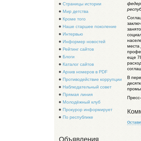
федер
Страницы истории
респу
Мир детства
Согла
Кроме того
заклю
Наше старшее поколение
занято
Интервью
социа
населе
Информер новостей
места 
Рейтинг сайтов
профе
Блоги
еще 7
расход
Каталог сайтов
соглаш
Архив номеров в PDF
В пер
Противодействие коррупции
десятк
Наблюдательный совет
промы
Прямая линия
Пресс-
Молодёжный клуб
Прокурор информирует
Комм
По республике
Остави
Объявления