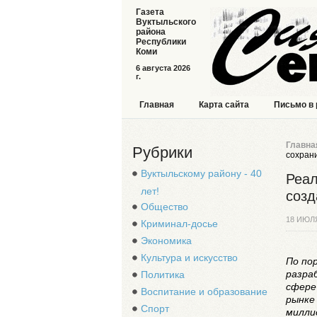
Газета
Вуктыльского
района
Республики
Коми
6 августа 2026
г.
Главная
Карта сайта
Письмо в
Главна
Рубрики
сохрани
Вуктыльскому району - 40
Реал
лет!
созд
Общество
18 ИЮЛ
Криминал-досье
Экономика
Культура и искусство
По по
разра
Политика
сфере
Воспитание и образование
рынке 
Спорт
милли