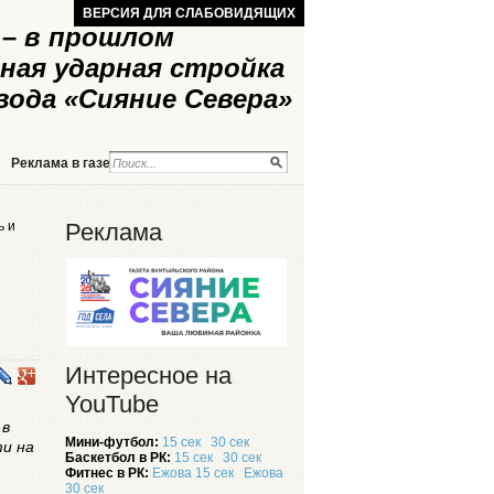
ВЕРСИЯ ДЛЯ СЛАБОВИДЯЩИХ
– в прошлом
ная ударная стройка
вода «Сияние Севера»
Реклама в газете
Реклама на сайте
ь и
Реклама
Интересное на
YouTube
 в
Мини-футбол:
15 сек
30 сек
ти на
Баскетбол в РК:
15 сек
30 сек
Фитнес в РК:
Ежова 15 сек
Ежова
30 сек