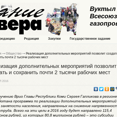
Вуктыл 
Всесоюз
газопро
 редакцию
Редакция
Закупки
Государственное задание
я
Общество
Реализация дополнительных мероприятий позволит создат
ть почти 2 тысячи рабочих мест
изация дополнительных мероприятий позволит
ать и сохранить почти 2 тысячи рабочих мест
Я 2016
ручению Врио Главы Республики Коми Сергея Гапликова в регионе
ботана программа по реализации дополнительных мероприятий
 занятости населения, направленных на снижение напряженнос
труда. Всего на эти цели в 2016 году будет направлено 115,4
онов рублей, из которых 80,8 миллионов рублей – это субсидии