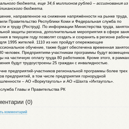
ального бюджета, еще 34,6 миллионов рублей – ассигнования из
бликанского бюджета.
шение, направленное на снижение напряжённости на рынке труда,
чили Правительство Республики Коми и Федеральная служба по
сти и труду (Роструд). По информации Министерства труда, занято
льной защиты региона, дополнительные мероприятия в сфере заня
ния в текущем году позволят создать и сохранить в регионе рабоч
для 1995 жителей. 1110 из них пройдут опережающее
ссиональное обучение, также будет обеспечена временная занято
80 человек. Предприятиям-участникам программы будут возмещен
ы на частичную оплату труда 80 работников. Кроме этого, в рамках
ения будут трудоустроены 25 граждан с инвалидностью.
ечне предприятий-участников региональной программы более трех
ов предприятий, в том числе предприятия горнорудной
шленности – АО «Воркутауголь» и АО «Шахта «Интауголь».
служба Главы и Правительства РК
ентарии (0)
ть комментарий