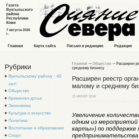
Газета
Вуктыльского
района
Республики
Коми
7 августа 2026
г.
Главная
Карта сайта
Письмо в редакцию
Редакция
Главная
Общество
Расширен ре
Рубрики
среднему бизнесу
Вуктыльскому району - 40
Расширен реестр орга
лет!
малому и среднему би
Общество
15 ИЮНЯ 2016
Криминал-досье
Экономика
Культура и искусство
Увеличение количеств
Политика
одним из мероприятий 
карты») по поддержке 
Воспитание и образование
предпринимательства 
Спорт