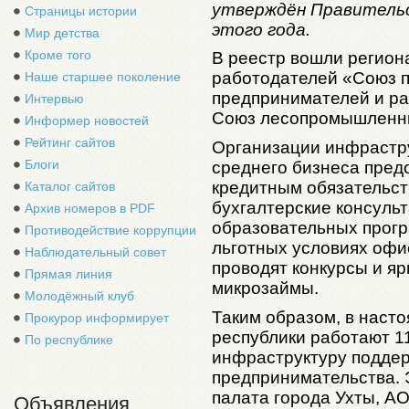
утверждён Правительс
Страницы истории
этого года.
Мир детства
Кроме того
В реестр вошли регио
работодателей «Союз 
Наше старшее поколение
предпринимателей и ра
Интервью
Союз лесопромышленни
Информер новостей
Рейтинг сайтов
Организации инфрастр
Блоги
среднего бизнеса пред
кредитным обязательст
Каталог сайтов
бухгалтерские консуль
Архив номеров в PDF
образовательных прогр
Противодействие коррупции
льготных условиях офи
Наблюдательный совет
проводят конкурсы и я
Прямая линия
микрозаймы.
Молодёжный клуб
Таким образом, в наст
Прокурор информирует
республики работают 1
По республике
инфраструктуру поддер
предпринимательства.
палата города Ухты, А
Объявления