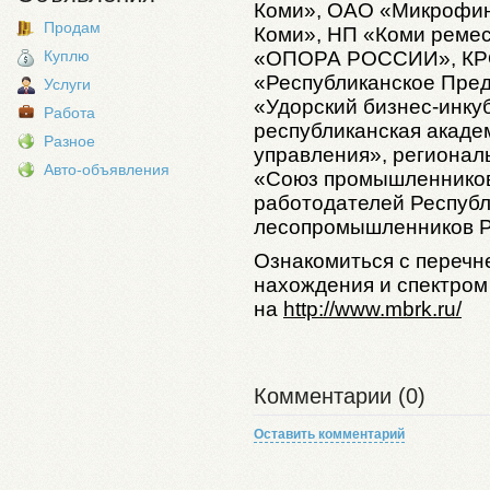
Коми», ОАО «Микрофин
Продам
Коми», НП «Коми реме
«ОПОРА РОССИИ», КРО
Куплю
«Республиканское Пред
Услуги
«Удорский бизнес-инку
Работа
республиканская акаде
Разное
управления», регионал
Авто-объявления
«Союз промышленников
работодателей Респуб
лесопромышленников Р
Ознакомиться с перечн
нахождения и спектром
на
http://www.mbrk.ru/
Комментарии (0)
Оставить комментарий