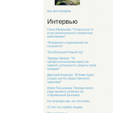
все фотографии
Интервью
Ольга Микушева: "Отказаться от
услуг регионального оператора
невозможно"
"Искоренить наркоманию не
получится"
"БезОпасный Новый год"
Эдуард Аверин: "От
профессионализма юристов
зависит успешность защиты прав
граждан"
Дмитрий Березин: "В Коми будет
создан центр общественного
здоровья"
Юлия Пасынкова: Прежде всего,
надо вызвать ребенка на
откровенный разговор
Не кочегары мы, не плотники...
15 лет на службе людям