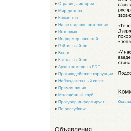
Страницы истории
взрыв
распр
Мир детства
зараж
Кроме того
Наше старшее поколение
«Тепе
Дзерж
Интервью
похор
Информер новостей
«попа
Рейтинг сайтов
«У на
Блоги
введе
Каталог сайтов
стано
Архив номеров в PDF
Подр
Противодействие коррупции
Наблюдательный совет
Прямая линия
Комм
Молодёжный клуб
Прокурор информирует
Остави
По республике
Объявления