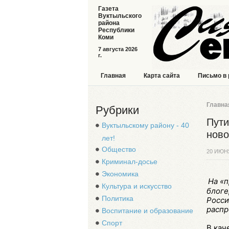
Газета
Вуктыльского
района
Республики
Коми
7 августа 2026
г.
Главная
Карта сайта
Письмо в
Главна
Рубрики
Пути
Вуктыльскому району - 40
ново
лет!
Общество
20 ИЮН
Криминал-досье
Экономика
На «
Культура и искусство
блоге
Политика
Росси
распр
Воспитание и образование
Спорт
В кач