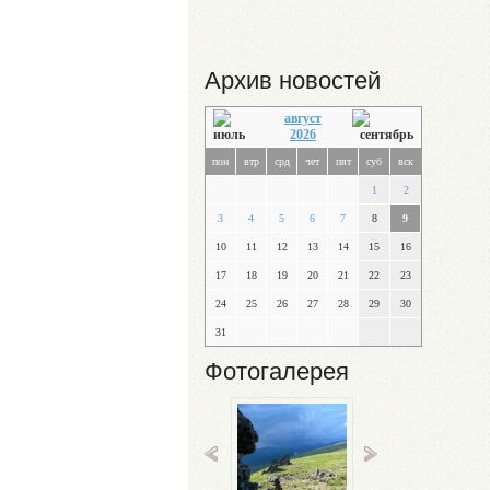
Архив новостей
август
2026
пон
втр
срд
чет
пят
суб
вск
1
2
3
4
5
6
7
8
9
10
11
12
13
14
15
16
17
18
19
20
21
22
23
24
25
26
27
28
29
30
31
Фотогалерея