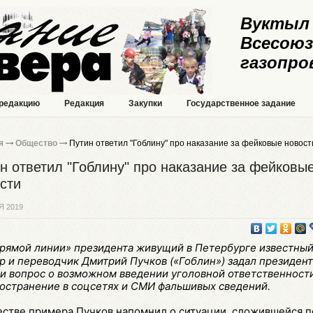
Вуктыл 
Всесоюз
газопро
 редакцию
Редакция
Закупки
Государственное задание
я
Общество
Путин ответил "Гоблину" про наказание за фейковые новост
н ответил "Гоблину" про наказание за фейковы
сти
Я 2019
прямой линии» президента живущий в Петербурге известны
р и переводчик Дмитрий Пучков («Гоблин») задал президент
и вопрос о возможном введении уголовной ответственности
остранение в соцсетях и СМИ фальшивых сведений.
естве примера Пучков напомнил о ситуации, сложившейся 