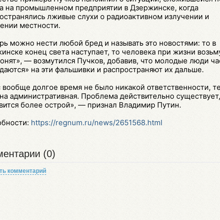
а на промышленном предприятии в Дзержинске, когда
остранялись лживые слухи о радиоактивном излучении и
ении местности.
рь можно нести любой бред и называть это новостями: то в
инске конец света наступает, то человека при жизни возьм
онят», — возмутился Пучков, добавив, что молодые люди ча
даются» на эти фальшивки и распространяют их дальше.
с вообще долгое время не было никакой ответственности, т
на административная. Проблема действительно существует,
вится более острой», — признал Владимир Путин.
обности:
https://regnum.ru/news/2651568.html
ентарии (0)
ть комментарий