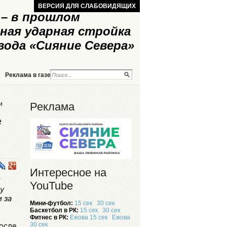
ВЕРСИЯ ДЛЯ СЛАБОВИДЯЩИХ
– в прошлом
ная ударная стройка
вода «Сияние Севера»
Реклама в газете
Реклама на сайте
и
Реклама
е
Интересное на
й
YouTube
у
 за
Мини-футбол:
15 сек
30 сек
Баскетбол в РК:
15 сек
30 сек
Фитнес в РК:
Ежова 15 сек
Ежова
после
30 сек