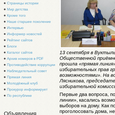
Страницы истории
Мир детства
Кроме того
Наше старшее поколение
Интервью
Информер новостей
Рейтинг сайтов
Блоги
13 сентября в Вуктыл
Каталог сайтов
Общественной приёмно
Архив номеров в PDF
прошла «прямая линия»
Противодействие коррупции
избирательных прав г
Наблюдательный совет
возможностями». На в
Прямая линия
Лясникова, председат
Молодёжный клуб
избирательной комисс
Прокурор информирует
Первые два вопроса, п
По республике
линии», касались возм
выборов на дому. Как п
проголосовать дома, н
Объявления