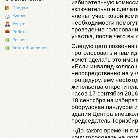
избирательную комиссию
Продам
включительно и сделать
члены участковой коми
Куплю
необходимости помогут
Услуги
проведение голосовани
Работа
участка, после чего вы
Разное
Следующего позвонивше
Авто-объявления
проголосовать инвалид-
хочет сделать это имен
«Если инвалид-колясоч
непосредственно на уча
процедуру, ему необход
жительства открепител
часов 17 сентября 2016
18 сентября на избира
оборудован пандусом и
здания Центра внешкол
председатель Теризбир
«До какого времени я м
хочу голосовать на до