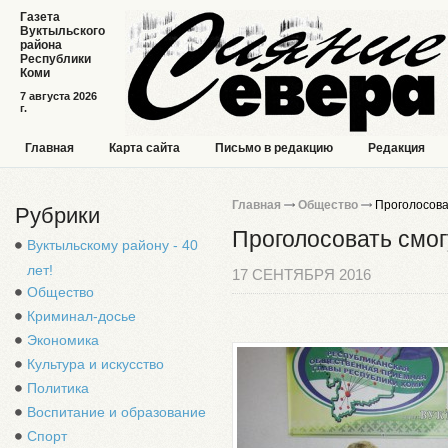
Газета
Вуктыльского
района
Республики
Коми
7 августа 2026
г.
Главная
Карта сайта
Письмо в редакцию
Редакция
Главная
Общество
Проголосоват
Рубрики
Проголосовать смог
Вуктыльскому району - 40
лет!
17 СЕНТЯБРЯ 2016
Общество
Криминал-досье
Экономика
Культура и искусство
Политика
Воспитание и образование
Спорт