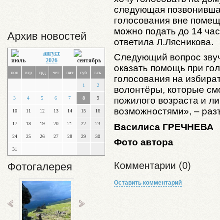
следующая позвонивша
голосования вне помещ
можно подать до 14 час
Архив новостей
ответила Л.Лясникова.
август
Следующий вопрос звуч
2026
оказать помощь при го
пон
втр
срд
чет
пят
суб
вск
голосования на избира
1
2
волонтёры, которые см
3
4
5
6
7
8
9
пожилого возраста и л
возможностями», – раз
10
11
12
13
14
15
16
17
18
19
20
21
22
23
Василиса ГРЕЧНЕВА
24
25
26
27
28
29
30
Фото автора
31
Комментарии (0)
Фотогалерея
Оставить комментарий