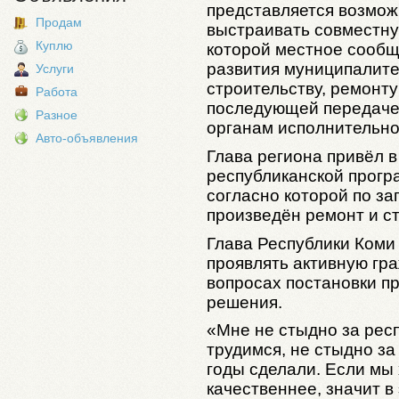
представляется возмож
Продам
выстраивать совместну
Куплю
которой местное сообщ
развития муниципалитет
Услуги
строительству, ремонту
Работа
последующей передачей
Разное
органам исполнительно
Авто-объявления
Глава региона привёл 
республиканской прогр
согласно которой по за
произведён ремонт и с
Глава Республики Коми
проявлять активную гр
вопросах постановки пр
решения.
«Мне не стыдно за респ
трудимся, не стыдно за
годы сделали. Если мы
качественнее, значит в