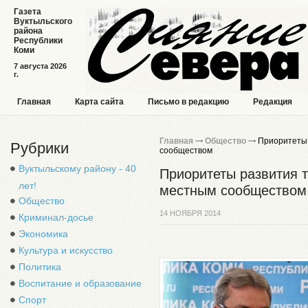
Газета
Вуктыльского
района
Республики
Коми
7 августа 2026
г.
Главная
Карта сайта
Письмо в редакцию
Редакция
Главная
Общество
Приоритеты 
Рубрики
сообществом
Вуктыльскому району - 40
Приоритеты развития 
лет!
местным сообществом
Общество
14 НОЯБРЯ 2014
Криминал-досье
Экономика
Культура и искусство
Политика
Воспитание и образование
Спорт