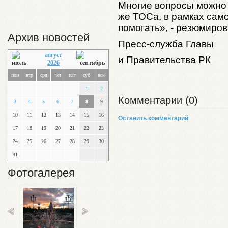
Многие вопросы можно 
же ТОСа, в рамках сам
помогать», - резюмиров
Архив новостей
Пресс-служба Главы
август
и Правительства РК
2026
пон
втр
срд
чет
пят
суб
вск
1
2
Комментарии (0)
3
4
5
6
7
8
9
10
11
12
13
14
15
16
Оставить комментарий
17
18
19
20
21
22
23
24
25
26
27
28
29
30
31
Фотогалерея