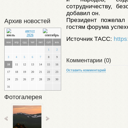
сотрудничеству, без
добавил он.
Президент пожелал 
Архив новостей
гостям форума успехо
август
2026
Источник
ТАСС
:
http
пон
втр
срд
чет
пят
суб
вск
1
2
3
4
5
6
7
8
9
Комментарии (0)
10
11
12
13
14
15
16
Оставить комментарий
17
18
19
20
21
22
23
24
25
26
27
28
29
30
31
Фотогалерея