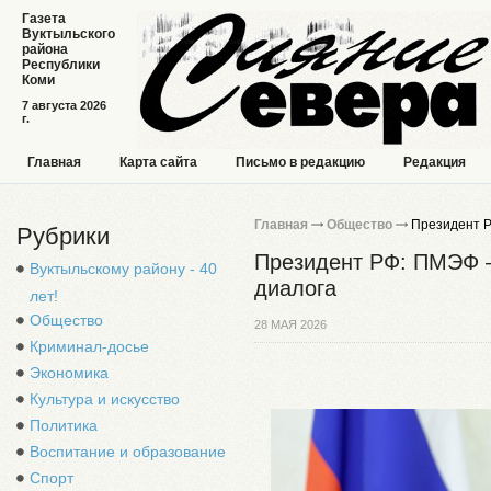
Газета
Вуктыльского
района
Республики
Коми
7 августа 2026
г.
Главная
Карта сайта
Письмо в редакцию
Редакция
Главная
Общество
Президент Р
Рубрики
Президент РФ: ПМЭФ 
Вуктыльскому району - 40
диалога
лет!
Общество
28 МАЯ 2026
Криминал-досье
Экономика
Культура и искусство
Политика
Воспитание и образование
Спорт