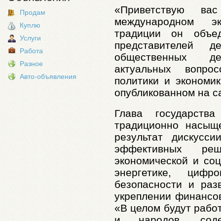
«Приветствую ва
Продам
международном э
Куплю
традиции он объе
Услуги
представителей 
Работа
общественных д
Разное
актуальных вопро
Авто-объявления
политики и экономик
опубликованном на с
Глава государства
традиционно насыщ
результат дискусс
эффективных р
экономической и соц
энергетике, цифро
безопасности и разв
укреплении финансов
«В целом будут рабо
и народов, соде