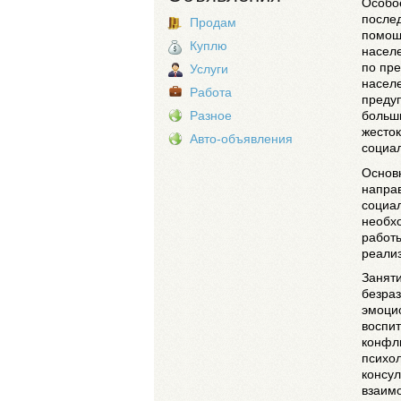
Особо
послед
Продам
помощ
Куплю
насел
по пр
Услуги
населе
Работа
преду
больши
Разное
жесток
Авто-объявления
социал
Основ
напра
социа
необхо
работы
реали
Заняти
безраз
эмоци
воспи
конфли
психол
консул
взаим