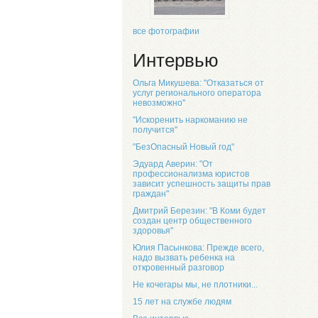
все фотографии
Интервью
Ольга Микушева: "Отказаться от
услуг регионального оператора
невозможно"
"Искоренить наркоманию не
получится"
"БезОпасный Новый год"
Эдуард Аверин: "От
профессионализма юристов
зависит успешность защиты прав
граждан"
Дмитрий Березин: "В Коми будет
создан центр общественного
здоровья"
Юлия Пасынкова: Прежде всего,
надо вызвать ребенка на
откровенный разговор
Не кочегары мы, не плотники...
15 лет на службе людям