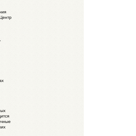
ния
«Центр
,
ах
ных
дится
ичные
ких