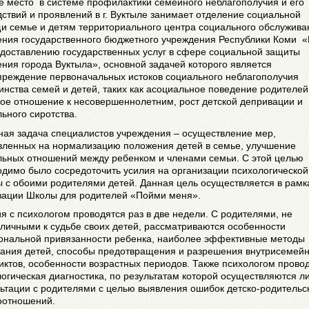
е место в системе профилактики семейного неблагополучия и его
ствий и проявлений в г. Вуктыле занимает отделение социальной
и семье и детям территориального центра социального обслужива
ения государственного бюджетного учреждения Республики Коми 
едоставлению государственных услуг в сфере социальной защиты
ния города Вуктыла», основной задачей которого является
преждение первоначальных истоков социального неблагополучия
нства семей и детей, таких как асоциальное поведение родителей
ое отношение к несовершеннолетним, рост детской депривации и
ьного сиротства.
ная задача специалистов учреждения – осуществление мер,
вленных на нормализацию положения детей в семье, улучшение
льных отношений между ребенком и членами семьи. С этой целью
димо было сосредоточить усилия на организации психологической
 с обоими родителями детей. Данная цель осуществляется в рамк
зации Школы для родителей «Пойми меня».
я с психологом проводятся раз в две недели. С родителями, не
личными к судьбе своих детей, рассматриваются особенности
ональной привязанности ребенка, наиболее эффективные методы
тания детей, способы предотвращения и разрешения внутрисемей
ктов, особенности возрастных периодов. Также психологом прово
огическая диагностика, по результатам которой осуществляются л
ьтации с родителями с целью выявления ошибок детско-родительс
оотношений.