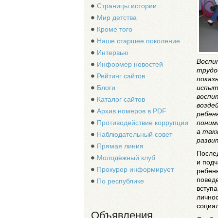
Страницы истории
Мир детства
Кроме того
Наше старшее поколение
Интервью
Воспи
Информер новостей
трудо
Рейтинг сайтов
показ
испыт
Блоги
воспи
Каталог сайтов
возде
Архив номеров в PDF
ребен
поним
Противодействие коррупции
а так
Наблюдательный совет
разви
Прямая линия
После
Молодёжный клуб
и подч
Прокурор информирует
ребенк
поведе
По республике
вступа
лично
социа
Объявления