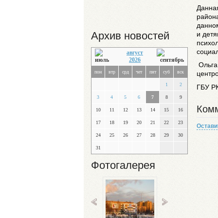
Данна
района
данно
Архив новостей
и дет
психо
социал
август
2026
Ольг
пон
втр
срд
чет
пят
суб
вск
центр
1
2
ГБУ Р
3
4
5
6
7
8
9
Комм
10
11
12
13
14
15
16
17
18
19
20
21
22
23
Остави
24
25
26
27
28
29
30
31
Фотогалерея