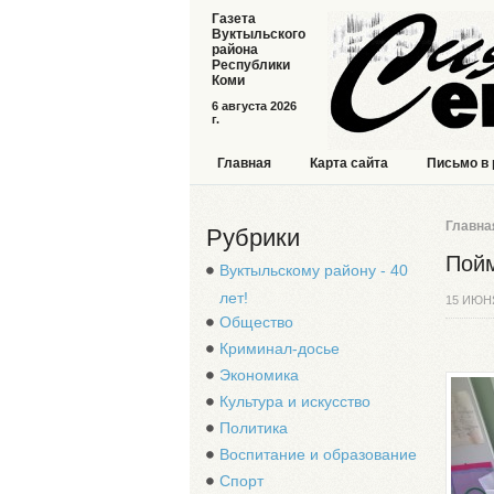
Газета
Вуктыльского
района
Республики
Коми
6 августа 2026
г.
Главная
Карта сайта
Письмо в
Главна
Рубрики
Пой
Вуктыльскому району - 40
лет!
15 ИЮН
Общество
Криминал-досье
Экономика
Культура и искусство
Политика
Воспитание и образование
Спорт