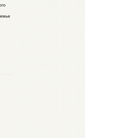
ого
семье