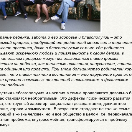
тание ребенка, забота о его здоровье и благополучии – это
емкий процесс, требующий от родителей много сил и терпения.
ывает практика, даже в благополучных семьях, где родители
ывают искреннюю любовь и привязанность к своим детям, в
тательном процессе могут использоваться такие формы
йствия на ребенка, как телесные наказания, запугивание, лишен
ка общения или прогулки. При этом большинство родителей хо
ает, что такая тактика воспитания – это нарушение прав их д
же причина возможных отклонений в психическом и физическом
тии ребенка.
дствия неблагополучия и насилия в семье проявляются довольно 
ас становятся необратимыми. Это дефекты психического развития
а, его трудный характер, социальная дезадаптация, девиантное
ние, страхи и замкнутость. В результате страдают не только семья
ющий в жизнь человек, но и всё общество в целом, т.е. первоначал
стная проблема, внутрисемейная, трансформируется в проблему
льную.