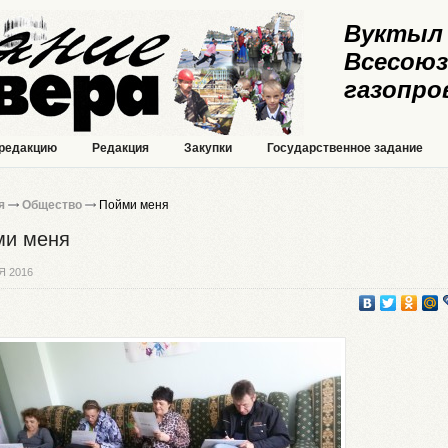
Вуктыл 
Всесоюз
газопро
 редакцию
Редакция
Закупки
Государственное задание
я
Общество
Пойми меня
ми меня
Я 2016