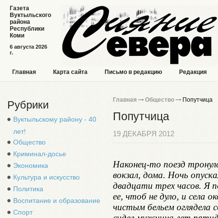
Газета
Вуктыльского
района
Республики
Коми
6 августа 2026
г.
Главная
Карта сайта
Письмо в редакцию
Редакция
Главная
Общество
Попутчица
Рубрики
Попутчица
Вуктыльскому району - 40
лет!
19 ДЕКАБРЯ 2012
Общество
Криминал-досье
Наконец-то поезд тронул
Экономика
вокзал, дома. Ночь опуск
Культура и искусство
двадцати трех часов. Я по
Политика
ее, чтоб не дуло, и села 
Воспитание и образование
чистым бельем оглядела 
Спорт
сидел мужчина лет пятид