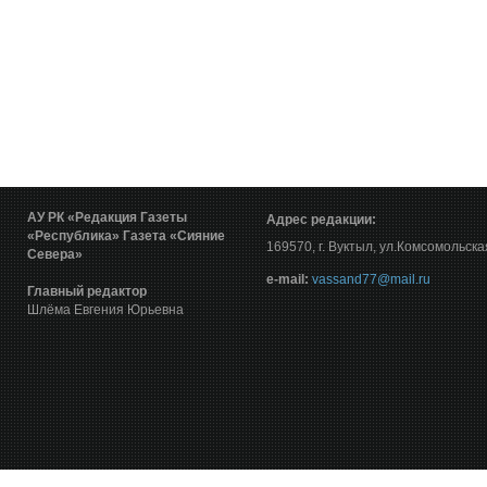
АУ РК «Редакция Газеты
Адрес редакции:
«Республика»
Газета «Сияние
169570, г. Вуктыл, ул.Комсомольска
Севера»
е-mail:
vassand77@mail.ru
Главный редактор
Шлёма Евгения Юрьевна