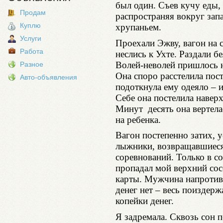
был один. Съев кучу еды,
Продам
распространяя вокруг зап
Куплю
хрупаньем.
Услуги
Проехали Эжву, вагон на
Работа
неслись к Ухте. Раздали бе
Волей-неволей пришлось 
Разное
Она споро расстелила пост
Авто-объявления
подоткнула ему одеяло – и
Себе она постелила наверху
Минут десять она вертела
на ребенка.
Вагон постепенно затих, 
лыжники, возвращавшиеся
соревнований. Только в со
пропадал мой верхний сос
карты. Мужчина напротив б
денег нет – весь поиздерж
копейки денег.
Я задремала. Сквозь сон п