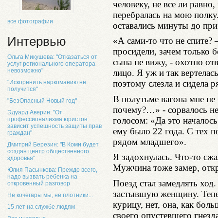
человеку, не все ли равно,
перебралась на мою полку
все фотографии
оставались минуты до при
Интервью
«А сами-то что не спите? 
просидели, зачем только б
Ольга Микушева: "Отказаться от
сына не вижу, - охотно от
услуг регионального оператора
невозможно"
лицо. Я уж и так вертелась
поэтому слезла и сидела р
"Искоренить наркоманию не
получится"
В полутьме вагона мне не
"БезОпасный Новый год"
почему?…» - сорвалось не
Эдуард Аверин: "От
голосом: «Да это началось
профессионализма юристов
зависит успешность защиты прав
ему было 22 года. С тех п
граждан"
рядом младшего».
Дмитрий Березин: "В Коми будет
создан центр общественного
Я задохнулась. Что-то сжа
здоровья"
Мужчина тоже замер, откр
Юлия Пасынкова: Прежде всего,
надо вызвать ребенка на
Поезд стал замедлять ход.
откровенный разговор
застывшую женщину. Тепе
Не кочегары мы, не плотники...
курицу, нет, она, как бол
15 лет на службе людям
своего опустевшего гнезд