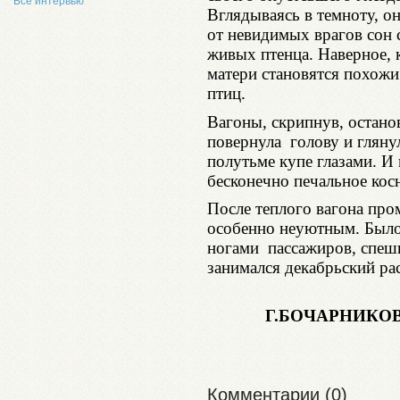
Все интервью
Вглядываясь в темноту, он
от невидимых врагов сон 
живых птенца. Наверное,
матери становятся похожи
птиц.
Вагоны, скрипнув, остано
повернула голову и гляну
полутьме купе глазами. И
бесконечно печальное ко
После теплого вагона про
особенно неуютным. Было 
ногами пассажиров, спеши
занимался декабрьский рас
Г.БОЧАРНИКОВ
Комментарии (0)