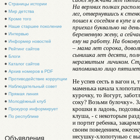
Страницы истории
На верхних полках распо
Мир детства
лег, отвернувшись к стенк
Кроме того
пошел к соседям в купе и 
Наше старшее поколение
приехал буквально на ден
беременную жену, а сейч
Интервью
ему на работу. На боков
Информер новостей
– мама лет сорока, доволь
Рейтинг сайтов
сынишка лет десяти, пол
Блоги
неразвитым личиком. Стр
Каталог сайтов
напоминало лицо пятилет
Архив номеров в PDF
Противодействие коррупции
Не успев сесть в вагон и,
Наблюдательный совет
маменька начала хлопотат
Прямая линия
курочку, то йогурт, забо
соку? Возьми булочку». З
Молодёжный клуб
крошки в ладонь, подсовыв
Прокурор информирует
клуша, - с некоторым разд
По республике
и портит ребенка, закармл
своим поведением, ежесе
несушку-хлопотунью с вы
Объявления