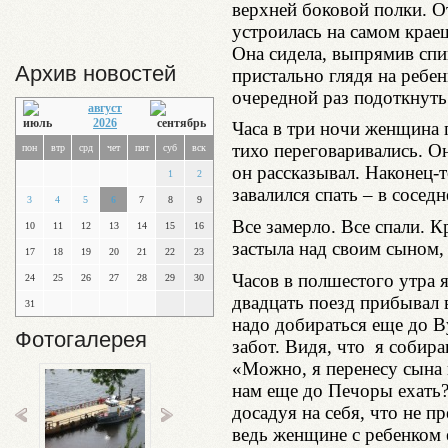
верхней боковой полки. От
устроилась на самом краеш
Она сидела, выпрямив спи
Архив новостей
пристально глядя на ребен
очередной раз подоткнуть
август
2026
Часа в три ночи женщина 
тихо переговаривались. О
пон
втр
срд
чет
пят
суб
вск
он рассказывал. Наконец-т
1
2
завалился спать – в сосед
3
4
5
6
7
8
9
Все замерло. Все спали. 
10
11
12
13
14
15
16
застыла над своим сыном,
17
18
19
20
21
22
23
Часов в полшестого утра я
24
25
26
27
28
29
30
двадцать поезд прибывал в
31
надо добираться еще до В
Фотогалерея
забот. Видя, что я собир
«Можно, я перенесу сына н
нам еще до Печоры ехать?
досадуя на себя, что не п
ведь женщине с ребенком 