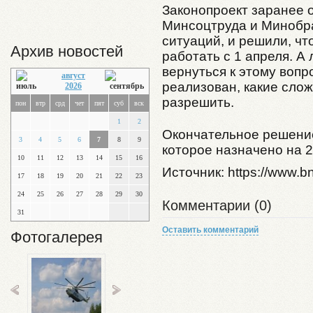
Законопроект заранее 
Минсоцтруда и Минобра
ситуаций, и решили, чт
Архив новостей
работать с 1 апреля. А
вернуться к этому вопр
август
реализован, какие сло
2026
разрешить.
пон
втр
срд
чет
пят
суб
вск
1
2
Окончательное решение
3
4
5
6
7
8
9
которое назначено на 2
10
11
12
13
14
15
16
Источник: https://www.bn
17
18
19
20
21
22
23
24
25
26
27
28
29
30
Комментарии (0)
31
Оставить комментарий
Фотогалерея