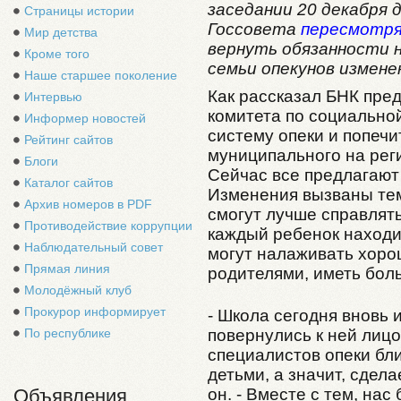
заседании 20 декабря
Страницы истории
Госсовета
пересмотр
Мир детства
вернуть обязанности н
Кроме того
семьи опекунов измен
Наше старшее поколение
Как рассказал БНК пре
Интервью
комитета по социально
Информер новостей
систему опеки и попечи
Рейтинг сайтов
муниципального на рег
Блоги
Сейчас все предлагают
Каталог сайтов
Изменения вызваны тем
Архив номеров в PDF
смогут лучше справлять
Противодействие коррупции
каждый ребенок находит
Наблюдательный совет
могут налаживать хорош
Прямая линия
родителями, иметь бол
Молодёжный клуб
Прокурор информирует
- Школа сегодня вновь 
повернулись к ней лицо
По республике
специалистов опеки бли
детьми, а значит, сдел
он. - Вместе с тем, нас
Объявления