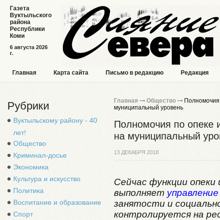
Газета
Вуктыльского
района
Республики
Коми
6 августа 2026
г.
Главная
Карта сайта
Письмо в редакцию
Редакция
Главная
Общество
Полномочия п
Рубрики
муниципальный уровень
Вуктыльскому району - 40
Полномочия по опеке и
лет!
на муниципальный уро
Общество
13 ДЕКАБРЯ 2018
Криминал-досье
Экономика
Культура и искусство
Сейчас функции опеки
Политика
выполняет
управление
занятости и социальн
Воспитание и образование
контролируется на рес
Спорт