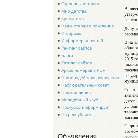
Страницы истории
В пове
Мир детства
утверж
Кроме того
решени
Наше старшее поколение
Депута
Интервью
рассма
Информер новостей
В нача
образо
Рейтинг сайтов
муници
Блоги
2015 г
Каталог сайтов
подлеж
поселе
Архив номеров в PDF
госуда
Противодействие коррупции
муници
Наблюдательный совет
Совет 
Прямая линия
значен
Молодёжный клуб
досуга
услови
Прокурор информирует
творче
По республике
массов
С прин
возмож
Объявления
сосред