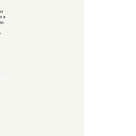
ыл
х в
до
о