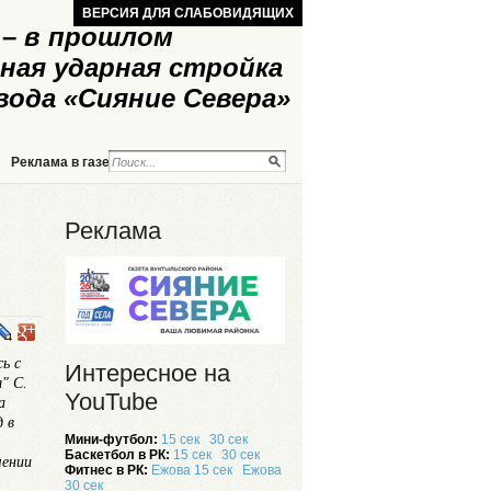
ВЕРСИЯ ДЛЯ СЛАБОВИДЯЩИХ
– в прошлом
ная ударная стройка
вода «Сияние Севера»
Реклама в газете
Реклама на сайте
Реклама
ь с
Интересное на
" С.
YouTube
а
 в
Мини-футбол:
15 сек
30 сек
Баскетбол в РК:
15 сек
30 сек
шении
Фитнес в РК:
Ежова 15 сек
Ежова
30 сек