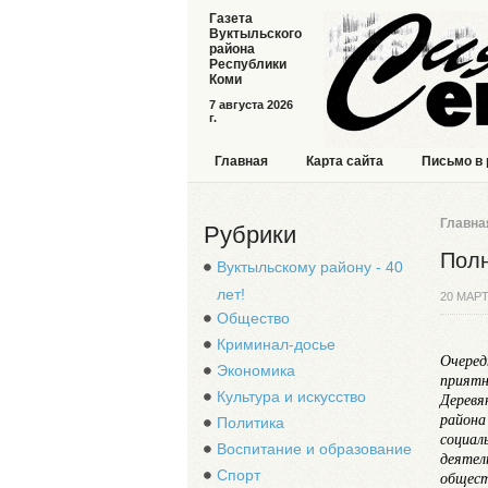
Газета
Вуктыльского
района
Республики
Коми
7 августа 2026
г.
Главная
Карта сайта
Письмо в
Главна
Рубрики
Полн
Вуктыльскому району - 40
лет!
20 МАРТ
Общество
Криминал-досье
Очеред
Экономика
приятн
Культура и искусство
Деревя
района
Политика
социал
Воспитание и образование
деятел
Спорт
общест