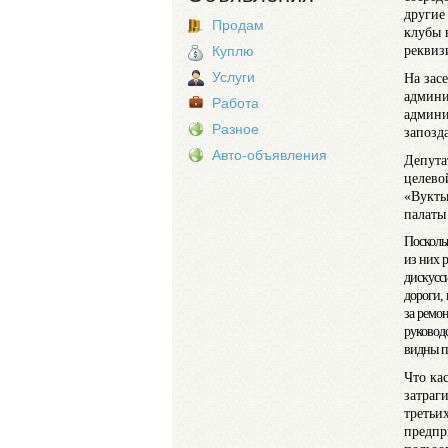
другие
Продам
клубы 
реквиз
Куплю
Услуги
На зас
админи
Работа
админи
Разное
запозда
Авто-объявления
Депута
целево
«Вукты
палаты
Посколь
из них 
дискусс
дороги,
за ремо
руковод
видны по
Что ка
затраг
третьи
предпр