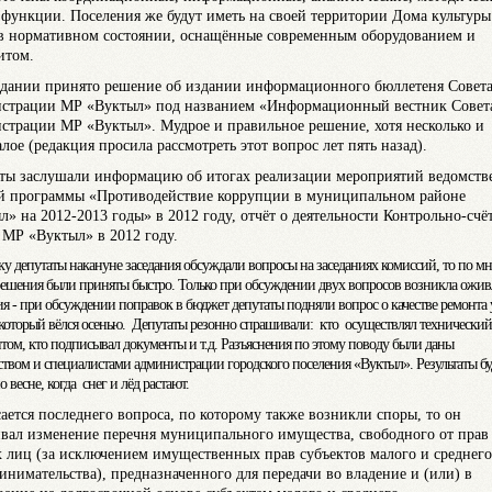
 функции. Поселения же будут иметь на своей территории Дома культуры
в нормативном состоянии, оснащённые современным оборудованием и
итом.
едании принято решение об издании информационного бюллетеня Совета
страции МР «Вуктыл» под названием «Информационный вестник Совет
страции МР «Вуктыл». Мудрое и правильное решение, хотя несколько и
лое (редакция просила рассмотреть этот вопрос лет пять назад).
ты заслушали информацию об итогах реализации мероприятий ведомств
й программы «Противодействие коррупции в муниципальном районе
л» на 2012-2013 годы» в 2012 году, отчёт о деятельности Контрольно-счё
 МР «Вуктыл» в 2012 году.
ку депутаты накануне заседания обсуждали вопросы на заседаниях комиссий, то по м
решения были приняты быстро. Только при обсуждении двух вопросов возникла ожив
ия - при обсуждении поправок в бюджет депутаты подняли вопрос о качестве ремонта 
 который вёлся осенью. Депутаты резонно спрашивали: кто осуществлял технический
нтом, кто подписывал документы и т.д. Разъяснения по этому поводу были даны
ством и специалистами администрации городского поселения «Вуктыл». Результаты бу
 весне, когда снег и лёд растают.
сается последнего вопроса, по которому также возникли споры, то он
ивал изменение перечня муниципального имущества, свободного от прав
х лиц (за исключением имущественных прав субъектов малого и среднего
инимательства), предназначенного для передачи во владение и (или) в