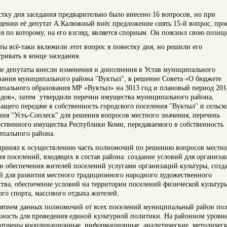
стку дня заседания предварительно было внесено 16 вопросов, но при
дении её депутат А.Калюжный внёс предложение снять 15-й вопрос, про
я по которому, на его взгляд, является спорным. Он пояснил свою позиц
ты всё-таки включили этот вопрос в повестку дня, но решили его
тривать в конце заседания.
ле депутаты внесли изменения и дополнения в Устав муниципального
вания муниципального района "Вуктыл", в решение Совета «О бюджете
пального образования МР «Вуктыл» на 3013 год и плановый период 201
одов», затем утвердили перечни имущества муниципального района,
ащего передаче в собственность городского поселения "Вуктыл" и сельск
ния "Усть-Соплеск" для решения вопросов местного значения, перечень
рственного имущества Республики Коми, передаваемого в собственность
пального района.
принял к осуществлению часть полномочий по решению вопросов местн
ия поселений, входящих в состав района: создание условий для организа
 и обеспечения жителей поселений услугами организаций культуры, созд
й для развития местного традиционного народного художественного
ства, обеспечение условий на территории поселений физической культур
ого спорта, массового отдыха жителей.
ятием данных полномочий от всех поселений муниципальный район по
ность для проведения единой культурной политики. На районном уровне
оточены координационные, информационные, аналитические, методическ