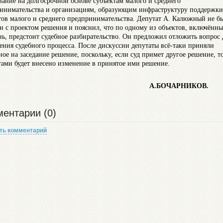
вание на долгосрочной основе субъектам малого и среднего
инимательства и организациям, образующим инфраструктуру поддержки
тов малого и среднего предпринимательства. Депутат А. Калюжный не б
ен с проектом решения и пояснил, что по одному из объектов, включённы
нь, предстоит судебное разбирательство. Он предложил отложить вопрос 
ения судебного процесса. После дискуссии депутаты всё-таки приняли
ное на заседание решение, поскольку, если суд примет другое решение, т
тами будет внесено изменение в принятое ими решение.
.БОЧАРНИКОВ.
ентарии (0)
ть комментарий