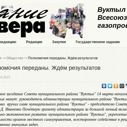
Вуктыл 
Всесоюз
газопро
 редакцию
Редакция
Закупки
Государственное задание
я
Общество
Полномочия переданы. Ждём результатов
омочия переданы. Ждём результатов
А 2013
ное заседание Совета муниципального района "Вуктыл" 14 марта началос
ых минут: руководитель администрации муниципального района "Вуктыл
нко вручил главе муниципального района "Вуктыл" - председателю Совет
 Д. Иваненко Почётную грамоту администрации за большой личный вклад
ьно-экономическое развитие муниципального района "Вуктыл", укрепление
ьности органов местного самоуправления, всестороннее содействие в ре
венно значимых задач.