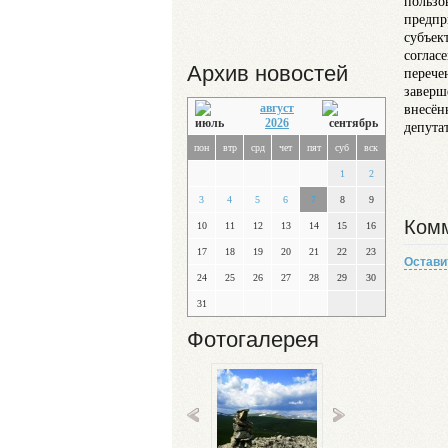
пользо
предпр
субъек
соглас
Архив новостей
перече
заверш
внесён
август
2026
депута
пон
втр
срд
чет
пят
суб
вск
А
1
2
3
4
5
6
7
8
9
Комм
10
11
12
13
14
15
16
17
18
19
20
21
22
23
Остави
24
25
26
27
28
29
30
31
Фотогалерея