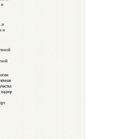
 и
 и
а и
енной
тной
ногим
лённая
участка
 надзор
дут