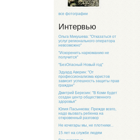
все фотографии
Интервью
Ольга Микушева: "Отказаться от
услуг регионального оператора
невозможно"
"Искоренить наркоманию не
получится"
"БезОпасный Новый год"
Эдуард Аверин: "От
профессионализма юристов
зависит успешность защиты прав
граждан"
Дмитрий Березин: "В Коми будет
создан центр общественного
здоровья"
Юлия Пасынкова: Прежде всего,
надо вызвать ребенка на
откровенный разговор
Не кочегары мы, не плотники...
15 лет на службе людям