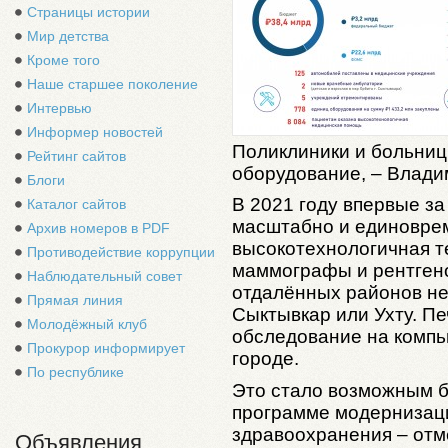
Страницы истории
Мир детства
Кроме того
Наше старшее поколение
Интервью
Информер новостей
Поликлиники и больниц
Рейтинг сайтов
оборудование, – Влади
Блоги
В 2021 году впервые за
Каталог сайтов
масштабно и единовре
Архив номеров в PDF
высокотехнологичная 
Противодействие коррупции
маммографы и рентгено
Наблюдательный совет
отдалённых районов не
Прямая линия
Сыктывкар или Ухту. Пе
Молодёжный клуб
обследование на компь
Прокурор информирует
городе.
По республике
Это стало возможным б
программе модернизаци
здравоохранения – отм
Объявления