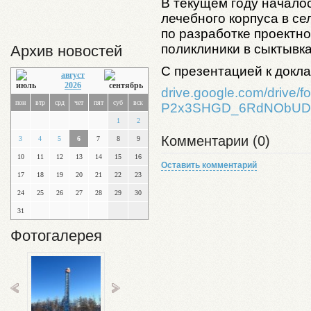
В текущем году начало
лечебного корпуса в се
по разработке проектн
поликлиники в сыктывка
Архив новостей
С презентацией к докл
август
2026
drive.google.com/drive
пон
втр
срд
чет
пят
суб
вск
P2x3SHGD_6RdNObUD
1
2
Комментарии (0)
3
4
5
6
7
8
9
10
11
12
13
14
15
16
Оставить комментарий
17
18
19
20
21
22
23
24
25
26
27
28
29
30
31
Фотогалерея