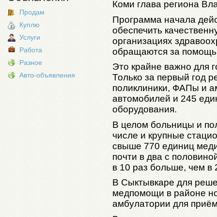
Коми глава региона Вл
Продам
Программа начала дейст
Куплю
обеспечить качественн
Услуги
организациях здравоох
Работа
обращаются за помощь
Разное
Это крайне важно для г
Авто-объявления
Только за первый год 
поликлиники, ФАПы и а
автомобилей и 245 еди
оборудования.
В целом больницы и пол
числе и крупные стацио
свыше 770 единиц меди
почти в два с половино
в 10 раз больше, чем в 
В Сыктывкаре для реше
медпомощи в районе но
амбулатории для приём