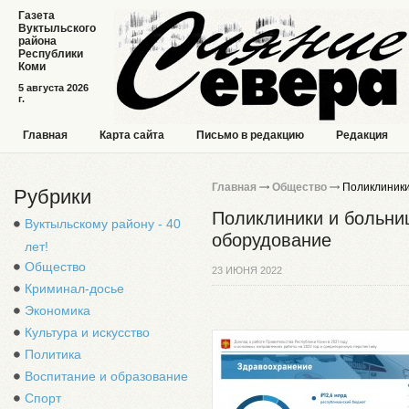
Газета
Вуктыльского
района
Республики
Коми
5 августа 2026
г.
Главная
Карта сайта
Письмо в редакцию
Редакция
Главная
Общество
Поликлиники
Рубрики
Поликлиники и больни
Вуктыльскому району - 40
оборудование
лет!
Общество
23 ИЮНЯ 2022
Криминал-досье
Экономика
Культура и искусство
Политика
Воспитание и образование
Спорт