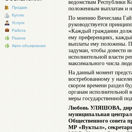
ведомствам Республики Ко
Продам
положенным выплатам и 
Куплю
По мнению Вячеслава Гайз
Услуги
руководствуется принципо
«Каждый гражданин долж
Работа
ему преференциях, каждый
Разное
выплаты ему положены. П
Авто-объявления
задуман, чтобы довести 
исполнительной власти ре
максимального числа люде
На данный момент предст
востребованному у населе
скором времени раздел бу
органам исполнительной 
меры государственной по
Любовь УЛЯШОВА, дир
муниципальная централ
Общественного совета п
МР «Вуктыл», секретарь