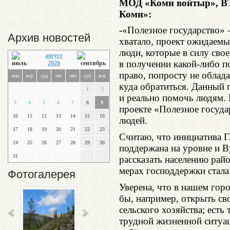
МОД «Коми войтыр», В
Коми»:
-«Полезное государство» –
Архив новостей
хватало, проект ожидаемы
люди, которые в силу сво
август
в получении какой-либо п
2026
право, попросту не облада
пон
втр
срд
чет
пят
суб
вск
куда обратиться. Данный 
1
2
и реально помочь людям.
3
4
5
6
7
8
9
проекте «Полезное госуда
10
11
12
13
14
15
16
людей.
17
18
19
20
21
22
23
Считаю, что инициатива 
24
25
26
27
28
29
30
поддержана на уровне и 
31
рассказать населению рай
мерах господдержки стала
Фотогалерея
Уверена, что в нашем горо
бы, например, открыть сво
сельского хозяйства; есть
трудной жизненной ситуа