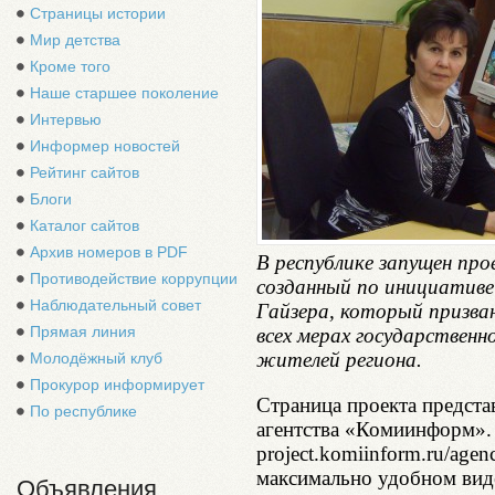
Страницы истории
Мир детства
Кроме того
Наше старшее поколение
Интервью
Информер новостей
Рейтинг сайтов
Блоги
Каталог сайтов
Архив номеров в PDF
В республике запущен про
Противодействие коррупции
созданный по инициативе
Наблюдательный совет
Гайзера, который призва
Прямая линия
всех мерах государствен
жителей региона.
Молодёжный клуб
Прокурор информирует
Страница проекта предста
По республике
агентства «Комиинформ». 
project.komiinform.ru/age
максимально удобном виде
Объявления