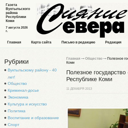
Газета
Вуктыльского
района
Республики
Коми
7 августа 2026
г.
Главная
Карта сайта
Письмо в редакцию
Редакция
Главная
Общество
Полезное гос
Рубрики
Коми
Вуктыльскому району - 40
Полезное государство 
лет!
Республике Коми
Общество
11 ДЕКАБРЯ 2013
Криминал-досье
Экономика
Культура и искусство
Политика
Воспитание и образование
Спорт