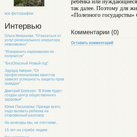
ребёнка или нуждающиес
так далее. Поэтому для ж
все фотографии
«Полезного государства» 
Интервью
Комментарии (0)
Ольга Микушева: "Отказаться от
услуг регионального оператора
Оставить комментарий
невозможно"
"Искоренить наркоманию не
получится"
"БезОпасный Новый год"
Эдуард Аверин: "От
профессионализма юристов
зависит успешность защиты прав
граждан"
Дмитрий Березин: "В Коми будет
создан центр общественного
здоровья"
Юлия Пасынкова: Прежде всего,
надо вызвать ребенка на
откровенный разговор
Не кочегары мы, не плотники...
15 лет на службе людям