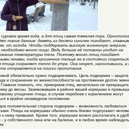
- суровое время года, а для птиц самая тяжелая пора. Орнитоло
дят такие данные: девять из десяти синичек погибают, главны
ом, от голода. Чтобы поддержать высокую жизненную энергию,
 необходимо много пищи. Ведь больше её половины уходит на
ржание температуры тела. Поэтому много птиц погибает
ными ночами, когда крошечное тельце не в состоянии согреться
 птица сохраняет тепло до утра. Она ночует, нахохлившись, а 
ете отправляется на поиски пропитания.
имой обязательно нужно подкармливать. Цель подкормки – защита
ода и сохранение их жизнеспособности на протяжении долгих зимн
 Главное помнить, что, прикормив птиц, желательно не прекращать
рмку до весны. Зазимовавшие в районе вашей кормушки и привыкш
евному угощению птицы, в случае перебоев с кормлением могут
ься в крайне незавидном положении.
дна положительная сторона подкормки – возможность любоваться
ыми. Птицы на кормушках обычно очень близко подпускают челове
 к нему привыкая. Кроме того, кормушки можно располагать в удо
 - у собственного окна или на балконе, и в любое время наблюдать
ми.