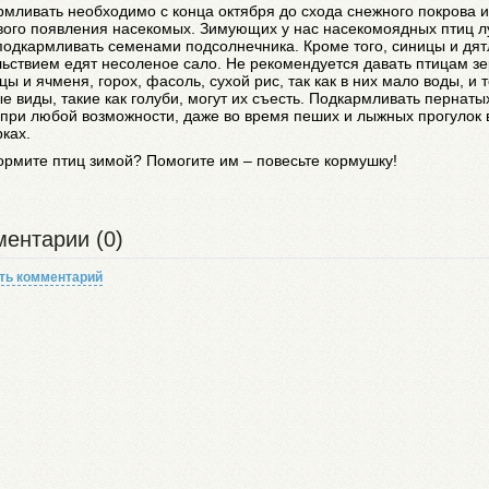
мливать необходимо с конца октября до схода снежного покрова и
вого появления насекомых. Зимующих у нас насекомоядных птиц 
подкармливать семенами подсолнечника. Кроме того, синицы и дят
ьствием едят несоленое сало. Не рекомендуется давать птицам з
ы и ячменя, горох, фасоль, сухой рис, так как в них мало воды, и 
е виды, такие как голуби, могут их съесть. Подкармливать пернаты
при любой возможности, даже во время пеших и лыжных прогулок 
рках.
ормите птиц зимой? Помогите им – повесьте кормушку!
ентарии (0)
ть комментарий