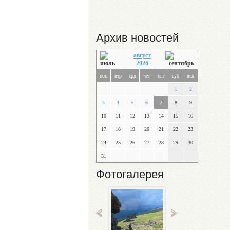
Архив новостей
август
2026
пон
втр
срд
чет
пят
суб
вск
1
2
3
4
5
6
7
8
9
10
11
12
13
14
15
16
17
18
19
20
21
22
23
24
25
26
27
28
29
30
31
Фотогалерея