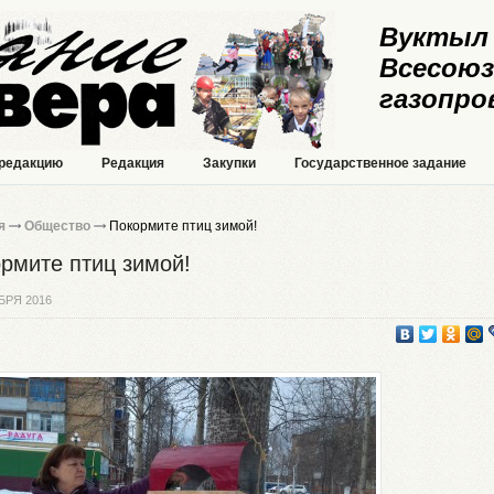
Вуктыл 
Всесоюз
газопро
 редакцию
Редакция
Закупки
Государственное задание
я
Общество
Покормите птиц зимой!
рмите птиц зимой!
БРЯ 2016