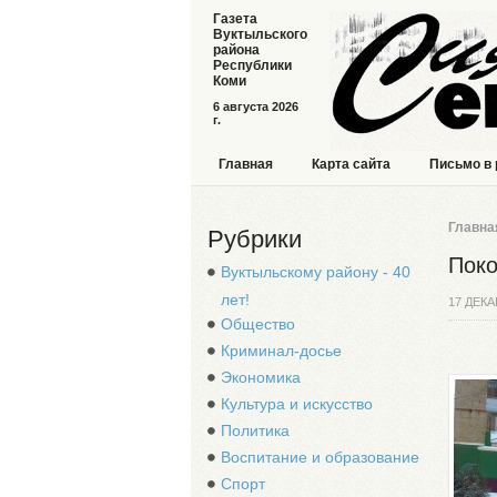
Газета
Вуктыльского
района
Республики
Коми
6 августа 2026
г.
Главная
Карта сайта
Письмо в
Главна
Рубрики
Поко
Вуктыльскому району - 40
лет!
17 ДЕКА
Общество
Криминал-досье
Экономика
Культура и искусство
Политика
Воспитание и образование
Спорт