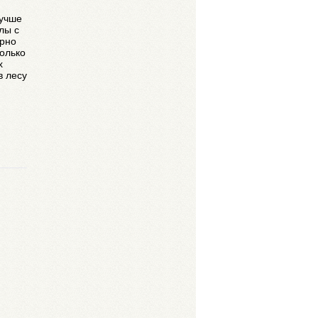
лучше
лы с
ерно
только
х
в лесу