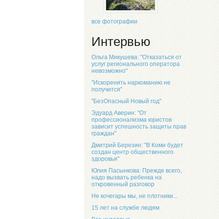
все фотографии
Интервью
Ольга Микушева: "Отказаться от
услуг регионального оператора
невозможно"
"Искоренить наркоманию не
получится"
"БезОпасный Новый год"
Эдуард Аверин: "От
профессионализма юристов
зависит успешность защиты прав
граждан"
Дмитрий Березин: "В Коми будет
создан центр общественного
здоровья"
Юлия Пасынкова: Прежде всего,
надо вызвать ребенка на
откровенный разговор
Не кочегары мы, не плотники...
15 лет на службе людям