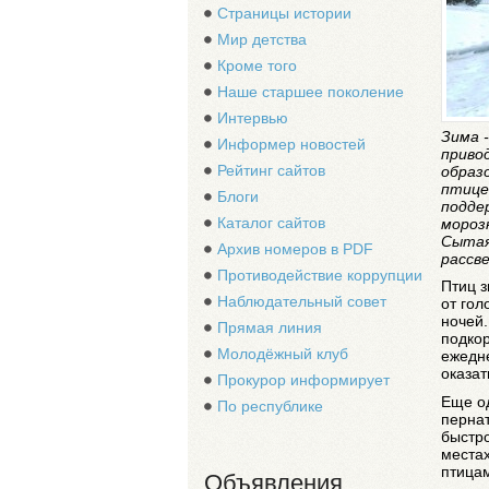
Страницы истории
Мир детства
Кроме того
Наше старшее поколение
Интервью
Зима 
Информер новостей
приво
Рейтинг сайтов
образ
птице
Блоги
подде
Каталог сайтов
мороз
Сытая
Архив номеров в PDF
рассв
Противодействие коррупции
Птиц з
Наблюдательный совет
от гол
ночей.
Прямая линия
подко
Молодёжный клуб
ежедн
оказат
Прокурор информирует
Еще о
По республике
пернат
быстро
местах
птица
Объявления