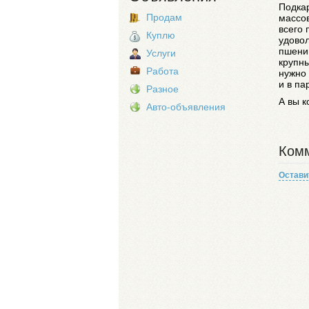
Подкар
Продам
массо
всего 
Куплю
удовол
пшениц
Услуги
крупны
Работа
нужно 
и в па
Разное
А вы к
Авто-объявления
Комм
Остави