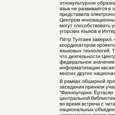
этнокультурное образо
язык не развивается в 
представила электронн
Центром инновационных
могут способствовать 
угорских языков в Инте
Пётр Тултаев заверил,
координатором проект
языковых технологий. 
что деятельности Цент
федеральное значение,
информатизации касаетс
многих других национа
В рамках обширной пр
заседания приняли уч
“Финноугория. Ёртасян 
центральной библиотеке
во время встречи с чит
национальных объедин