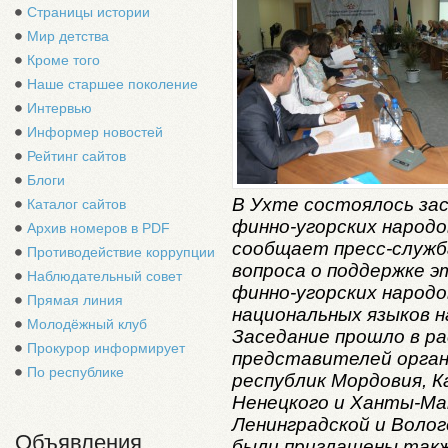
Страницы истории
Мир детства
Кроме того
Наше старшее поколение
Интервью
Информер новостей
Рейтинг сайтов
Блоги
В Ухте состоялось за
Каталог сайтов
финно-угорских народо
Архив номеров в PDF
сообщает пресс-служб
Противодействие коррупции
вопроса о поддержке 
Наблюдательный совет
финно-угорских народо
Прямая линия
национальных языков н
Молодёжный клуб
Заседание прошло в р
Прокурор информирует
представителей орган
По республике
республик Мордовия, К
Ненецкого и Ханты-Ма
Ленинградской и Волог
Объявления
были приглашены так