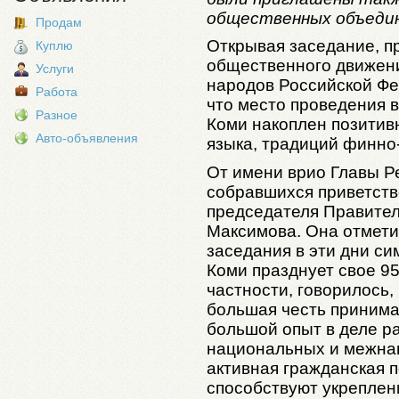
общественных объедин
Продам
Открывая заседание, 
Куплю
общественного движени
Услуги
народов Российской Фе
Работа
что место проведения 
Разное
Коми накоплен позитив
Авто-объявления
языка, традиций финно
От имени врио Главы Р
собравшихся приветств
председателя Правител
Максимова. Она отмети
заседания в эти дни си
Коми празднует свое 95
частности, говорилось,
большая честь принима
большой опыт в деле р
национальных и межна
активная гражданская 
способствуют укреплен