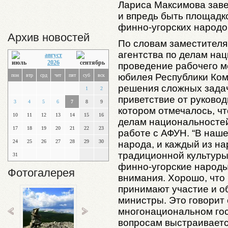
Лариса Максимова заве
и впредь быть площадк
финно-угорских народо
Архив новостей
По словам заместителя
агентства по делам на
август
2026
проведение рабочего м
юбилея Республики Ком
пон
втр
срд
чет
пят
суб
вск
решения сложных зада
1
2
приветствие от руково
3
4
5
6
7
8
9
котором отмечалось, ч
10
11
12
13
14
15
16
делам национальносте
17
18
19
20
21
22
23
работе с АФУН. “В наш
24
25
26
27
28
29
30
народа, и каждый из н
традиционной культуры,
31
финно-угорские народы
Фотогалерея
внимания. Хорошо, что
принимают участие и о
министры. Это говорит 
многонациональном гос
вопросам выстраиваетс