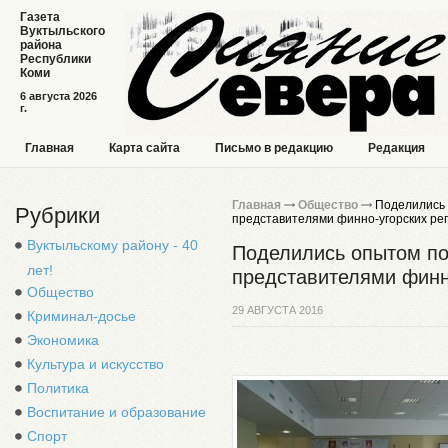
Газета
Вуктыльского
района
Республики
Коми
6 августа 2026
г.
Главная
Карта сайта
Письмо в редакцию
Редакция
Главная
Общество
Поделились 
Рубрики
представителями финно-угорских ре
Вуктыльскому району - 40
Поделились опытом по
лет!
представителями финн
Общество
29 АВГУСТА 2016
Криминал-досье
Экономика
Культура и искусство
Политика
Воспитание и образование
Спорт