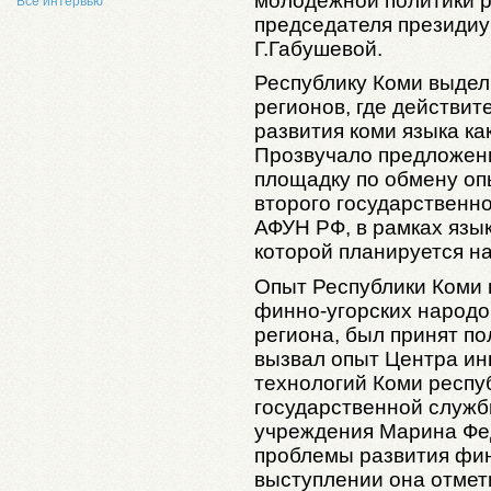
молодежной политики р
Все интервью
председателя президи
Г.Габушевой.
Республику Коми выдел
регионов, где действит
развития коми языка ка
Прозвучало предложен
площадку по обмену опы
второго государственн
АФУН РФ, в рамках язы
которой планируется на
Опыт Республики Коми 
финно-угорских народо
региона, был принят п
вызвал опыт Центра и
технологий Коми респу
государственной служб
учреждения Марина Фе
проблемы развития фин
выступлении она отмет