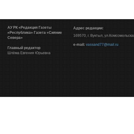
АУ РК «Редакция Газеты
Адрес редакции:
«Республика»
Газета «Сияние
169570, г. Вуктыл, ул.Комсомольска
Севера»
е-mail:
vassand77@mail.ru
Главный редактор
Шлёма Евгения Юрьевна