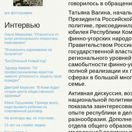
говорилось в обращени
Татьяна Вагина, начал
все фотографии
Президента Российско
Интервью
политике, присоединила
юбилея Республики Ком
Ольга Микушева: "Отказаться от
финно-угорских народо
услуг регионального оператора
невозможно"
Правительством России
"Искоренить наркоманию не
государственной власти
получится"
регионального уровней 
"БезОпасный Новый год"
самобытности финно-уг
Эдуард Аверин: "От
полной реализации их п
профессионализма юристов
зависит успешность защиты прав
сферах в большой мно
граждан"
семье.
Дмитрий Березин: "В Коми будет
создан центр общественного
Активная дискуссия, в
здоровья"
национальной политики
Юлия Пасынкова: Прежде всего,
показала заинтересова
надо вызвать ребенка на
откровенный разговор
опыте республики в дел
разнообразия. Дополне
Не кочегары мы, не плотники...
отдела общего образов
15 лет на службе людям