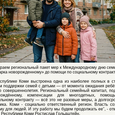
раем региональный пакет мер к Международному дню семь
рка новорожденному» до помощи по социальному контракт
спублике Коми выстроена одна из наиболее полных в с
м поддержки семей с детьми — от момента ожидания ребё
о совершеннолетия. Региональный семейный капитал, по
рождённому, компенсации для многодетных, помощ
льному контракту — всё это не разовые меры, а долгоср
ика. Коми - социально ответственный регион. Власть со
му для людей. И эту работу мы будем продолжать ее", - от
 Республики Коми Ростислав Гольдштейн.