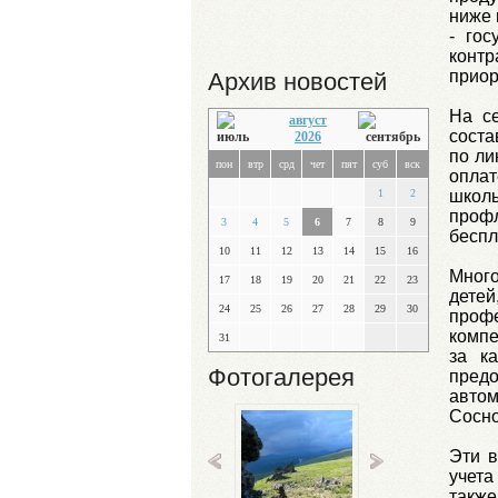
ниже 
- го
конт
приор
Архив новостей
На с
август
соста
2026
по ли
пон
втр
срд
чет
пят
суб
вск
опла
школь
1
2
проф
3
4
5
6
7
8
9
беспл
10
11
12
13
14
15
16
Много
17
18
19
20
21
22
23
дете
24
25
26
27
28
29
30
профе
компе
31
за к
Фотогалерея
пред
автом
Сосно
Эти 
учет
также