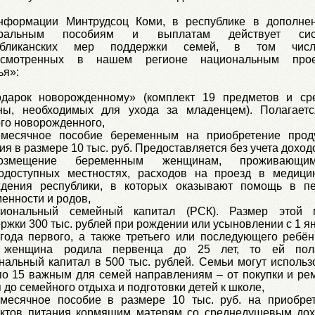
нформации Минтрудсоц Коми, в республике в дополне
ральным пособиям и выплатам действует сис
убликанских мер поддержки семей, в том чис
усмотренных в нашем регионе национальным прое
ья»:
одарок новорожденному» (комплект 19 предметов и ср
ены, необходимых для ухода за младенцем). Полагает
го новорожденного,
емесячное пособие беременным на приобретение прод
ия в размере 10 тыс. руб. Предоставляется без учета доход
озмещение беременным женщинам, проживающ
нодоступных местностях, расходов на проезд в медици
ждения республики, в которых оказывают помощь в п
енности и родов,
гиональный семейный капитал (РСК). Размер этой 
ржки 300 тыс. рублей при рождении или усыновлении с 1 я
года первого, а также третьего или последующего ребён
 женщина родила первенца до 25 лет, то ей пола
нальный капитал в 500 тыс. рублей. Семьи могут использ
о 15 важным для семей направлениям – от покупки и ре
 до семейного отдыха и подготовки детей к школе,
емесячное пособие в размере 10 тыс. руб. на приобре
уктов питания кормящим матерям со среднедушевым до