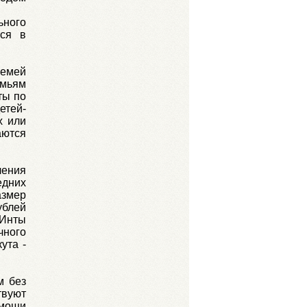
ьного
тся в
семей
емьям
ты по
етей-
х или
аются
чения
дних
азмер
ублей
 Инты
ного
ута -
м без
твуют
омощи