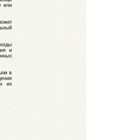
е или
может
льный
оходы
бия и
нных
ьям в
дения
и их