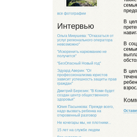
семья
предо
все фотографии
В цел
Интервью
прете
навиг
Ольга Микушева: "Отказаться от
услуг регионального оператора
В соц
невозможно"
семь
"Искоренить наркоманию не
выпл
получится"
обсто
"БезОпасный Новый год"
В цел
Эдуард Аверин: "От
профессионализма юристов
течен
зависит успешность защиты прав
ребе
граждан"
взрос
Дмитрий Березин: "В Коми будет
создан центр общественного
Комм
здоровья"
Юлия Пасынкова: Прежде всего,
Остави
надо вызвать ребенка на
откровенный разговор
Не кочегары мы, не плотники...
15 лет на службе людям