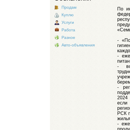
Продам
По и
феде
Куплю
респ
Услуги
пред
«Сем
Работа
Разное
- «П
Авто-объявления
гиги
каждо
- еж
питан
- в
труд
учре
берем
- ре
подде
2024 
если
регио
РСК п
жилья
- еж
прод