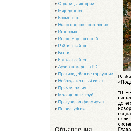
Страницы истории
Мир детства
Кроме того
Наше старшее поколение
Интервью
Информер новостей
Рейтинг сайтов
Блоги
Каталог сайтов
Архив номеров в PDF
Противодействие коррупции
Разби
Наблюдательный совет
«Пода
Прямая линия
"В Ре
Молодёжный клуб
систе
Прокурор информирует
до ег
ново
По республике
социа
полит
систе
Объявления
Глава