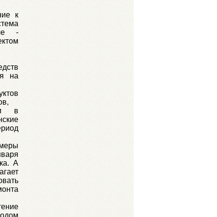
ние к
тема
ле -
ктом
едств
ся на
уктов
ов,
им в
нские
ериод
меры
нваря
ка. А
гает
овать
монта
тение
ходом