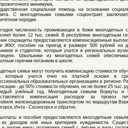
прожиточного минимума,
сударственная социальная помощь на основании социал
ракта. С многодетными семьями соцконтракт заключае
итетном порядке.
егодня численность проживающих в Коми многодетных 
вляет более 12 тыс. семей. В республике многодетным с
нии соцзащиты предоставляются компенсационные выпла
те ЖКУ, пособие на проезд в размере 500 рублей на д
ников и студентов, которые учатся в региональных вуза
лицеях. Школьники из многодетных семей обеспечив
атным горячим питанием в школе.
детные семьи могут получить компенсацию стоимости обу
й, которые учатся очно на платной основе в сре
ссиональных образовательных организациях в регионе. Р
нсации - до 50% стоимости обучения, но не более 25 тыс. р
аждый учебный год. Многодетным семьям Воркуты и
оставляется компенсация расходов за провоз лич
обиля железнодорожным транспортом по маршрутам Ворк
горск, Инта - Сосногорск и обратно.
выплаты и пособия предоставляются многодетным семья
а их доходов или иных критериев нуждаемости. Сущес
 и другие меры поддержки семей с детьми и виды госп