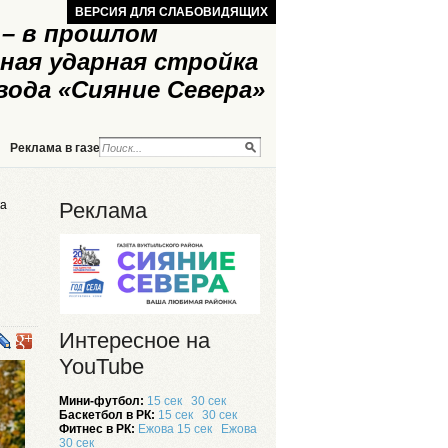
ВЕРСИЯ ДЛЯ СЛАБОВИДЯЩИХ
– в прошлом
ная ударная стройка
вода «Сияние Севера»
Реклама в газете
Реклама на сайте
ка
Реклама
Интересное на
YouTube
Мини-футбол:
15 сек
30 сек
Баскетбол в РК:
15 сек
30 сек
Фитнес в РК:
Ежова 15 сек
Ежова
30 сек