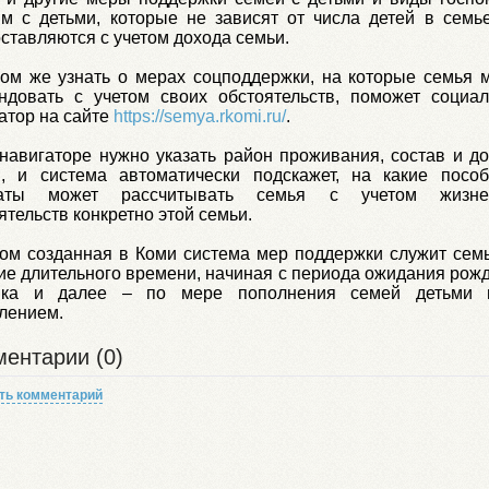
м с детьми, которые не зависят от числа детей в семь
ставляются с учетом дохода семьи.
ом же узнать о мерах соцподдержки, на которые семья 
ндовать с учетом своих обстоятельств, поможет социа
атор на сайте
https://semya.rkomi.ru/
.
навигаторе нужно указать район проживания, состав и д
и, и система автоматически подскажет, на какие посо
аты может рассчитывать семья с учетом жизне
ятельств конкретно этой семьи.
ом созданная в Коми система мер поддержки служит сем
ие длительного време
ни, начиная с периода ожидания рож
нка и далее – по мере пополнения семей детьми 
лением.
ентарии (0)
ть комментарий