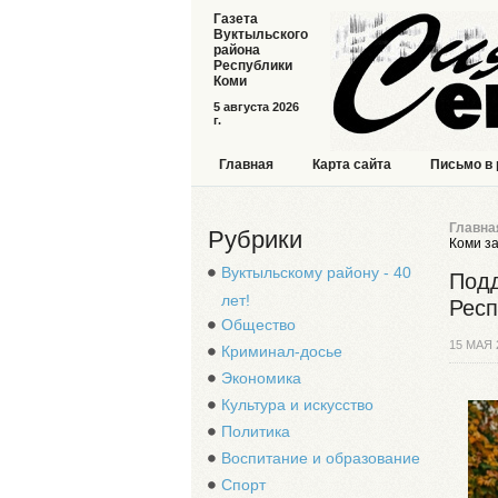
Газета
Вуктыльского
района
Республики
Коми
5 августа 2026
г.
Главная
Карта сайта
Письмо в
Главна
Рубрики
Коми за
Вуктыльскому району - 40
Подд
лет!
Респ
Общество
15 МАЯ 
Криминал-досье
Экономика
Культура и искусство
Политика
Воспитание и образование
Спорт