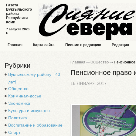
Газета
Вуктыльского
района
Республики
Коми
7 августа 2026
г.
Главная
Карта сайта
Письмо в редакцию
Редакция
Главная
Общество
Пенсионное 
Рубрики
Пенсионное право 
Вуктыльскому району - 40
лет!
16 ЯНВАРЯ 2017
Общество
Криминал-досье
Экономика
Культура и искусство
Политика
Воспитание и образование
Спорт