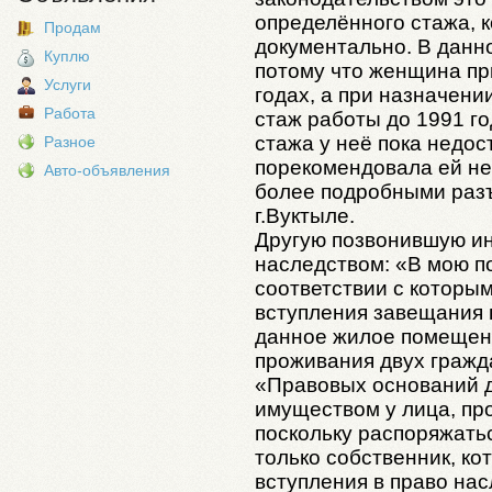
определённого стажа, 
Продам
документально. В данн
Куплю
потому что женщина при
Услуги
годах, а при назначени
Работа
стаж работы до 1991 го
стажа у неё пока недос
Разное
порекомендовала ей не
Авто-объявления
более подробными разъ
г.Вуктыле.
Другую позвонившую ин
наследством: «В мою п
соответствии с которым
вступления завещания 
данное жилое помещени
проживания двух гражда
«Правовых оснований 
имуществом у лица, про
поскольку распоряжать
только собственник, ко
вступления в право нас