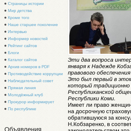
Страницы истории
Мир детства
Кроме того
Наше старшее поколение
Интервью
Информер новостей
Рейтинг сайтов
Блоги
Эти два вопроса инте
Каталог сайтов
января к Надежде Кобз
Архив номеров в PDF
правового обеспечени
Противодействие коррупции
Это был первый в этом
Наблюдательный совет
который традиционно
Прямая линия
Республиканской обще
Молодёжный клуб
Республики Коми.
Прокурор информирует
Имеет ли право женщин
По республике
на досрочную страхову
обратившуюся за консул
Н.Кобзаренко, в соотв
Объявления
законодательством это