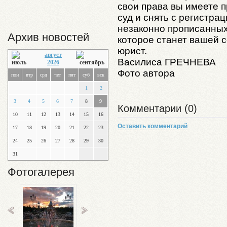
свои права вы имеете п
суд и снять с регистра
незаконно прописанных
Архив новостей
которое станет вашей 
юрист.
август
Василиса ГРЕЧНЕВА
2026
Фото автора
пон
втр
срд
чет
пят
суб
вск
1
2
3
4
5
6
7
8
9
Комментарии (0)
10
11
12
13
14
15
16
Оставить комментарий
17
18
19
20
21
22
23
24
25
26
27
28
29
30
31
Фотогалерея