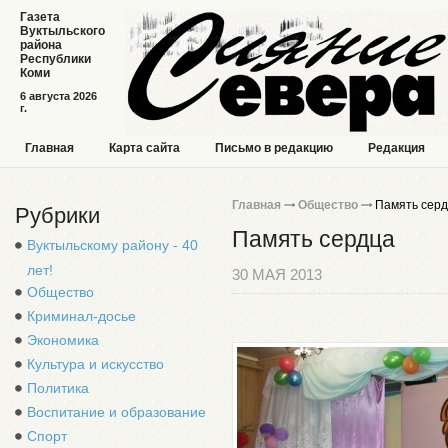
Газета
Вуктыльского
района
Республики
Коми
6 августа 2026
г.
Главная
Карта сайта
Письмо в редакцию
Редакция
Главная
Общество
Память сер
Рубрики
Память сердца
Вуктыльскому району - 40
лет!
30 МАЯ 2013
Общество
Криминал-досье
Экономика
Культура и искусство
Политика
Воспитание и образование
Спорт