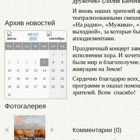
дружочек» (Лилия Бабченк
И вновь наших зрителей а
театрализованными смеши
Архив новостей
«На радио», «Мужики», «
выходной», за которые б
август
аплодисментами.
2026
пон
втр
срд
чет
пят
суб
вск
Праздничный концерт зав
исполнении хора. И хочет
1
2
были мир и благополучие.
3
4
5
6
7
8
9
живущим на Земле!
10
11
12
13
14
15
16
Сердечно благодарю всех,
17
18
19
20
21
22
23
программе и оказал помощ
24
25
26
27
28
29
30
зрителей. Всем спасибо!
31
Фотогалерея
Комментарии (0)