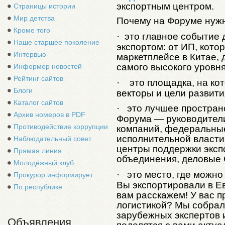
экспортным центром.
Страницы истории
Мир детства
Почему на Форуме нужн
Кроме того
·
это главное событие д
Наше старшее поколение
экспортом: от ИП, кото
Интервью
маркетплейсе в Китае, 
самого высокого уровня
Информер новостей
Рейтинг сайтов
·
это площадка, на ко
Блоги
векторы и цели развити
Каталог сайтов
·
это лучшее пространс
Архив номеров в PDF
Форума — руководител
Противодействие коррупции
компаний, федеральны
исполнительной власти
Наблюдательный совет
центры поддержки эксп
Прямая линия
объединения, деловые 
Молодёжный клуб
·
это место, где можно
Прокурор информирует
Вы экспортировали в Ев
По республике
вам расскажем! У вас 
логистикой? Мы собрал
зарубежных экспертов 
Объявления