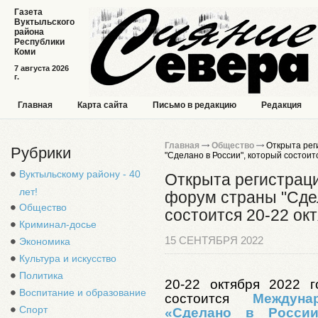
Газета
Вуктыльского
района
Республики
Коми
7 августа 2026
г.
Главная
Карта сайта
Письмо в редакцию
Редакция
Главная
Общество
Открыта рег
Рубрики
"Сделано в России", который состоит
Вуктыльскому району - 40
Открыта регистраци
лет!
форум страны "Сдел
Общество
состоится 20-22 ок
Криминал-досье
15 СЕНТЯБРЯ 2022
Экономика
Культура и искусство
Политика
20-22 октября 2022 
Воспитание и образование
состоится
Междун
Спорт
«Сделано в России