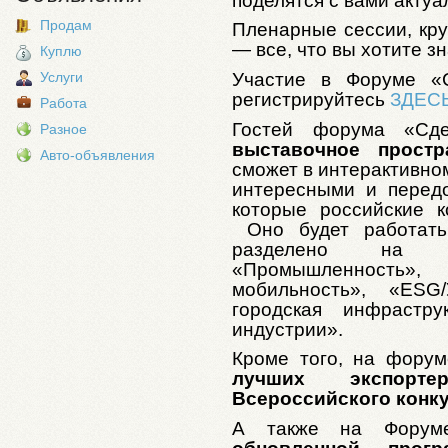
поделятся с вами акту
Продам
Пленарные сессии, кру
— все, что вы хотите з
Куплю
Участие в Форуме «С
Услуги
регистрируйтесь
ЗДЕС
Работа
Гостей форума «Сд
Разное
выставочное простр
Авто-объявления
сможет в интерактивно
интересными и перед
которые российские к
Оно будет работать
разделено на те
«Промышленность»,
мобильность», «ESG/
городская инфрастру
индустрии».
Кроме того, на фору
лучших экспорте
Всероссийского конку
А также на Форум