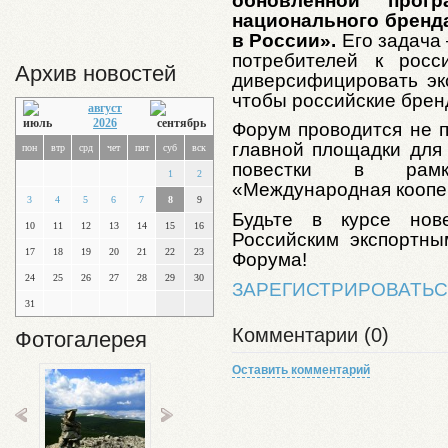
обновленной прог
национального бренд
в России».
Его задача
потребителей к росс
Архив новостей
диверсифицировать экс
чтобы российские брен
август
2026
Форум проводится не п
главной площадки для
пон
втр
срд
чет
пят
суб
вск
повестки в рамк
1
2
«Международная коопер
3
4
5
6
7
8
9
Будьте в курсе но
10
11
12
13
14
15
16
Российским экспортны
17
18
19
20
21
22
23
Форума!
24
25
26
27
28
29
30
ЗАРЕГИСТРИРОВАТЬС
31
Комментарии (0)
Фотогалерея
Оставить комментарий