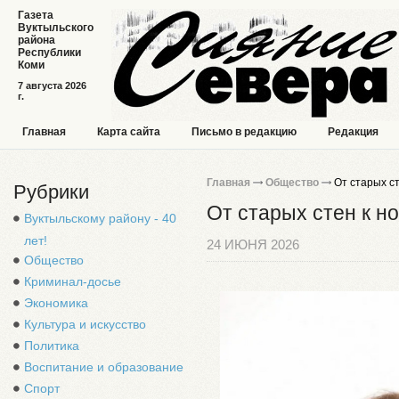
Газета
Вуктыльского
района
Республики
Коми
7 августа 2026
г.
Главная
Карта сайта
Письмо в редакцию
Редакция
Главная
Общество
От старых с
Рубрики
От старых стен к н
Вуктыльскому району - 40
лет!
24 ИЮНЯ 2026
Общество
Криминал-досье
Экономика
Культура и искусство
Политика
Воспитание и образование
Спорт