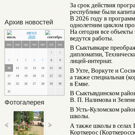
За срок действия програ
республике были капит
В 2026 году в программ
Архив новостей
однолетним циклом пров
На сегодня все объекты
август
ведутся работы.
2026
пон
втр
срд
чет
пят
суб
вск
В Сыктывкаре преобра
1
2
дипломатии, Техническ
лицей-интернат.
3
4
5
6
7
8
9
10
11
12
13
14
15
16
В Ухте, Воркуте и Сос
а также специальная (к
17
18
19
20
21
22
23
в Емве.
24
25
26
27
28
29
30
В Сыктывдинском район
31
В. П. Налимова и Зелен
Фотогалерея
В Усть-Куломском район
школы.
А также школы в селах 
Корткерос (Корткеросск