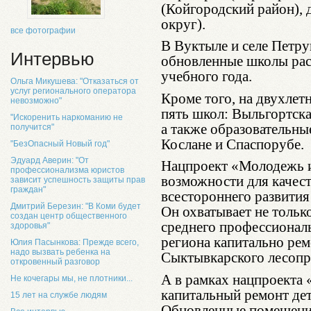
(Койгородский район), 
округ).
все фотографии
В Вуктыле и селе Петру
Интервью
обновленные школы рас
учебного года.
Ольга Микушева: "Отказаться от
услуг регионального оператора
Кроме того, на двухлет
невозможно"
пять школ: Выльгортск
"Искоренить наркоманию не
а также образовательны
получится"
Кослане и Спаспорубе.
"БезОпасный Новый год"
Эдуард Аверин: "От
Нацпроект «Молодежь и
профессионализма юристов
возможности для качест
зависит успешность защиты прав
граждан"
всестороннего развити
Дмитрий Березин: "В Коми будет
Он охватывает не тольк
создан центр общественного
среднего профессиональ
здоровья"
региона капитально ре
Юлия Пасынкова: Прежде всего,
надо вызвать ребенка на
Сыктывкарского лесоп
откровенный разговор
А в рамках нацпроекта 
Не кочегары мы, не плотники...
капитальный ремонт дет
15 лет на службе людям
Обновленные помещени