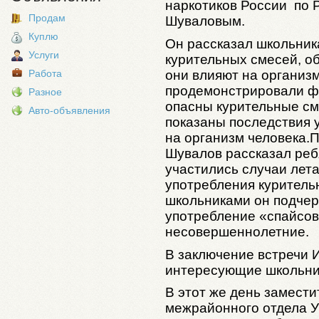
наркотиков России по 
Продам
Шуваловым.
Куплю
Он рассказал школьник
Услуги
курительных смесей, об 
они влияют на организм
Работа
продемонстрировали фи
Разное
опасны курительные см
Авто-объявления
показаны последствия 
на организм человека.
Шувалов рассказал ребя
участились случаи лет
употребления куритель
школьниками он подчерк
употребление «спайсов
несовершеннолетние.
В заключение встречи 
интересующие школьни
В этот же день замести
межрайонного отдела 