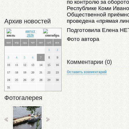
по контролю за оборот
Республике Коми Иван
Общественной приёмно
Архив новостей
проведена «прямая лин
Подготовила Елена
НЕ
август
2026
Фото автора
пон
втр
срд
чет
пят
суб
вск
1
2
3
4
5
6
7
8
9
Комментарии (0)
10
11
12
13
14
15
16
Оставить комментарий
17
18
19
20
21
22
23
24
25
26
27
28
29
30
31
Фотогалерея