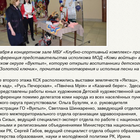
кабря в концертном зале МБУ «Клубно-спортивный комплекс» пр
нференция представительства исполкома МОД «Коми войтыр» 
ском округе «Вуктыл», которую открыли воспитанники детског
«Золотой ключик», прочитав стихотворения и исполнив песни на
 второго этажа КСК расположились выставки землячеств «Якташ»,
 кад», «Русь Печорская», «Пiвнiчна Мрiя» и «Казачий берег». Здес
представлены работы юных художников Детской художественной ш
нференции помимо делегатов коми народа из всех населённых пун
кого округа присутствовали: Ольга Бузуляк, и.о. руководителя
истрации ГО «Вуктыл», Светлана Шинкаренко, заведующий отдело
кого межтерриториального отдела организации здравоохранения,
 Сизых, ведущий специалист-эксперт отдела по работе с национал
урными и религиозными объединениями Министерства национальн
ки РК, Сергей Габов, ведущий специалист отдела общего образов
ерства образования, науки и молодёжной политики РК, Ирина