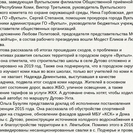
ова, заведующая Вуктыльским филиалом Общественной приёмной
Республики Коми, Виктор Третьяков, руководитель Вуктыльского
кого комитета по охране окружающей среды, Нина Горбовская, деп
 ГО «Вуктыл», Сергей Степанов, помощник прокурора города Вукт
дники администрации ГО «Вуктыл», руководители бюджетных учреж
дставители общественных организаций.
едложению Любови Политовой, председателя представительства 
войтыр», в состав рабочего президиума вошли Модест Еликов и Л
ва.
това рассказала об итогах прошедших сходов, о проблемах и
ктивах развития сельских территорий в городском округе «Вуктыл»
она отметила, что строительство школы в селе Дутово отложено и
ировано на 2019 год. Также она подчеркнула, что в городском окру
о изучают коми язык во всех школах, только вот учителей по коми я
 не хватает. Надежда Дементьева, выступавшая в качестве
адчика, подвела итог сходов коми народа. Жителей в основном
оят состояние дорог, вывоз ЖБО, уличное освещение, а также
ние тарифов за услуги ЖКХ. А дутовчане очень хотят, чтобы ходил
ый автобус по маршруту Дутово-Ухта.
Ольга Бузуляк представила доклад об исполнении постановления
енции 2015 года. Она рассказала об обустройстве спортивной
дки на стадионе, обновлении фасадов зданий МБУ «КСК» и Дома
ры с. Дутово, реконструкции источников холодного водоснабжения в
и благоустройстве территории в п. Лёмтыбож. Помимо этого в 2016
ликвидированы несанкционированные свалки в с. Подчерье и пров