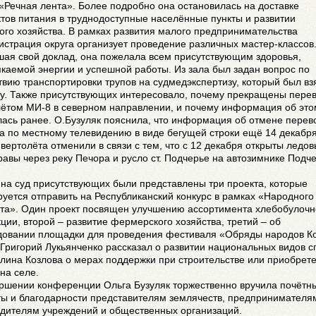
«Речная лента». Более подробно она остановилась на доставке
тов питания в труднодоступные населённые пункты и развитии
ого хозяйства. В рамках развития малого предпринимательства
страция округа организует проведение различных мастер-классов
шая свой доклад, она пожелала всем присутствующим здоровья,
каемой энергии и успешной работы. Из зала был задан вопрос по
твию транспортировки трупов на судмедэкспертизу, который был вз
ку. Также присутствующих интересовало, почему прекращены перев
лётом МИ-8 в северном направлении, и почему информация об это
ась ранее. О.Бузуляк пояснила, что информация об отмене перев
 по местному телевидению в виде бегущей строки ещё 14 декабря
вертолёта отменили в связи с тем, что с 12 декабря открыты ледо
авы через реку Печора и русло ст. Подчерье на автозимнике Подч
на суд присутствующих были представлены три проекта, которые
уется отправить на Республиканский конкурс в рамках «Народного
та». Один проект посвящен улучшению ассортимента хлебобулочн
ции, второй – развитие фермерского хозяйства, третий – об
довании площадки для проведения фестиваля «Обряды народов К
Григорий Лукьянченко рассказал о развитии национальных видов с
лина Козлова о мерах поддержки при строительстве или приобрет
на селе.
ершении конференции Ольга Бузуляк торжественно вручила почётн
ты и благодарности представителям землячеств, предпринимателя
одителям учреждений и общественных организаций.