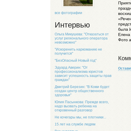
Приятн
праздн
все фотографии
восхи
«Речен
Интервью
предс
была 
Елена
Ольга Микушева: "Отказаться от
услуг регионального оператора
Фото 
невозможно"
"Искоренить наркоманию не
получится"
Комм
"БезОпасный Новый год"
Эдуард Аверин: "От
Остави
профессионализма юристов
зависит успешность защиты прав
граждан"
Дмитрий Березин: "В Коми будет
создан центр общественного
здоровья"
Юлия Пасынкова: Прежде всего,
надо вызвать ребенка на
откровенный разговор
Не кочегары мы, не плотники...
15 лет на службе людям