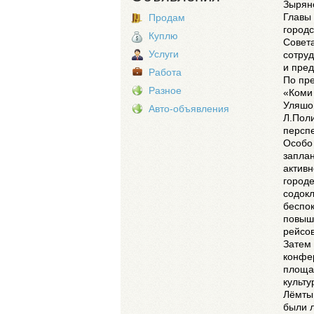
Зырян
Главы 
Продам
городс
Куплю
Совета
Услуги
сотру
и пре
Работа
По пр
Разное
«Коми 
Уляшо
Авто-объявления
Л.Поли
перспе
Особо 
заплан
активн
городе
содокл
беспок
повыше
рейсов
Затем 
конфер
площа
культу
Лёмты 
были 