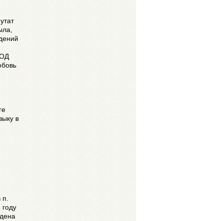
утат
ыла,
дений
МОД
юбовь
.
ге
зыку в
 п.
 году
едена