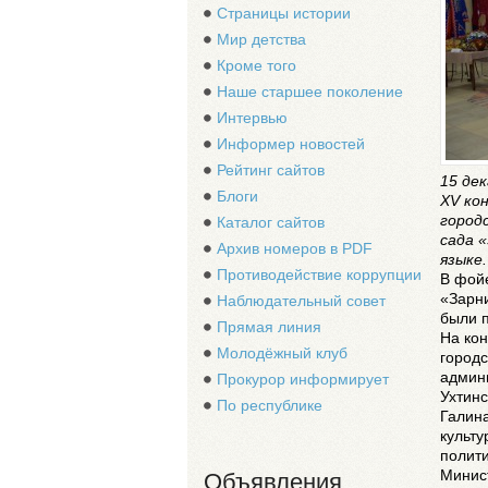
Страницы истории
Мир детства
Кроме того
Наше старшее поколение
Интервью
Информер новостей
Рейтинг сайтов
15 де
Блоги
XV ко
город
Каталог сайтов
сада 
Архив номеров в PDF
языке.
Противодействие коррупции
В фойе
«Зарни
Наблюдательный совет
были 
Прямая линия
На ко
Молодёжный клуб
городс
админ
Прокурор информирует
Ухтинс
По республике
Галина
культ
полити
Минист
Объявления