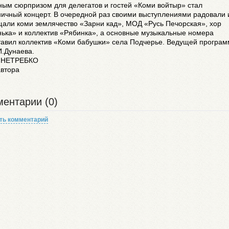
ым сюрпризом для делегатов и гостей «Коми войтыр» стал
ичный концерт. В очередной раз своими выступлениями радовали 
щали коми землячество «Зарни кад», МОД «Русь Печорская», хор
ька» и коллектив «Рябинка», а основные музыкальные номера
тавил коллектив «Коми бабушки» села Подчерье. Ведущей програ
И.Дунаева.
 НЕТРЕБКО
автора
ентарии (0)
ть комментарий