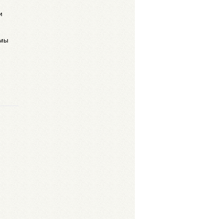
и
ммы