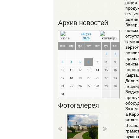
акция 
продук
сельск
админи
Архив новостей
Завер
неисся
август
отсутс
2026
замет
пон
втр
срд
чет
пят
суб
вск
верто
появил
1
2
прошла
3
4
5
6
7
8
9
рейсы 
перепр
10
11
12
13
14
15
16
Кырта.
17
18
19
20
21
22
23
Далее 
планир
24
25
26
27
28
29
30
бюдже
31
продук
обору
Фотогалерея
Затем 
а Каро
жилья 
В зав
грамо
руков