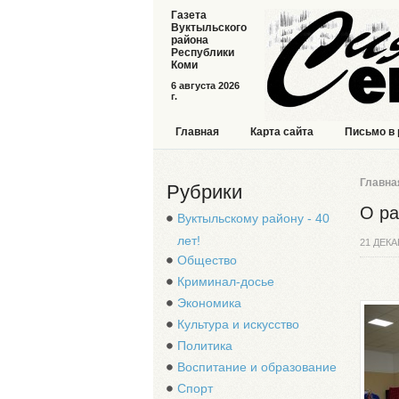
Газета
Вуктыльского
района
Республики
Коми
6 августа 2026
г.
Главная
Карта сайта
Письмо в
Главна
Рубрики
О ра
Вуктыльскому району - 40
лет!
21 ДЕКА
Общество
Криминал-досье
Экономика
Культура и искусство
Политика
Воспитание и образование
Спорт