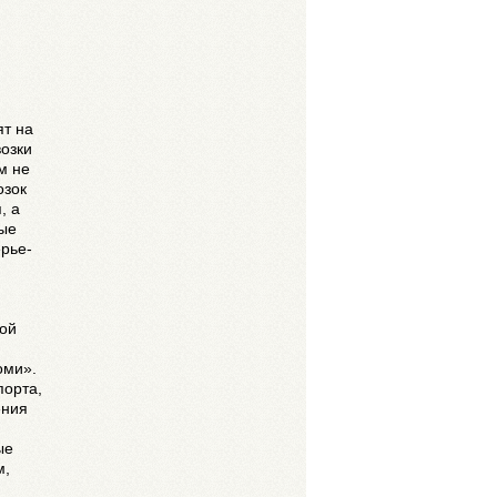
.
ят на
озки
м не
озок
, а
вые
ерье-
ой
оми».
порта,
ения
ые
м,