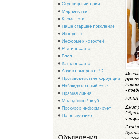
Страницы истории
Мир детства
Кроме того
Наше старшее поколение
Интервью
Информер новостей
Рейтинг сайтов
Блоги
Каталог сайтов
Архив номеров в PDF
15 ян
Противодействие коррупции
руков
Напом
Наблюдательный совет
- пре
Прямая линия
НАША 
Молодёжный клуб
Дмитр
Прокурор информирует
Образ
По республике
специ
Свой 
Вукты
Объявления
С 199