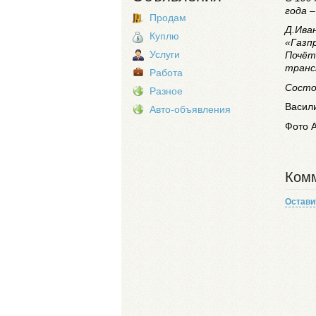
года 
Продам
Д.Ива
Куплю
«Газп
Услуги
Почёт
транс
Работа
Состо
Разное
Васил
Авто-объявления
Фото 
Комм
Остави