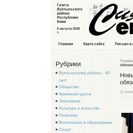
Газета
Вуктыльского
района
Республики
Коми
6 августа 2026
г.
Главная
Карта сайта
Письмо в
Главна
Рубрики
обязан
Вуктыльскому району - 40
Новы
лет!
обяз
Общество
22 ЯНВА
Криминал-досье
Экономика
Культура и искусство
Политика
Воспитание и образование
Спорт