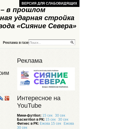
ВЕРСИЯ ДЛЯ СЛАБОВИДЯЩИХ
– в прошлом
ная ударная стройка
вода «Сияние Севера»
Реклама в газете
Реклама на сайте
Реклама
воим
Интересное на
YouTube
Мини-футбол:
15 сек
30 сек
Баскетбол в РК:
15 сек
30 сек
Фитнес в РК:
Ежова 15 сек
Ежова
30 сек