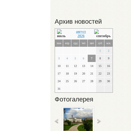
Архив новостей
август
2026
пон
втр
срд
чет
пят
суб
вск
1
2
3
4
5
6
7
8
9
10
11
12
13
14
15
16
17
18
19
20
21
22
23
24
25
26
27
28
29
30
31
Фотогалерея