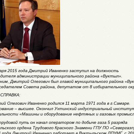
варя 2015 года Дмитрий Иваненко заступил на должность
одителя администрации муниципального района «Вуктыл».
ним, Дмитрий Олегович был главой муниципального района «Ву
дседателем Совета района, депутатом от 8 избирательного окр
СПРАВКА:
ий Олегович Иваненко родился 11 марта 1971 года в г.Самаре.
ование – высшее. Окончил Ухтинский индустриальный институ
альности «Машины и оборудование нефтяных и газовых промысл
трудовой путь он начал оператором по добыче газа 5 разряда
льского ордена Трудового Красного Знамени ГПУ ПО «Севергазп
4 года Дмитрий Иваненко работает в Вуктыльском ЛПУМГ, с 20