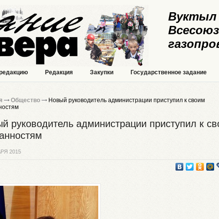
Вуктыл 
Всесоюз
газопро
 редакцию
Редакция
Закупки
Государственное задание
я
Общество
Новый руководитель администрации приступил к своим
ностям
й руководитель администрации приступил к с
анностям
РЯ 2015