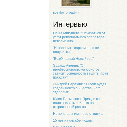
все фотографии
Интервью
Ольга Микушева: "Отказаться от
услуг регионального оператора
невозможно"
"Искоренить наркоманию не
получится"
"БезОпасный Новый год"
Эдуард Аверин: "От
профессионализма юристов
зависит успешность защиты прав
граждан"
Дмитрий Березин: "В Коми будет
создан центр общественного
здоровья"
Юлия Пасынкова: Прежде всего,
надо вызвать ребенка на
откровенный разговор
Не кочегары мы, не плотники...
15 лет на службе людям