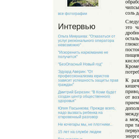
обраб
чипсы
соль д
все фотографии
Следу
Интервью
это ч
дробн
Ольга Микушева: "Отказаться от
остал
услуг регионального оператора
глюко
невозможно"
пост
"Искоренить наркоманию не
пищев
получится"
кисло
"БезОпасный Новый год"
Кроме 
потре
Эдуард Аверин: "От
профессионализма юристов
К раз
зависит успешность защиты прав
граждан"
кише
приво
Дмитрий Березин: "В Коми будет
создан центр общественного
от во
здоровья"
прие
допол
Юлия Пасынкова: Прежде всего,
надо вызвать ребенка на
между
откровенный разговор
а меж
Не кочегары мы, не плотники...
при т
перву
15 лет на службе людям
энерг