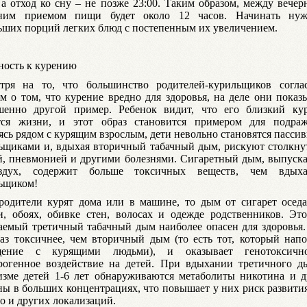
, а отход ко сну – не позже 23:00. Таким образом, между вече
нним приемом пищи будет около 12 часов. Начинать ну
ьших порций легких блюд с постепенным их увеличением.
ность к курению
тря на то, что большинство родителей-курильщиков согла
ом о том, что курение вредно для здоровья, на деле они пока
шенно другой пример. Ребенок видит, что его близкий ку
тся жизни, и этот образ становится примером для подраж
ясь рядом с курящим взрослым, дети невольно становятся пасс
ьщиками и, вдыхая вторичный табачный дым, рискуют столкнут
й, пневмонией и другими болезнями. Сигаретный дым, выпуск
здух, содержит больше токсичных веществ, чем вдых
ьщиком!
родители курят дома или в машине, то дым от сигарет оседа
и, обоях, обивке стен, волосах и одежде родственников. Это
аемый третичный табачный дым наиболее опасен для здоровья.
раз токсичнее, чем вторичный дым (то есть тот, который напо
щение с курящими людьми), и оказывает генотоксич
рогенное воздействие на детей. При вдыхании третичного д
изме детей 1-6 лет обнаруживаются метаболиты никотина и д
ны в больших концентрациях, что повышает у них риск развити
го и других локализаций.