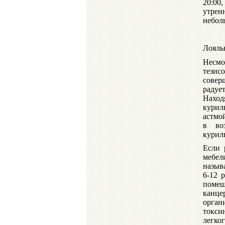
20:00
утре
небол
Лояль
Несмо
тезис
совер
радуе
Наход
курил
астмо
в во
курил
Если 
мебел
назыв
6-12 
поме
канце
орган
токси
легко