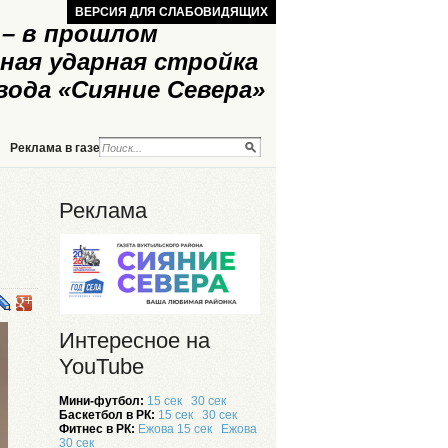
ВЕРСИЯ ДЛЯ СЛАБОВИДЯЩИХ
– в прошлом
ная ударная стройка
вода «Сияние Севера»
Реклама в газете
Реклама на сайте
Реклама
Интересное на
YouTube
Мини-футбол:
15 сек
30 сек
Баскетбол в РК:
15 сек
30 сек
Фитнес в РК:
Ежова 15 сек
Ежова
30 сек