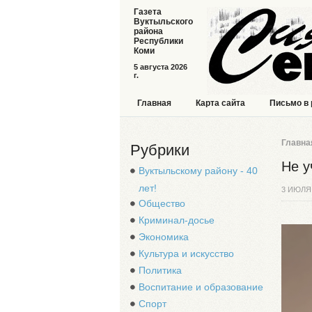
Газета
Вуктыльского
района
Республики
Коми
5 августа 2026
г.
Главная
Карта сайта
Письмо в
Главна
Рубрики
Не у
Вуктыльскому району - 40
лет!
3 ИЮЛЯ
Общество
Криминал-досье
Экономика
Культура и искусство
Политика
Воспитание и образование
Спорт