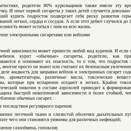
атистике, родители 80% курильщиков также имели эту вр
чку. И опыт первой сигареты у таких детей случается довольно
ший курить подросток подвергает себя риску развития серь
ваний легких, сердца и сосудов. А если этот дебют случился до 1
исимость может остаться с ним на всю жизнь.
ение электронными сигаретами или вейпами
ачной зависимости может привести любой вид курения. И если 
ребенок курит «обычные» сигареты, родители, как пра
ываются и понимают их опасность, то о том, что подросток 
, многие просто не знают или считают их безопасным увлечени
 деле жидкость для заправки вейпов и электронных сигарет со
ин, ароматизаторы, различные масла, токсические вещес
лы, которые при испарении оседают в легких. Крайне токс
тический никотин в составе аэрозолей приводит к формирова
ьщика быстрой никотиновой зависимости и более стойкой, че
еблении обычных сигарет.
е последствия регулярного парения:
ушение легочной ткани и слизистой оболочки дыхательных пут
ьтате чего они становятся уязвимы для различных инфекций;
шение газообмена, гипоксия;