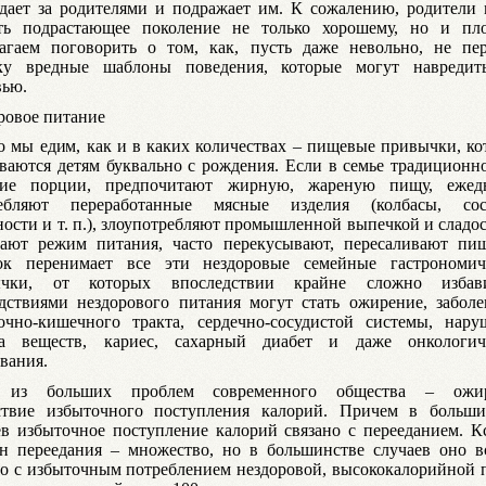
дает за родителями и подражает им. К сожалению, родители 
ть подрастающее поколение не только хорошему, но и пло
агаем поговорить о том, как, пусть даже невольно, не пер
ку вредные шаблоны поведения, которые могут навредит
вью.
ровое питание
то мы едим, как и в каких количествах – пищевые привычки, к
ваются детям буквально с рождения. Если в семье традиционно
шие порции, предпочитают жирную, жареную пищу, ежед
ребляют переработанные мясные изделия (колбасы, сос
ности и т. п.), злоупотребляют промышленной выпечкой и сладо
ают режим питания, часто перекусывают, пересаливают пищ
ок перенимает все эти нездоровые семейные гастрономич
ычки, от которых впоследствии крайне сложно избави
дствиями нездорового питания могут стать ожирение, заболе
очно-кишечного тракта, сердечно-сосудистой системы, нару
а веществ, кариес, сахарный диабет и даже онкологич
вания.
 из больших проблем современного общества – ожи
ствие избыточного поступления калорий. Причем в больши
ев избыточное поступление калорий связано с перееданием. Кс
н переедания – множество, но в большинстве случаев оно в
но с избыточным потреблением нездоровой, высококалорийной 