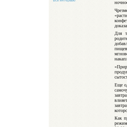
Все интервью
ночно
Чрезм
«раст
конфе
доказа
Для т
родит
добав
пищев
мгнов
накап
«При
проду
сытос
Еще о
самоч
завтр
влияе
завтр
котор
Как п
режим