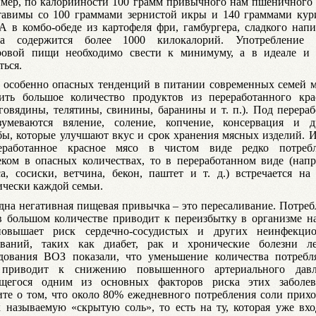
мер, по калорийности 100 грамм привычного нам пшеничного 
тавимы со 100 граммами зернистой икры и 140 граммами кур
 А в комбо-обеде из картофеля фри, гамбургера, сладкого нап
та содержится более 1000 килокалорий. Употребление 
ровой пищи необходимо свести к минимуму, а в идеале и 
ться.
 особенно опасных тенденций в питании современных семей 
ить большое количество продуктов из переработанного кра
(говядины, телятины, свинины, баранины и т. п.). Под перера
зумеваются вяление, соление, копчение, консервация и д
бы, которые улучшают вкус и срок хранения мясных изделий. И
еработанное красное мясо в чистом виде редко потребл
еком в опасных количествах, то в переработанном виде (напр
са, сосиски, ветчина, бекон, паштет и т. д.) встречается на
ически каждой семьи.
дна негативная пищевая привычка – это пересаливание. Потреб
в большом количестве приводит к переизбытку в организме на
овышает риск сердечно-сосудистых и других неинфекци
еваний, таких как диабет, рак и хронические болезни ле
дования ВОЗ показали, что уменьшение количества потребл
 приводит к снижению повышенного артериального давл
щегося одним из основных факторов риска этих заболев
те о том, что около 80% ежедневного потребления соли прихо
к называемую «скрытую соль», то есть на ту, которая уже вхо