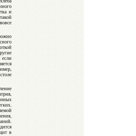
хлеба
иного
итка и
такой
вовсе
можно
сного
боткой
ругие
 если
яется
имер,
 столе
ление
трия,
онных
гких.
яемой
ения,
аний.
дится
дит в