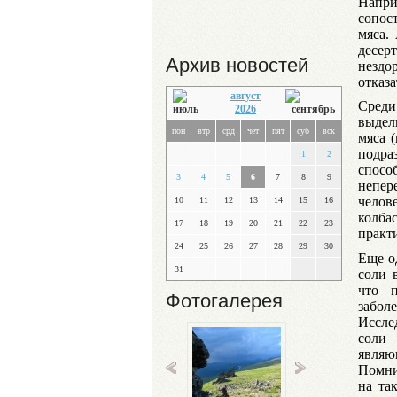
Напри
сопос
мяса.
десер
Архив новостей
нездо
отказа
август
Среди
2026
выдел
пон
втр
срд
чет
пят
суб
вск
мяса 
подра
1
2
спосо
3
4
5
6
7
8
9
непер
челов
10
11
12
13
14
15
16
колба
17
18
19
20
21
22
23
практ
24
25
26
27
28
29
30
Еще о
31
соли 
что п
Фотогалерея
забол
Иссле
соли
являю
Помни
на та