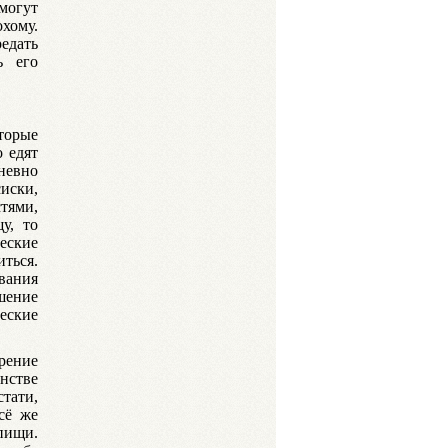
могут
хому.
едать
ь его
оторые
 едят
невно
иски,
стями,
у, то
еские
ться.
вания
шение
еские
рение
нстве
тати,
сё же
пищи.