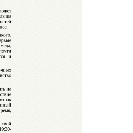
может
малыша
достей
иес.
кого,
ервые
 меда,
почти
тся и
очных
вство
ять на
ствие
втрак
енный
время,
 свой
9:30-