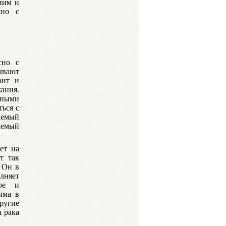
рним и
жно с
сно с
зывают
рит и
ания.
ивными
ься с
аемый
аемый
ет на
т так
 Он в
лняет
ное и
ыма в
ругие
я рака