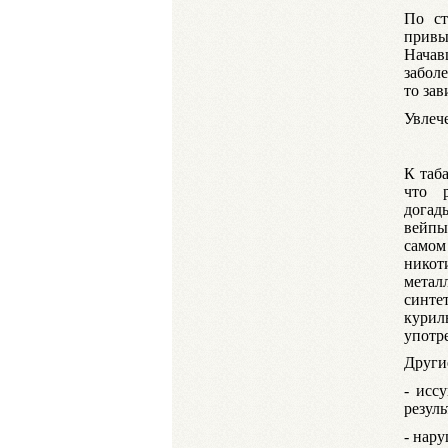
По ст
привы
Начав
заболе
то зав
Увлеч
К таб
что 
догад
вейпы
самом
никот
метал
синте
курил
употр
Други
- исс
резул
- нару