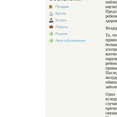
наблю
научи
Продам
Предл
Куплю
ребен
Услуги
здоро
Работа
Нездо
Разное
То, ч
приви
Авто-объявления
боль
упот
копче
наруш
ребен
прив
После
желуд
обмен
заболе
Одна
вслед
случа
причи
связа