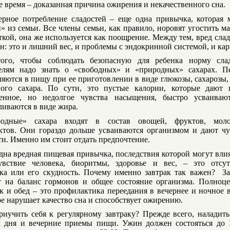
е время – доказанная причина ожирения и некачественного сна.
ерное потребление сладостей – еще одна привычка, которая 
и» из семьи. Все члены семьи, как правило, норовят угостить 
ткой, она же используется как поощрение. Между тем, вред сла
н: это и лишний вес, и проблемы с эндокринной системой, и кар
ого, чтобы соблюдать безопасную для ребенка норму слад
елям надо знать о «свободных» и «природных» сахарах. П
ляются в пищу при ее приготовлении в виде глюкозы, сахарозы,
ого сахара. По сути, это пустые калории, которые дают 
енное, но недолгое чувства насыщения, быстро усваиваю
ливаются в виде жира.
родные» сахара входят в состав овощей, фруктов, мол
ктов. Они гораздо дольше усваиваются организмом и дают чу
ти. Именно им стоит отдать предпочтение.
дна вредная пищевая привычка, последствия которой могут вли
увствие человека, биоритмы, здоровье и вес, – это отсут
ака или его скудность. Почему именно завтрак так важен? За
т на баланс гормонов и общее состояние организма. Полноц
ак и обед – это профилактика переедания в вечернее и ночное 
ое нарушает качество сна и способствует ожирению.
риучить себя к регулярному завтраку? Прежде всего, наладить
 дня и вечерние приемы пищи. Ужин должен состояться до 1