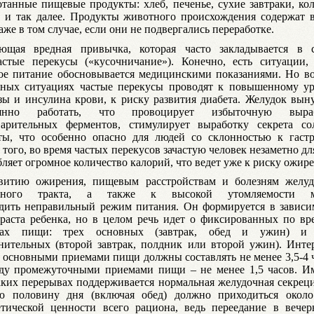
отанные пищевые продукты: хлеб, печенье, сухие завтраки, ко
 и так далее. Продукты животного происхождения содержат в
аже в том случае, если они не подвергались переработке.
ющая вредная привычка, которая часто закладывается в с
астые перекусы («кусочничание»). Конечно, есть ситуации, 
ое питание обосновывается медицинскими показаниями. Но во
ьных ситуациях частые перекусы проводят к повышенному у
зы и инсулина крови, к риску развития диабета. Желудок вын
оянно работать, что провоцирует избыточную выра
арительных ферментов, стимулирует выработку секрета со
ты, что особенно опасно для людей со склонностью к гастр
того, во время частых перекусов зачастую человек незаметно дл
бляет огромное количество калорий, что ведет уже к риску ожире
витию ожирения, пищевым расстройствам и болезням желуд
чного тракта, а также к высокой утомляемости м
дить неправильный режим питания. Он формируется в зависи
зраста ребенка, но в целом речь идет о фиксированных по вр
мах пищи: трех основных (завтрак, обед и ужин) и
нительных (второй завтрак, полдник или второй ужин). Инте
 основными приемами пищи должны составлять не менее 3,5-4 ч
ду промежуточными приемами пищи – не менее 1,5 часов. И
аких перерывах поддерживается нормальная желудочная секреци
ю половину дня (включая обед) должно приходиться окол
етической ценности всего рациона, ведь переедание в вечер