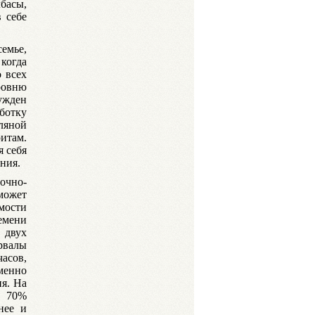
лбасы,
 себе
емье,
когда
 всех
ровню
ужден
ботку
ляной
итам.
я себя
ния.
очно-
ожет
мости
емени
 двух
рвалы
асов,
менно
я. На
о 70%
нее и