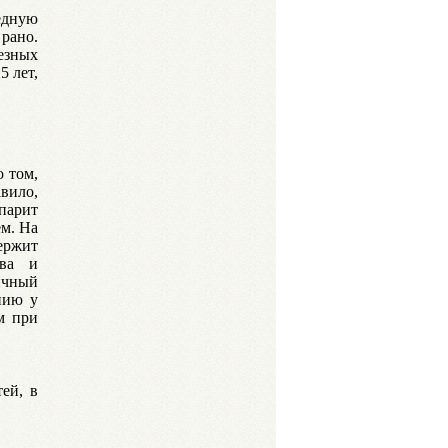
едную
 рано.
езных
5 лет,
о том,
вило,
парит
ем. На
держит
тва и
ичный
нию у
м при
ей, в