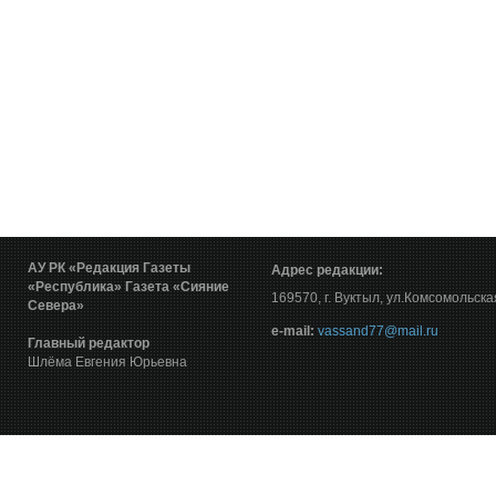
АУ РК «Редакция Газеты
Адрес редакции:
«Республика»
Газета «Сияние
169570, г. Вуктыл, ул.Комсомольска
Севера»
е-mail:
vassand77@mail.ru
Главный редактор
Шлёма Евгения Юрьевна