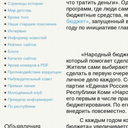
что тратить деньги».
Од
Страницы истории
программ, где люди сам
Мир детства
бюджетные средства, я
Кроме того
бюджет»
, запущенный 
Наше старшее поколение
году по инициативе гл
Интервью
Информер новостей
Рейтинг сайтов
Блоги
«Народный бюджет
Каталог сайтов
который помогает сдела
Архив номеров в PDF
Жители сами выбирают 
Противодействие коррупции
сделать в первую очере
Наблюдательный совет
личное дело каждого. С
партии «Единая Росси
Прямая линия
Республики Коми «Наро
Молодёжный клуб
его первым в числе пра
Прокурор информирует
бюджетирования. По ег
По республике
внедрить повсеместно.
С каждым годом к
Объявления
бюджета» увеличиваетс