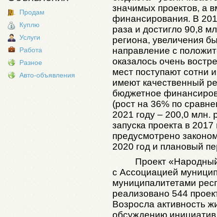
значимых проектов, а в
Продам
финансирования. В 2019
Куплю
раза и достигло 90,8 мл
Услуги
региона, увеличения бы
направление с положи
Работа
оказалось очень востр
Разное
мест поступают сотни и
Авто-объявления
имеют качественный рез
бюджетное финансирова
(рост на 36% по сравне
2021 году – 200,0 млн. 
запуска проекта в 2017
предусмотрено законом
2020 год и плановый пе
Проект «Народный
с Ассоциацией муници
муниципалитетами респу
реализовано 544 проекта
Возросла активность ж
обсуждению инициатив,