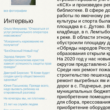
«КСК» и произведен ре
библиотеке. В сфере д
все фотографии
работы по ямочному ре
Интервью
культуры и спорта был
площадка в с. Дутово. 
Ольга Микушева: "Отказаться от
кладбище, в п. Лемтыб
услуг регионального оператора
невозможно"
к реке. В области этнок
"Искоренить наркоманию не
обустроили площадку д
получится"
«Обряды народов Респ
"БезОпасный Новый год"
образования открыли к
Эдуард Аверин: "От
На 2020 год у нас новы
профессионализма юристов
округом представлено 
зависит успешность защиты прав
граждан"
Среди них ремонт пожар
Дмитрий Березин: "В Коми будет
строительство пешеход
создан центр общественного
ремонт выгребных ям и 
здоровья"
дорог в с. Подчерье, р
Юлия Пасынкова: Прежде всего,
надо вызвать ребенка на
муниципальных бюджет
откровенный разговор
приобретение помещен
Не кочегары мы, не плотники...
для сбора, прессования
15 лет на службе людям
приобретение оборудов