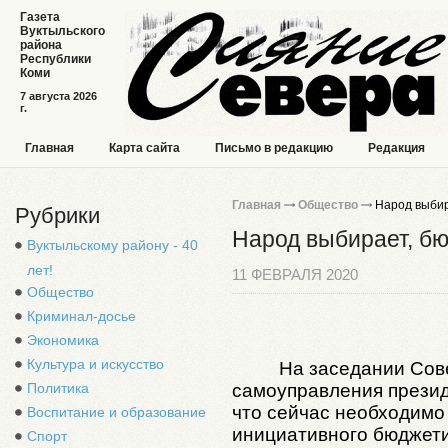
Газета
Вуктыльского
района
Республики
Коми
7 августа 2026
г.
Главная
Карта сайта
Письмо в редакцию
Редакция
Главная
Общество
Народ выбир
Рубрики
Народ выбирает, б
Вуктыльскому району - 40
лет!
11 ФЕВРАЛЯ 2020
Общество
Криминал-досье
Экономика
Культура и искусство
На заседании Сов
Политика
самоуправления презид
что сейчас необходимо
Воспитание и образование
инициативного бюджети
Спорт