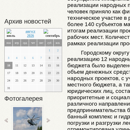
реализации народных п
человек приняло как фи
техническое участие в 
Архив новостей
более 140 субъектов ма
итогам реализации прое
август
2026
рабочих мест. Количес
рамках реализации прое
пон
втр
срд
чет
пят
суб
вск
1
2
Городскому округу
реализацию 12 народны
3
4
5
6
7
8
9
бюджета было выделено
10
11
12
13
14
15
16
объем денежных средс
17
18
19
20
21
22
23
народных проектов, с у
24
25
26
27
28
29
30
местного бюджета, а та
31
юридических лиц, соста
приоритетные и социал
Фотогалерея
различного направления
предпринимательства 
банный комплекс и гид
погрузки и разгрузки л
отремонтирована улич