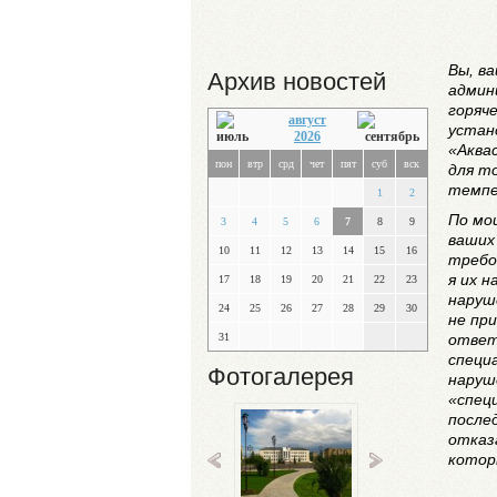
Вы, в
Архив новостей
админ
горяч
август
устан
2026
«Аква
пон
втр
срд
чет
пят
суб
вск
для т
темпе
1
2
По мо
3
4
5
6
7
8
9
ваших
10
11
12
13
14
15
16
требо
я их 
17
18
19
20
21
22
23
наруш
24
25
26
27
28
29
30
не пр
31
ответ
специ
Фотогалерея
наруш
«спец
после
отказ
котор