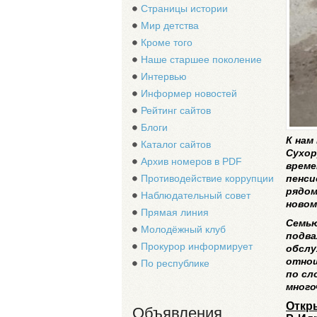
Страницы истории
Мир детства
Кроме того
Наше старшее поколение
Интервью
Информер новостей
Рейтинг сайтов
Блоги
К нам
Каталог сайтов
Сухор
Архив номеров в PDF
време
пенси
Противодействие коррупции
рядом
Наблюдательный совет
новом
Прямая линия
Семью
Молодёжный клуб
подва
Прокурор информирует
обслу
отнош
По республике
по сл
много
Откр
Объявления