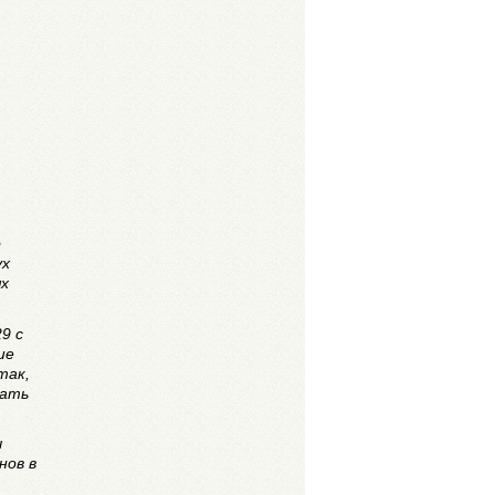
о
ух
ях
9 с
ше
так,
кать
ы
нов в