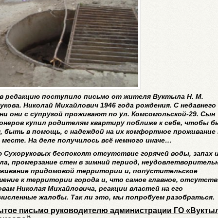
 в редакцию поступило письмо от жителя Вуктыла Н. М.
укова. Николай Михайлович 1946 года рождения. С недавнего
ни они с супругой проживают по ул. Комсомольской-29. Сын
онеров купил родителям квартиру поближе к себе, чтобы 
, быть в помощь, с надеждой на их комфортное проживание 
 месте. На деле получилось всё немного иначе…
 Сухоруковых беспокоят отсутствие горячей воды, запах 
ла, промерзание стен в зимний период, неудовлетворитель
живание придомовой территории и, попустительское
ение к территории города и, что самое главное, отсутств
овам Николая Михайловича, реакции властей на его
численные жалобы. Так ли это, мы попробуем разобраться.
ытое письмо руководителю администрации ГО «Вуктыл