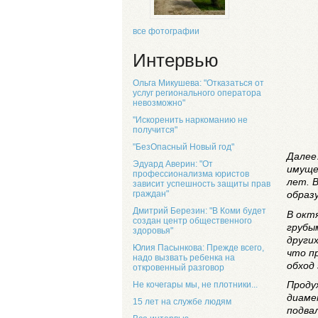
все фотографии
Интервью
Ольга Микушева: "Отказаться от
услуг регионального оператора
невозможно"
"Искоренить наркоманию не
получится"
"БезОпасный Новый год"
Далее
Эдуард Аверин: "От
имуще
профессионализма юристов
лет. 
зависит успешность защиты прав
образ
граждан"
Дмитрий Березин: "В Коми будет
В окт
создан центр общественного
грубы
здоровья"
други
Юлия Пасынкова: Прежде всего,
что п
надо вызвать ребенка на
обход 
откровенный разговор
Проду
Не кочегары мы, не плотники...
диаме
15 лет на службе людям
подва