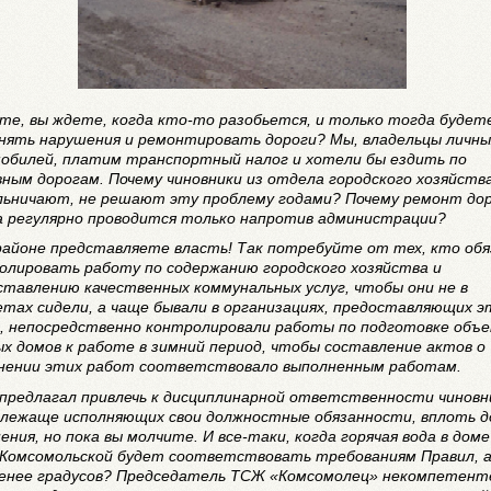
те, вы ждете, когда кто-то разобьется, и только тогда будет
нять нарушения и ремонтировать дороги? Мы, владельцы личны
обилей, платим транспортный налог и хотели бы ездить по
вным дорогам. Почему чиновники из отдела городского хозяйств
льничают, не решают эту проблему годами? Почему ремонт до
а регулярно проводится только напротив администрации?
районе представляете власть! Так потребуйте от тех, кто обя
олировать работу по содержанию городского хозяйства и
ставлению качественных коммунальных услуг, чтобы они не в
етах сидели, а чаще бывали в организациях, предоставляющих э
и, непосредственно контролировали работы по подготовке объ
ых домов к работе в зимний период, чтобы составление актов о
нении этих работ соответствовало выполненным работам.
 предлагал привлечь к дисциплинарной ответственности чиновн
длежаще исполняющих свои должностные обязанности, вплоть д
ения, но пока вы молчите. И все-таки, когда горячая вода в дом
. Комсомольской будет соответствовать требованиям Правил, а
менее градусов? Председатель ТСЖ «Комсомолец» некомпетент