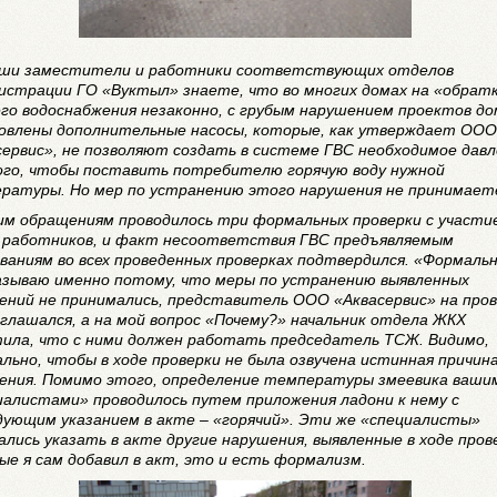
аши заместители и работники соответствующих отделов
истрации ГО «Вуктыл» знаете, что во многих домах на «обрат
его водоснабжения незаконно, с грубым нарушением проектов до
овлены дополнительные насосы, которые, как утверждает ООО
сервис», не позволяют создать в системе ГВС необходимое дав
ого, чтобы поставить потребителю горячую воду нужной
ратуры. Но мер по устранению этого нарушения не принимает
им обращениям проводилось три формальных проверки с участи
 работников, и факт несоответствия ГВС предъявляемым
ваниям во всех проведенных проверках подтвердился. «Формаль
называю именно потому, что меры по устранению выявленных
ений не принимались, представитель ООО «Аквасервис» на про
иглашался, а на мой вопрос «Почему?» начальник отдела ЖКХ
ила, что с ними должен работать председатель ТСЖ. Видимо,
ально, чтобы в ходе проверки не была озвучена истинная причин
ения. Помимо этого, определение температуры змеевика ваши
иалистами» проводилось путем приложения ладони к нему с
дующим указанием в акте – «горячий». Эти же «специалисты»
ались указать в акте другие нарушения, выявленные в ходе пров
ые я сам добавил в акт, это и есть формализм.