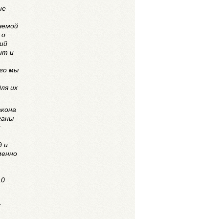
не
яемой
 о
ний
ит и
ого мы
ля их
акона
ганы
и
д и
менно
10
.