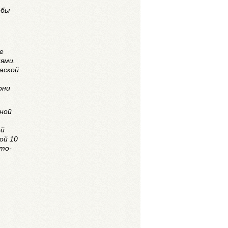
обы
е
иями.
аской
они
иной
ой
ой 10
что-