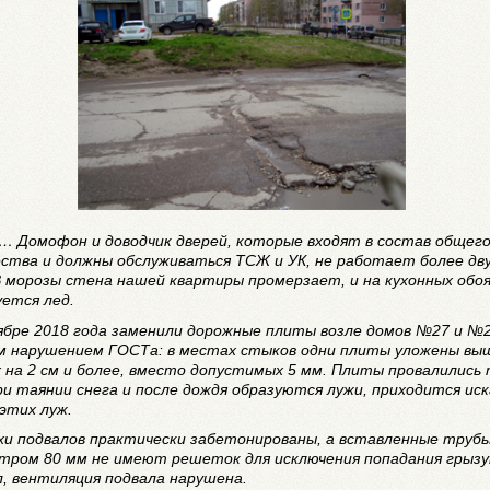
… Домофон и доводчик дверей, которые входят в состав общег
ства и должны обслуживаться ТСЖ и УК, не работает более дв
В морозы стена нашей квартиры промерзает, и на кухонных обо
уется лед.
ябре 2018 года заменили дорожные плиты возле домов №27 и №2
м нарушением ГОСТа: в местах стыков одни плиты уложены вы
х на 2 см и более, вместо допустимых 5 мм. Плиты провалились 
ри таянии снега и после дождя образуются лужи, приходится ис
этих луж.
хи подвалов практически забетонированы, а вставленные труб
тром 80 мм не имеют решеток для исключения попадания грызу
л, вентиляция подвала нарушена.