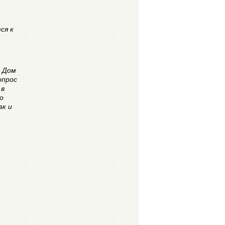
ся к
. Дом
опрос
 в
о
ак и