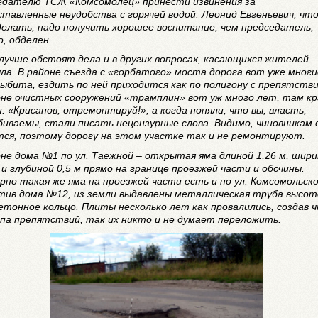
едателю ТСЖ «Комсомолец» принести извинения за
ставленные неудобства с горячей водой. Леонид Евгеньевич, чт
делать, надо получить хорошее воспитание, чем председатель,
, обделен.
 лучше обстоят дела и в других вопросах, касающихся жителей
ла. В районе съезда с «горбатого» моста дорога вот уже многи
выбита, ездить по ней приходится как по полигону с препятств
оне очистных сооружений «трамплин» вот уж много лет, там кр
: «Крисанов, отремонтируй!», а когда поняли, что вы, власть,
биваемы, стали писать нецензурные слова. Видимо, чиновникам 
тся, поэтому дорогу на этом участке так и не ремонтируют.
оне дома №1 по ул. Таежной – открытая яма длиной 1,26 м, шир
 и глубиной 0,5 м прямо на границе проезжей части и обочины.
рно такая же яма на проезжей части есть и по ул. Комсомольск
тив дома №12, из земли выдавлены металлическая труба высот
бетонное кольцо. Плиты несколько лет как провалились, создав 
па препятствий, так их никто и не думает переложить.