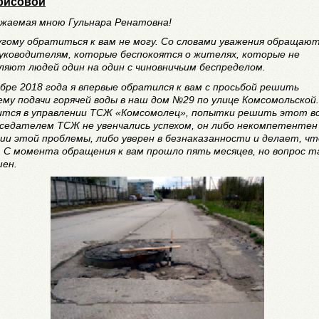
дрисовой
ажаемая мною Гульнара Ренатовна!
угому обратиться к вам не могу. Со словами уважения обращают
уководителям, которые беспокоятся о жителях, которые не
ляют людей один на один с чиновничьим беспределом.
абре 2018 года я впервые обратился к вам с просьбой решить
ему подачи горячей воды в наш дом №29 по улице Комсомольской
ится в управлении ТСЖ «Комсомолец», попытки решить этот в
дседателем ТСЖ не увенчались успехом, он либо некомпетентен
ии этой проблемы, либо уверен в безнаказанности и делает, чт
. С момента обращения к вам прошло пять месяцев, но вопрос т
шен.