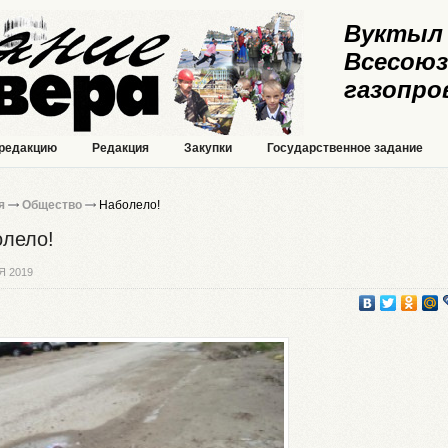
Вуктыл 
Всесоюз
газопро
 редакцию
Редакция
Закупки
Государственное задание
я
Общество
Наболело!
лело!
Я 2019