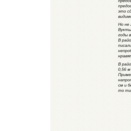
предс
предо
это с
видимо
Но не
Вукты
годы 
В рай
писали
непро
нравя
В рай
0,56 м
Приме
напро
см и 
то ти