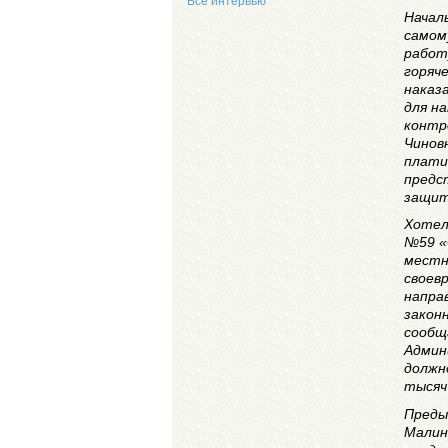
Все интервью
Начал
самом
работ
горяч
наказ
для на
контр
Чинов
плати
предс
защит
Хотел 
№59 «
местн
своев
напра
закон
сообщ
Админ
должн
тысяч
Преды
Малин