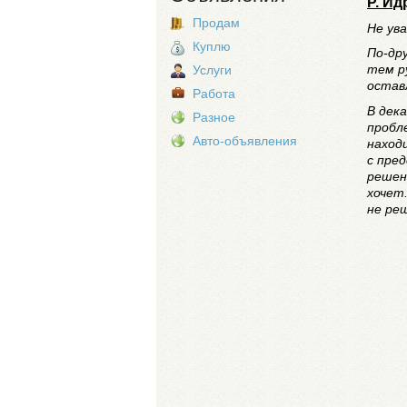
Р. И
Продам
Не ув
Куплю
По-др
тем р
Услуги
остав
Работа
В дек
Разное
пробл
Авто-объявления
наход
с пре
решен
хочет
не ре