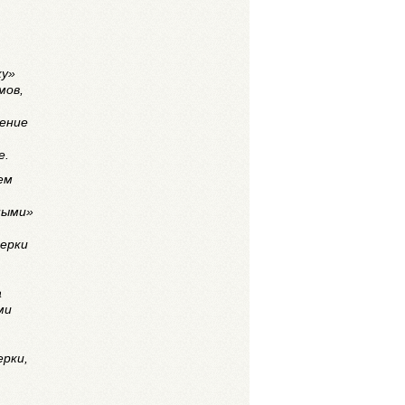
ку»
мов,
ление
е.
ем
ными»
верки
а
ми
ерки,