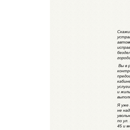
Скажи
устра
автом
испра
безде
город
Вы в 
контр
предо
кабин
услуг
и жил
выпол
Я уже
не на
увольн
по ул
45 и 