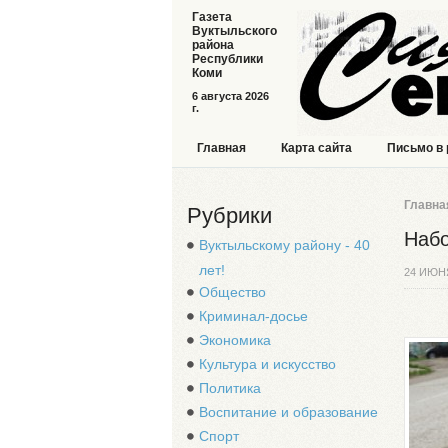
Газета
Вуктыльского
района
Республики
Коми
6 августа 2026
г.
Главная
Карта сайта
Письмо в
Главна
Рубрики
Набо
Вуктыльскому району - 40
лет!
24 ИЮН
Общество
Криминал-досье
Экономика
Культура и искусство
Политика
Воспитание и образование
Спорт