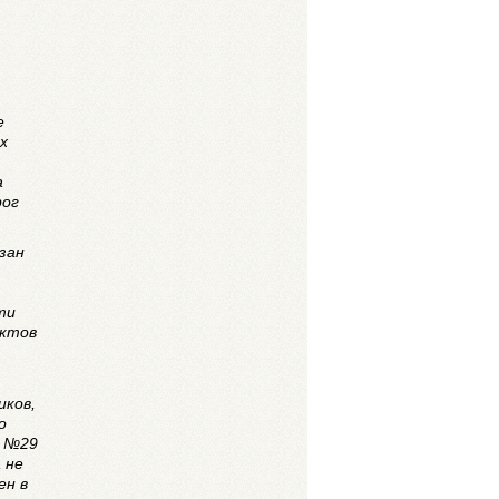
е
х
а
рог
зан
ти
ектов
иков,
о
е №29
 не
ен в