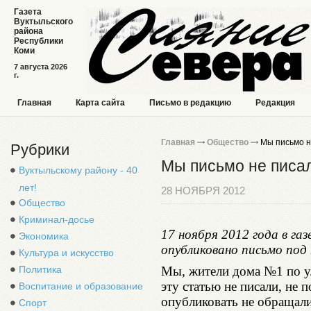
Газета
Вуктыльского
района
Республики
Коми
7 августа 2026
г.
Главная
Карта сайта
Письмо в редакцию
Редакция
Главная
Общество
Мы письмо не
Рубрики
Мы письмо не писал
Вуктыльскому району - 40
лет!
28 НОЯБРЯ 2012
Общество
Криминал-досье
17 ноября 2012 года в га
Экономика
опубликовано письмо под 
Культура и искусство
Политика
Мы, жители дома №1 по ул
эту статью не писали, не 
Воспитание и образование
опубликовать не обращали
Спорт