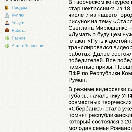
В творческом конкурсе 
Продам
старшеклассника из 18 
числе и из нашего гор
Куплю
рисунок на тему «Старо
Услуги
Светлана Мирющенко –
Работа
«Думать о будущем нуж
Разное
плакат «Путь к достойн
Авто-объявления
транслировался видеор
работах. Далее состоя
победителей. Все побе
памятные призы. Поощ
ПФР по Республики Ком
Руман.
В режиме видеосвязи 
Губарь, начальнику УП
совместных творческих
«Сбербанка» стало уже
помнят республикански
который состоялся в 20
молодая семья Романов