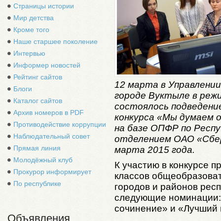
Страницы истории
Мир детства
Кроме того
Наше старшее поколение
Интервью
Информер новостей
Рейтинг сайтов
12 марта в Управлении
Блоги
городе Вуктыле в реж
Каталог сайтов
состоялось подведени
Архив номеров в PDF
конкурса «Мы думаем 
Противодействие коррупции
на базе ОПФР по Респу
Наблюдательный совет
отделением ОАО «Сберб
Прямая линия
марта 2015 года.
Молодёжный клуб
К участию в конкурсе 
Прокурор информирует
классов общеобразоват
По республике
городов и районов рес
следующие номинации:
сочинение» и «Лучший 
Объявления