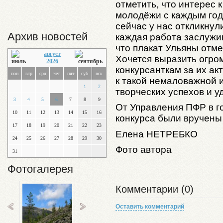
отметить, что интерес
молодёжи с каждым годо
сейчас у нас откликнул
Архив новостей
каждая работа заслужи
что плакат Ульяны отме
август
Хочется выразить огро
2026
конкурсанткам за их ак
пон
втр
срд
чет
пят
суб
вск
к такой немаловажной 
1
2
творческих успехов и у
3
4
5
6
7
8
9
От Управления ПФР в г
10
11
12
13
14
15
16
конкурса были вручены
17
18
19
20
21
22
23
Елена
НЕТРЕБКО
24
25
26
27
28
29
30
Фото автора
31
Фотогалерея
Комментарии (0)
Оставить комментарий