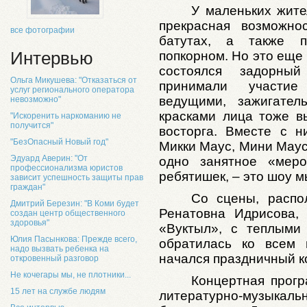
У маленьких жите
прекрасная возможно
все фотографии
батутах, а также п
Интервью
попкорном. Но это еще 
состоялся задорный
Ольга Микушева: "Отказаться от
принимали участие
услуг регионального оператора
ведущими, зажигател
невозможно"
красками лица тоже
в
"Искоренить наркоманию не
получится"
восторга
. Вместе с н
"БезОпасный Новый год"
Микки Маус, Мини Маус
Эдуард Аверин: "От
одно занятное «меро
профессионализма юристов
ребятишек, – это шоу 
зависит успешность защиты прав
граждан"
Со сцены, распо
Дмитрий Березин: "В Коми будет
Ренатовна Идрисова,
создан центр общественного
здоровья"
«Вуктыл», с теплыми
Юлия Пасынкова: Прежде всего,
обратилась ко всем 
надо вызвать ребенка на
начался праздничный к
откровенный разговор
Не кочегары мы, не плотники...
Концертная прогр
15 лет на службе людям
литературно-музык