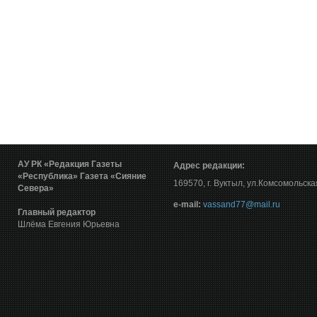
АУ РК «Редакция Газеты
Адрес редакции:
«Республика»
Газета «Сияние
169570, г. Вуктыл, ул.Комсомольска
Севера»
е-mail:
vassand77@mail.ru
Главный редактор
Шлёма Евгения Юрьевна