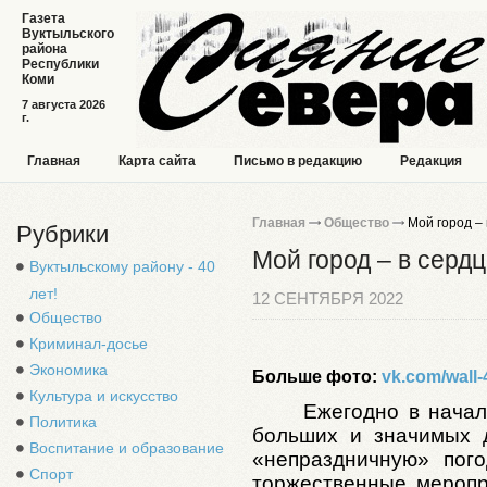
Газета
Вуктыльского
района
Республики
Коми
7 августа 2026
г.
Главная
Карта сайта
Письмо в редакцию
Редакция
Главная
Общество
Мой город – 
Рубрики
Мой город – в серд
Вуктыльскому району - 40
лет!
12 СЕНТЯБРЯ 2022
Общество
Криминал-досье
Экономика
Больше фото:
vk.com/wall
Культура и искусство
Ежегодно в начал
Политика
больших и значимых 
Воспитание и образование
«непраздничную» пог
Спорт
торжественные меропр