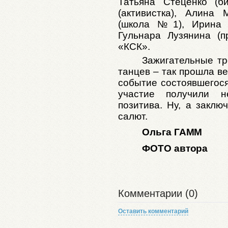
Татьяна Стеценко (б
(активистка), Алина
(школа №1), Ирина Д
Гульнара Лузянина (
«КСК».
Зажигательные тр
танцев – так прошла ве
событие состоявшегося
участие получили 
позитива. Ну, а заклю
салют.
Ольга ГАММ
ФОТО автора
Комментарии (0)
Оставить комментарий