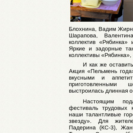
Блохнина, Вадим Жирн
Шарапова, Валентин
коллектив «Рябинка» 
Яркие и задорные та
коллективы «Рябинка»,
И как же оставит
Акция «Пельмень года
вкусными и аппети
приготовленными 
выстроилась длинная о
Настоящим под
фестиваль трудовых к
наши талантливые горо
звезду». Для жител
Падерина (КС-3), Жан