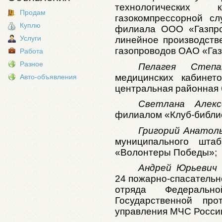
технологических
Продам
газокомпрессорной с
Куплю
филиала ООО «Газпро
Услуги
линейное производств
газопроводов ОАО «Газ
Работа
Разное
Пелагея Степа
медицинских кабинет
Авто-объявления
центральная районная 
Светлана Алекс
филиалом «Клуб-библио
Григорий Анатоль
муниципального штаб
«Волонтеры Победы»;
Андрей Юрьевич
24 пожарно-спасательн
отряда Федеральн
Государственной про
управления МЧС России