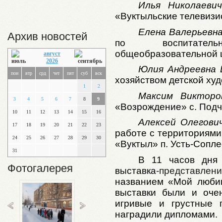
Илья Николаевич
«Вуктыльские телевизи
Елена Валерьевн
Архив новостей
по воспитател
общеобразовательной ш
август
2026
Юлия Андреевна 
пон
втр
срд
чет
пят
суб
вск
хозяйством детской худ
1
2
Максим Викторо
3
4
5
6
7
8
9
«Возрождение» с. Подч
10
11
12
13
14
15
16
Алексей Олегови
17
18
19
20
21
22
23
работе с территориями
24
25
26
27
28
29
30
«Вуктыл» п. Усть-Сопле
31
В 11 часов дня 
Фотогалерея
выставка
-представлен
названием «Мой люби
выставки были и оче
игривые и грустные 
наградили дипломами.