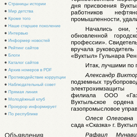
Страницы истории
дня присвоения Вукты
Мир детства
работников нефтя
промышленности, удали
Кроме того
Наше старшее поколение
Начались они, 
Интервью
обновленной городс
Информер новостей
профессии».
Свидетель
Рейтинг сайтов
вручала руководитель 
«Вуктыл» Гульнара Рен
Блоги
Каталог сайтов
Итак, лучшими по 
Архив номеров в PDF
Александр Викто
Противодействие коррупции
подземных трубопровод
Наблюдательный совет
электрохимзащиты 
Прямая линия
филиала ООО «Газ
Молодёжный клуб
Вуктыльское ордена
Прокурор информирует
газопромысловое упра
По республике
Олеся Олеговна 
сада «Сказка» г. Вуктыл
Рафаил Мунави
Объявления