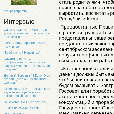
стать родителями, чтоб
приняв на себя соответ
все фотографии
вырастить, воспитать р
Республики Коми.
Интервью
Проработанные Правит
Ольга Микушева: "Отказаться от
с рабочей группой Гос
услуг регионального оператора
невозможно"
представлены главе рег
предложенный законопр
"Искоренить наркоманию не
получится"
сентябрьском заседани
"БезОпасный Новый год"
поручил профильным м
Эдуард Аверин: "От
всех этапах этой работ
профессионализма юристов
зависит успешность защиты прав
«К выполнению задачи
граждан"
Деньги должны быть вы
Дмитрий Березин: "В Коми будет
чтобы они начали посту
создан центр общественного
здоровья"
будем оказывать. Завтр
Юлия Пасынкова: Прежде всего,
Госсовет для проработк
надо вызвать ребенка на
этот законопроект дол
откровенный разговор
консультаций и прораб
Не кочегары мы, не плотники...
Государственного Сове
15 лет на службе людям
максимально серьёзно о