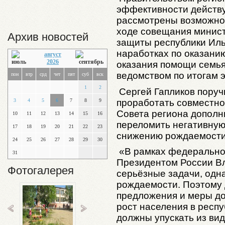
эффективности действ
рассмотрены возможнос
ходе совещания минист
Архив новостей
защиты республики Ил
наработках по оказани
август
2026
оказания помощи семья
ведомством по итогам э
пон
втр
срд
чет
пят
суб
вск
1
2
Сергей Гапликов поруч
проработать совместно
3
4
5
6
7
8
9
Совета региона дополн
10
11
12
13
14
15
16
переломить негативную
17
18
19
20
21
22
23
снижению рождаемости 
24
25
26
27
28
29
30
«В рамках федерально
31
Президентом России В
Фотогалерея
серьёзные задачи, одна
рождаемости. Поэтому 
предложения и меры до
рост населения в респу
должны упускать из вид