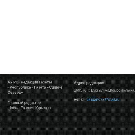
АУ РК «Редакция Газеты
Адрес редакции:
«Республика»
Газета «Сияние
169570, г. Вуктыл, ул.Комсомольска
Севера»
е-mail:
vassand77@mail.ru
Главный редактор
Шлёма Евгения Юрьевна