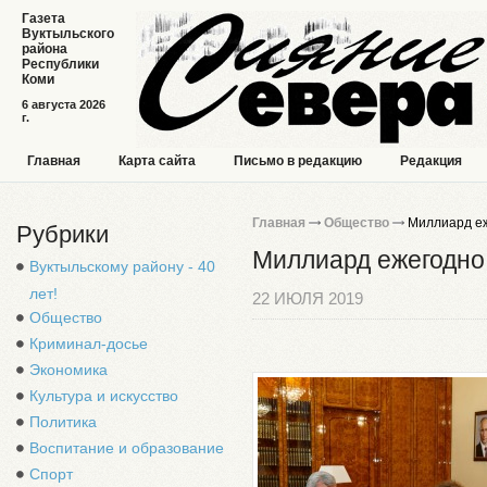
Газета
Вуктыльского
района
Республики
Коми
6 августа 2026
г.
Главная
Карта сайта
Письмо в редакцию
Редакция
Главная
Общество
Миллиард еж
Рубрики
Миллиард ежегодно
Вуктыльскому району - 40
лет!
22 ИЮЛЯ 2019
Общество
Криминал-досье
Экономика
Культура и искусство
Политика
Воспитание и образование
Спорт