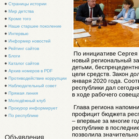
Страницы истории
Мир детства
Кроме того
Наше старшее поколение
Интервью
Информер новостей
Рейтинг сайтов
По инициативе Сергея 
Блоги
новый региональный за
Каталог сайтов
детьми, беспрецедентн
Архив номеров в PDF
цели средств. Закон до
Противодействие коррупции
января 2020 года. Соо
Наблюдательный совет
республики дал сегодня
Прямая линия
в ходе рабочего совещ
Молодёжный клуб
Глава региона напомни
Прокурор информирует
профицит бюджета респ
По республике
– впервые за многие го
республике в последни
позволила значительно
Объявления