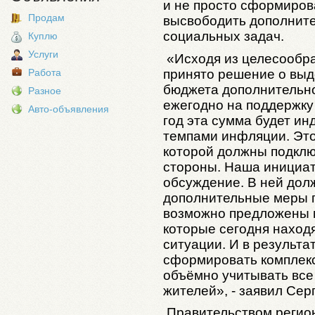
и не просто сформиров
Продам
высвободить дополнит
социальных задач.
Куплю
Услуги
«Исходя из целесообр
принято решение о выд
Работа
бюджета дополнительн
Разное
ежегодно на поддержку
Авто-объявления
год эта сумма будет ин
темпами инфляции. Это
которой должны подклю
стороны. Наша инициат
обсуждение. В ней дол
дополнительные меры п
возможно предложены 
которые сегодня наход
ситуации. И в результ
сформировать комплекс
объёмно учитывать все
жителей», - заявил Сер
Правительством регио