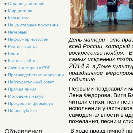
Страницы истории
Мир детства
Кроме того
Наше старшее поколение
Интервью
День матери - это пр
Информер новостей
всей России, который
Рейтинг сайтов
воскресенье ноября. 
Блоги
самых искренних поздр
Каталог сайтов
2014 г
. в Доме куль
Архив номеров в PDF
праздничное мероприя
Противодействие коррупции
событию.
Наблюдательный совет
Первыми поздравили ма
Прямая линия
Лена Фёдорова, Витя Б
Молодёжный клуб
читали стихи, пели пес
Прокурор информирует
исполнении участников
По республике
самодеятельности в а
пожелания, песни и сти
В ходе праздничной п
Объявления