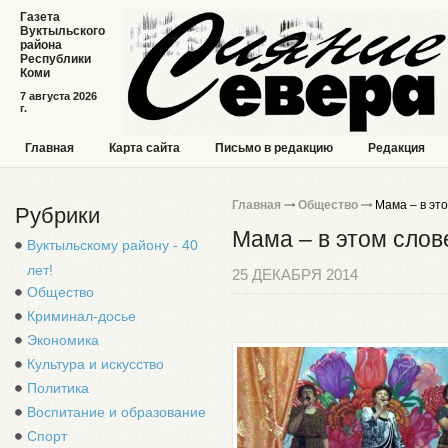
Газета
Вуктыльского
района
Республики
Коми
7 августа 2026
г.
Главная
Карта сайта
Письмо в редакцию
Редакция
Главная
Общество
Мама – в это
Рубрики
Мама – в этом слов
Вуктыльскому району - 40
лет!
25 ДЕКАБРЯ 2014
Общество
Криминал-досье
Экономика
Культура и искусство
Политика
Воспитание и образование
Спорт