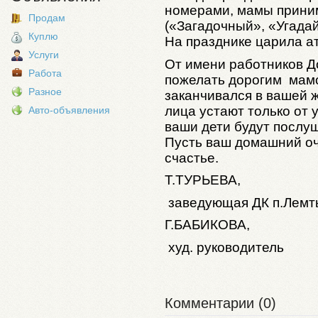
номерами, мамы приним
Продам
(«Загадочный», «Угадай 
Куплю
На празднике царила а
Услуги
От имени работников Д
Работа
пожелать дорогим мамо
Разное
заканчивался в вашей 
лица устают только от у
Авто-объявления
ваши дети будут послу
Пусть ваш домашний оч
счастье.
Т.
ТУРЬЕВА
,
заведующая ДК п.Лемт
Г.
БАБИКОВА
,
худ. руководитель
Комментарии (0)