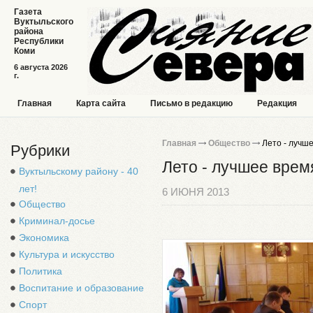
Газета
Вуктыльского
района
Республики
Коми
6 августа 2026
г.
Главная
Карта сайта
Письмо в редакцию
Редакция
Главная
Общество
Лето - лучше
Рубрики
Лето - лучшее время
Вуктыльскому району - 40
лет!
6 ИЮНЯ 2013
Общество
Криминал-досье
Экономика
Культура и искусство
Политика
Воспитание и образование
Спорт