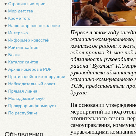
Страницы истории
Мир детства
Кроме того
Наше старшее поколение
Первое в этом году засе
Интервью
жилищно-коммунального, г
Информер новостей
комплексов района к эксп
Рейтинг сайтов
годов прошло 31 мая под
Блоги
обязанности руководите
Каталог сайтов
района "Вуктыл" И.Озарк
Архив номеров в PDF
руководители администра
Противодействие коррупции
жилищно-коммунального х
Наблюдательный совет
ТСЖ, представители про
Прямая линия
другие.
Молодёжный клуб
На основании утвержденно
Прокурор информирует
мероприятий по подготов
По республике
отопительного сезона, пе
самоуправления, коммуна
управляющими компаниями
Объявления