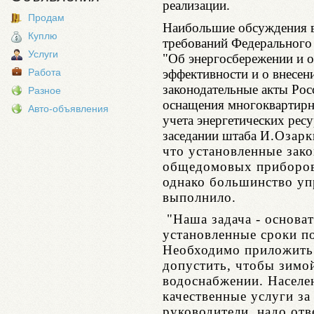
реализации.
Продам
Наибольшие обсуждения в
Куплю
требований Федерального 
Услуги
"Об энергосбережении и 
эффективности и о внесен
Работа
законодательные акты Рос
Разное
оснащения многоквартир
Авто-объявления
учета энергетических рес
заседании штаба
И.Озарк
что установленные зак
общедомовых приборов 
однако большинство уп
выполнило.
"Наша задача - основат
установленные сроки п
Необходимо приложить 
допустить, чтобы зимо
водоснабжении. Населе
качественные услуги за
руководители, надо отв