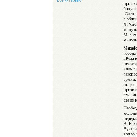
Все интервью
прошли
бонусо
Ситник
с общи
Л. Чис
минуты
М. Зам
минуты
Марафо
города
«Куда в
некото
ключев
газопр
армии,
по-раз
проявл
«манип
девиз н
Необхо
молодё
перера
В. Вол
Вуктыл
воплощ