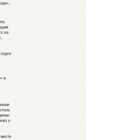
еды»,
оть
ндам
их их
»,
сторге
» и
анные
стала
щенко
лов) у
 место