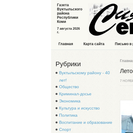
Газета
Вуктыльского
района
Республики
Коми
7 августа 2026
г.
Главная
Карта сайта
Письмо в
Главна
Рубрики
Лето
Вуктыльскому району - 40
лет!
7 НОЯБ
Общество
Криминал-досье
Экономика
Культура и искусство
Политика
Воспитание и образование
Спорт