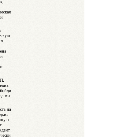
в,
ческая
ди
а
ескую
ся
ена
ки
та
П,
евиз.
Обойди
да мы
сть на
адки»
анную
т
ндент
ически