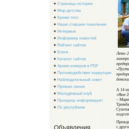
Страницы истории
Мир детства
Кроме того
Наше старшее поколение
Интервью
Информер новостей
Рейтинг сайтов
Блоги
Лето 2
газопр
Каталог сайтов
предпр
Архив номеров в PDF
«Пусть
Противодействие коррупции
предпр
детски
Наблюдательный совет
Прямая линия
А 14 и
Молодёжный клуб
«Яки-2
– Мари
Прокурор информирует
Тримба
По республике
Сухоть
подгот
Прежде
Объявления
с друг