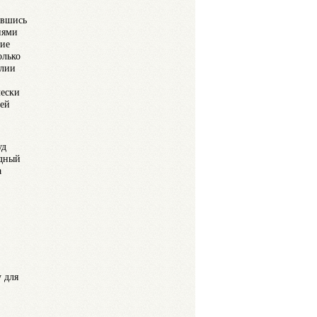
авшись
иями
ние
олько
алии
чески
ией
уд
ядный
а
 для