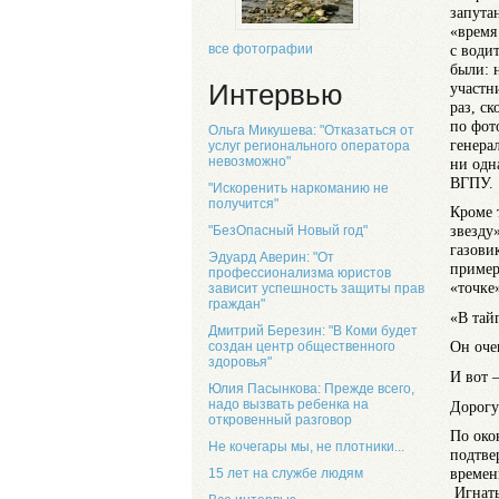
запута
«время
с води
все фотографии
были: 
участн
Интервью
раз, с
по фот
Ольга Микушева: "Отказаться от
генера
услуг регионального оператора
невозможно"
ни одн
ВГПУ.
"Искоренить наркоманию не
получится"
Кроме 
звезду
"БезОпасный Новый год"
газови
Эдуард Аверин: "От
пример
профессионализма юристов
«точке
зависит успешность защиты прав
граждан"
«В тай
Дмитрий Березин: "В Коми будет
Он оче
создан центр общественного
здоровья"
И вот 
Юлия Пасынкова: Прежде всего,
надо вызвать ребенка на
Дорогу
откровенный разговор
По око
Не кочегары мы, не плотники...
подтве
времен
15 лет на службе людям
Игнать