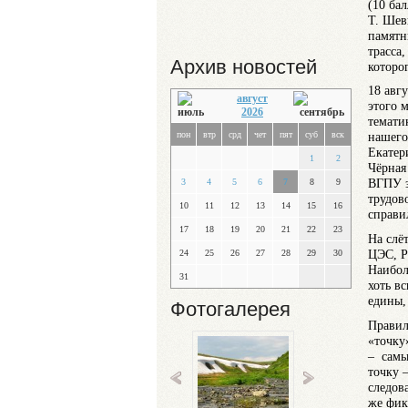
(10 ба
Т. Шев
памятн
трасса
Архив новостей
которо
18 авг
август
этого 
2026
темати
пон
втр
срд
чет
пят
суб
вск
нашего
Екатер
1
2
Чёрная
ВГПУ з
3
4
5
6
7
8
9
трудов
10
11
12
13
14
15
16
справи
17
18
19
20
21
22
23
На слё
ЦЭС, Р
24
25
26
27
28
29
30
Наибол
31
хоть в
едины,
Фотогалерея
Правил
«точку
– самы
точку 
следов
же фик