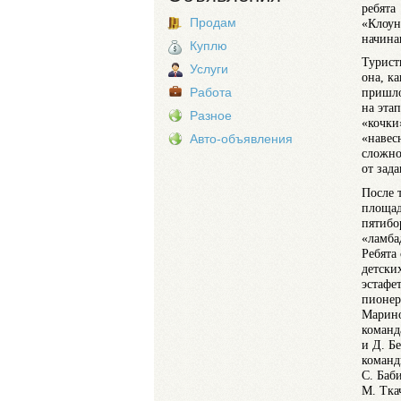
ребята
Продам
«Клоун
начина
Куплю
Туристи
Услуги
она, к
Работа
пришло
на эта
Разное
«кочки
«навес
Авто-объявления
сложно
от зад
После 
площад
пятибо
«ламба
Ребята
детски
эстафе
пионер
Марино
команд
и Д. Б
команд
С. Баб
М. Тка