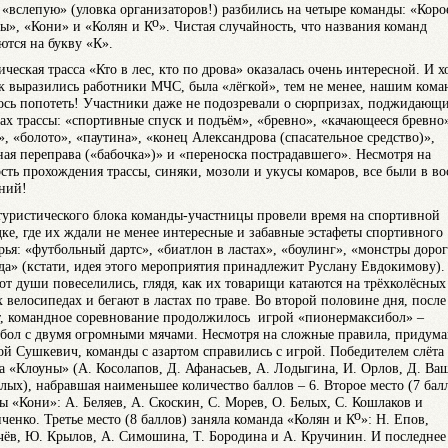
 «вслепую» (уловка организаторов!) разбились на четыре команды: «Коро
о
ы», «Кони» и «Колян и К
». Чистая случайность, что названия команд
ются на букву «К».
ческая трасса «Кто в лес, кто по дрова» оказалась очень интересной. И х
ак выразились работники МЧС, была «лёгкой», тем не менее, нашим кома
сь попотеть! Участники даже не подозревали о сюрпризах, поджидающ
пах трассы: «спортивные спуск и подъём», «бревно», «качающееся бревно
», «болото», «паутина», «конец Александрова (спасательное средство)»,
ная переправа («бабочка»)» и «переноска пострадавшего». Несмотря на
сть прохождения трассы, синяки, мозоли и укусы комаров, все были в во
аний!
туристического блока команды-участницы провели время на спортивной
ке, где их ждали не менее интересные и забавные эстафеты спортивного
рья: «футбольный дартс», «биатлон в ластах», «боулинг», «монстры дорог
да» (кстати, идея этого мероприятия принадлежит Руслану Евдокимову).
 от души повеселились, глядя, как их товарищи катаются на трёхколёсных
х велосипедах и бегают в ластах по траве. Во второй половине дня, после
т, командное соревнование продолжилось игрой «пионермаксибол» –
бол с двумя огромными мячами. Несмотря на сложные правила, придум
й Сушкевич, команды с азартом справились с игрой. Победителем слёта 
а «Клоуны» (А. Косолапов, Д. Афанасьев, А. Лодыгина, И. Орлов, Д. Ва
елых), набравшая наименьшее количество баллов – 6. Второе место (7 бал
ы «Кони»: А. Беляев, А. Скоскин, С. Морев, О. Белых, С. Кошлаков и
о
иченко. Третье место (8 баллов) заняла команда «Колян и К
»: Н. Епов,
чёв, Ю. Крылов, А. Симошина, Т. Бородина и А. Кручинин. И последнее