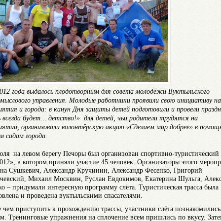
012 года выдалось плодотворным для совета молодёжи Вуктыльского
омыслового управления. Молодые работники проявили свою инициативу на
иятия и города: в канун Дня защиты детей подготовили и провели празд
 всегда будет… детство!» для детей, чьи родители трудятся на
иятии, организовали волонтёрскую акцию «Сделаем мир добрее» в помощ
м садам города.
юля на левом берегу Печоры был организован спортивно-туристический 
012», в котором приняли участие 45 человек. Организаторы этого мероп
на Сушкевич, Александр Кручинин, Александр Фесенко, Григорий
чевский, Михаил Москвин, Руслан Евдокимов, Екатерина Шульга, Алек
ко – придумали интересную программу слёта. Туристическая трасса была
овлена и проведена вуктыльскими спасателями.
 чем приступить к прохождению трассы, участники слёта познакомились
ом. Тренинговые упражнения на сплочение всем пришлись по вкусу. Зат