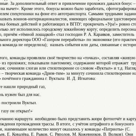
нные. За дополнительный ответ и привлечение прохожих давался бонус –
 на вычет». Кроме этого, бонусы можно было заработать, сфотографиров
телем спецтехники на фоне его автотранспорта. Самыми трудными задан
назвать воинов-интернационалистов, имеющих официальное удостовере
ика боевых действий и работающих в ВГПУ; прокричать «Ура!» ровно ст
колько лет исполнилось городскому хоккейному корту; определить персон
о, причём «тёмной лошадкой» стал господин Р. А. Караяков, заместитель
льного директора ООО «Газпром переработка» по экономике (его практи
а команда не определила); назвать события или даты, связанные с истор
того, команды проявляли своё творчество на «точках», составляя «живую
» из прохожих; показывали пантомиму, содержание которой отражает тр
ков; сочиняли слоган или стихотворение со словом «Вуктыл» и т.д. Нагл
 – творческая команда «Дрим-тим» за минуту сочинила стихотворение н
» почётного гражданина г. Вуктыла И. Д. Игнатова:
ге нашли природный газ,
нь нужен был для нас.
– построили Вуктыл.
 газу он открыл!»
нчанию маршрута необходимо было представить жюри фотоотчёт и карту
рждения прохождения трассы. В итоге, с учётом штрафного и бонусного
и, наименьшее количество минут оказалось у команды «Патриоты» (С.
ев, Е. Ковалёва, Е. Рыков, С. Ряполов, М. Кожевников, В. Волков). Они