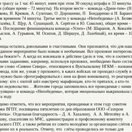
 трассу за 1 час 45 минут, имея при этом 30 секунд штрафа и 33 минуты
в (общее время – 72 минуты). На втором месте – команда «Дрим-тим» (Н
ова, И. Крюков, А. Сухотько, О. Дорошенко, П. Бондаренко и Н. Барано
м временем 74 минуты. Третье место у команды «Непобедимы» (А. Беляе
талёва, Е. Щур, А. Сушицкий, А. Серёгин и Ю. Соколов), общее время –
. Последними финишировала команда «Успех» (М. Шарапов, А. Ковалёв
ыслов, А. Гурьянов, М. Осипов, Д. Шершун, Д. Лазебный), их время – 1
.
нцы остались довольными и счастливыми. Они признаются, что для наш
 данное мероприятие было новым и необычным. Все прохожие интересов
ы бежите?». А когда их вовлекали в действие (дело в том, что в соответс
рыми заданиями, например, используя прохожих, необходимо было соста
ое слово «Сияние Севера», относящееся к Вуктыльскому НГКМ – назван
овода, или же, узнав у прохожего, в каких войсках он проходил службу в
 нужно было сфотографироваться с ним на фоне военкомата), то реагиро
ному: кто с охотой шёл навстречу марафонцам, кто-то прятался, а кто-то
ял недовольство… Жителям города запомнились все проводимые с ними
уляции» и команда «Непобедимы», которая эмоционально выкрикивала 
а ходу.
димо отметить, что все мероприятия, проводимые в этом году советом
жи ВГПУ, посвящены пятилетию со дня образования ООО «Газпром
ботка». Отдельная благодарность – Д. А. Хахалину, А. А. Метелёву и А.
кову, спасателям из МЧС, администрации и профсоюзному комитету
ьского ГПУ, а также ребятам из совета молодёжи за организацию слётов 
ение их в реальность. Отмечу, что слёты проводились не только для