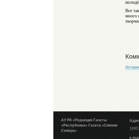
молодё
Вот та
много 
творче
Комм
Остави
АУ РК «Редакция Газеты
Адре
«Республика»
Газета «Сияние
16957
Севера»
е-mai