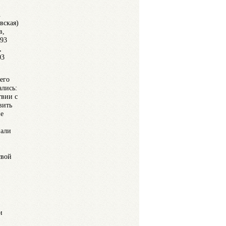
.
вская)
в,
 93
,
03
его
ались:
твии с
вить
ие
вали
свой
и