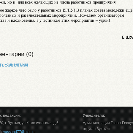
жи, но и для всех желающих из числа работников предприятия.
кое жаркое лето было у работников ВГПУ! В планах совета молодёжи ещё
полезных и развлекательных мероприятий. Пожелаем организаторам
ства и вдохновения, а участникам этих мероприятий – удачи!
Е.ШУ
ентарии (0)
ть комментарий
с редакции:
Учредители:
0, г. Вуктыл, ул.Комсомольская,д.5
Администрация Главы Респу
округа «Вуктыл»
l:
vassand77@mail.ru