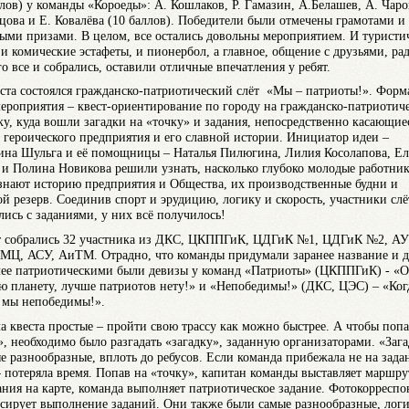
ллов) у команды «Короеды»: А. Кошлаков, Р. Гамазин, А.Белашев, А. Чаро
цова и Е. Ковалёва (10 баллов). Победители были отмечены грамотами и
ыми призами. В целом, все остались довольны мероприятием. И туристи
, и комические эстафеты, и пионербол, а главное, общение с друзьями, ра
го все и собрались, оставили отличные впечатления у ребят.
уста состоялся гражданско-патриотический слёт «Мы – патриоты!». Форм
мероприятия – квест-ориентирование по городу на гражданско-патриотич
ку, куда вошли загадки на «точку» и задания, непосредственно касающие
 героического предприятия и его славной истории. Инициатор идеи –
ина Шульга и её помощницы – Наталья Пилюгина, Лилия Косолапова, Ел
 и Полина Новикова решили узнать, насколько глубоко молодые работни
нают историю предприятия и Общества, их производственные будни и
ой резерв. Соединив спорт и эрудицию, логику и скорость, участники слё
лись с заданиями, у них всё получилось!
т собрались 32 участника из ДКС, ЦКППГиК, ЦДГиК №1, ЦДГиК №2, АУ
МЦ, АСУ, АиТМ. Отрадно, что команды придумали заранее
название и д
ее патриотическими были девизы у команд «Патриоты» (ЦКППГиК) - «
сю планету, лучше патриотов нету!» и «Непобедимы!» (ДКС, ЦЭС) – «Ког
 мы непобедимы!».
а квеста простые – пройти свою трассу как можно быстрее. А чтобы попа
», необходимо было разгадать «загадку», заданную организаторами. «Заг
е разнообразные, вплоть до ребусов. Если команда прибежала не на зад
– потеряла время. Попав на «точку», капитан команды выставляет маршру
ания на карте, команда выполняет патриотическое задание. Фотокорреспо
сирует выполнение заданий. Они также были самые разнообразные, лог