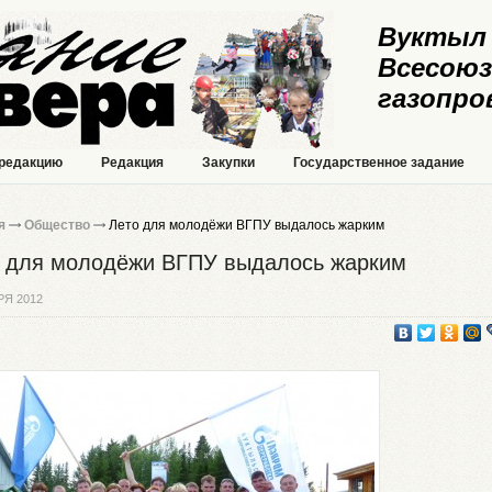
Вуктыл 
Всесоюз
газопро
 редакцию
Редакция
Закупки
Государственное задание
я
Общество
Лето для молодёжи ВГПУ выдалось жарким
 для молодёжи ВГПУ выдалось жарким
РЯ 2012