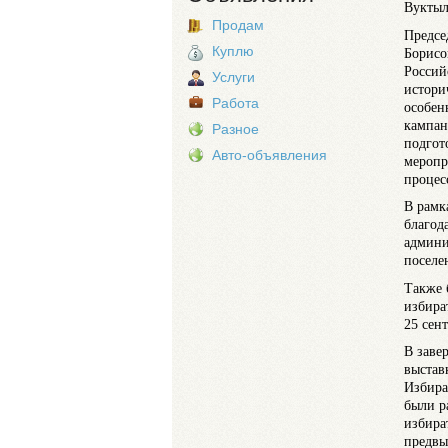
Вуктыл
Продам
Предсе
Куплю
Борисо
Россий
Услуги
истори
Работа
особен
кампан
Разное
подгот
Авто-объявления
меропр
процес
В рамк
благод
админи
поселе
Также 
избира
25 сент
В заве
выстав
Избира
были р
избира
предвы