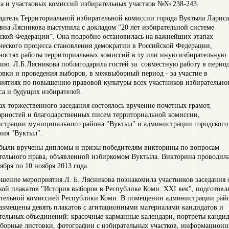
а и участковых комиссий избирательных участков №№ 238-243.
датель Территориальной избирательной комиссии города Вуктыла Лариса
вна Лясникова выступила с докладом "20 лет избирательной системе
ской Федерации". Она подробно остановилась на важнейших этапах
ческого процесса становления демократии в Российской Федерации,
ностях работы территориальных комиссий в ту или иную избирательную
ию. Л.Б.Лясникова поблагодарила гостей за совместную работу в перио
овки и проведения выборов, в межвыборный период - за участие в
иятиях по повышению правовой культуры всех участников избирательно
са и будущих избирателей.
ах торжественного заседания состоялось вручение почетных грамот,
арностей и благодарственных писем территориальной комиссии,
страции муниципального района "Вуктыл" и администрации городского
ния "Вуктыл".
были вручены дипломы и призы победителям викторины по вопросам
тельного права, объявленной избиркомом Вуктыла. Викторина проводила
ября по 10 ноября 2013 года.
ршение мероприятия Л. Б. Лясникова познакомила участников заседания 
кой плакатов "История выборов в Республике Коми. ХХI век", подготов
тельной комиссией Республики Коми. В помещении администрации рай
азмещены девять плакатов с агитационными материалами кандидатов и
тельных объединений: красочные карманные календари, портреты кандид
борные листовки, фотографии с избирательных участков, информацион