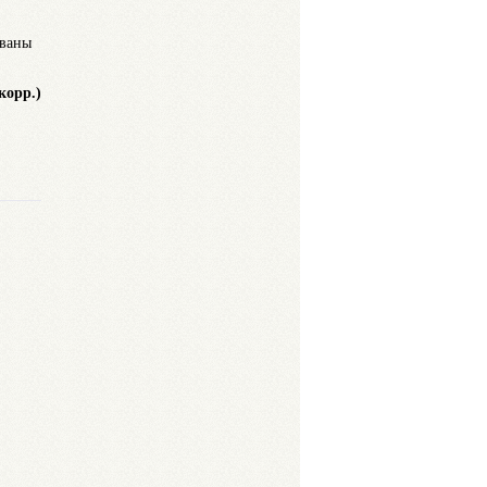
ованы
корр.)