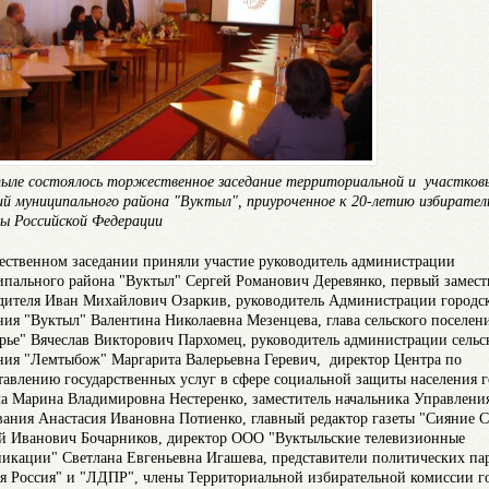
ыле состоялось торжественное заседание территориальной и участков
ий муниципального района "Вуктыл", приуроченное к 20-летию избирател
ы Российской Федерации
ественном заседании приняли участие руководитель администрации
пального района "Вуктыл" Сергей Романович Деревянко, первый замест
дителя Иван Михайлович Озаркив, руководитель Администрации городс
ния "Вуктыл" Валентина Николаевна Мезенцева, глава сельского поселен
рье" Вячеслав Викторович Пархомец, руководитель администрации сельс
ния "Лемтыбож" Маргарита Валерьевна Геревич, директор Центра по
тавлению государственных услуг в сфере социальной защиты населения г
а Марина Владимировна Нестеренко, заместитель начальника Управлени
вания Анастасия Ивановна Потиенко, главный редактор газеты "Сияние С
й Иванович Бочарников, директор ООО "Вуктыльские телевизионные
икации" Светлана Евгеньевна Игашева, представители политических п
я Россия" и "ЛДПР", члены Территориальной избирательной комиссии г