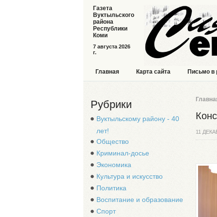
Газета
Вуктыльского
района
Республики
Коми
7 августа 2026
г.
Главная
Карта сайта
Письмо в
Главна
Рубрики
Конс
Вуктыльскому району - 40
лет!
11 ДЕКА
Общество
Криминал-досье
Экономика
Культура и искусство
Политика
Воспитание и образование
Спорт