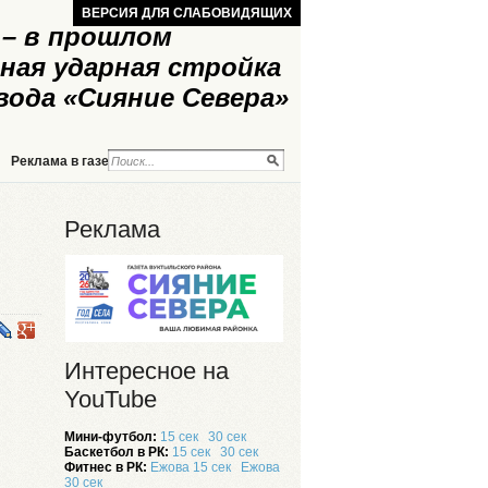
ВЕРСИЯ ДЛЯ СЛАБОВИДЯЩИХ
– в прошлом
ная ударная стройка
вода «Сияние Севера»
Реклама в газете
Реклама на сайте
Реклама
Интересное на
YouTube
Мини-футбол:
15 сек
30 сек
Баскетбол в РК:
15 сек
30 сек
Фитнес в РК:
Ежова 15 сек
Ежова
30 сек