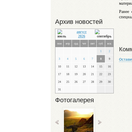
матери
Ранее 
специа
Архив новостей
август
2026
пон
втр
срд
чет
пят
суб
вск
Комм
1
2
3
4
5
6
7
8
9
Остави
10
11
12
13
14
15
16
17
18
19
20
21
22
23
24
25
26
27
28
29
30
31
Фотогалерея