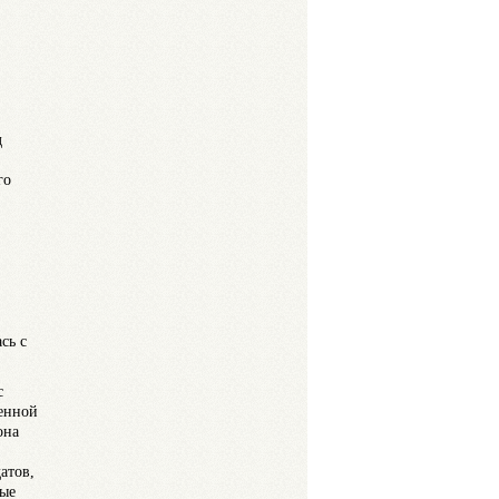
д
го
сь с
с
ленной
она
атов,
ные