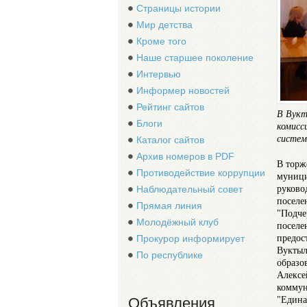
Страницы истории
Мир детства
Кроме того
Наше старшее поколение
Интервью
Информер новостей
Рейтинг сайтов
В Вукт
Блоги
комисс
систем
Каталог сайтов
Архив номеров в PDF
В торж
Противодействие коррупции
муници
руково
Наблюдательный совет
поселе
Прямая линия
"Подче
Молодёжный клуб
поселе
предос
Прокурор информирует
Вуктыл
По республике
образо
Алексе
коммун
"Едина
Объявления