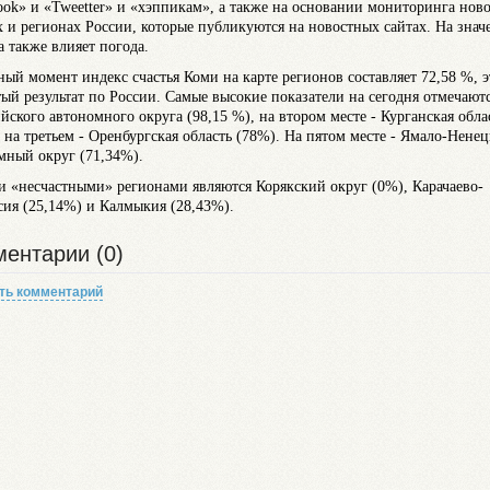
ook» и «Tweetter» и «хэппикам», а также на основании мониторинга ново
х и регионах России, которые публикуются на новостных сайтах. На знач
а также влияет погода.
ный момент индекс счастья Коми на карте регионов составляет 72,58 %, э
тый результат по России. Самые высокие показатели на сегодня отмечаютс
йского автономного округа (98,15 %), на втором месте - Курганская обла
, на третьем - Оренбургская область (78%). На пятом месте - Ямало-Нене
мный округ (71,34%).
 «несчастными» регионами являются Корякский округ (0%), Карачаево-
сия (25,14%) и Калмыкия (28,43%).
ентарии (0)
ть комментарий