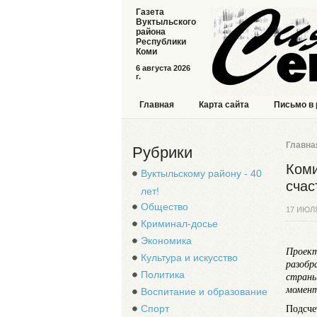
Газета
Вуктыльского
района
Республики
Коми
6 августа 2026
г.
Главная
Карта сайта
Письмо в
Главна
Рубрики
Коми
Вуктыльскому району - 40
счас
лет!
Общество
17 ИЮЛ
Криминал-досье
Экономика
Проект
Культура и искусство
разобр
Политика
страны
момент
Воспитание и образование
Спорт
Подсче