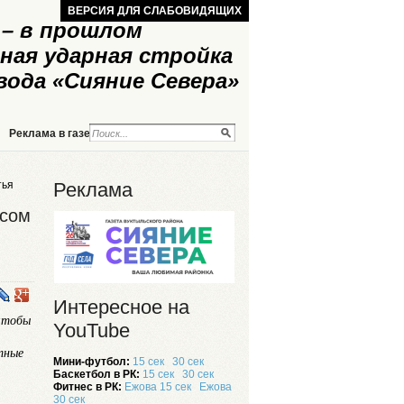
ВЕРСИЯ ДЛЯ СЛАБОВИДЯЩИХ
– в прошлом
ная ударная стройка
вода «Сияние Севера»
Реклама в газете
Реклама на сайте
тья
Реклама
ксом
Интересное на
 чтобы
YouTube
тные
Мини-футбол:
15 сек
30 сек
Баскетбол в РК:
15 сек
30 сек
Фитнес в РК:
Ежова 15 сек
Ежова
30 сек