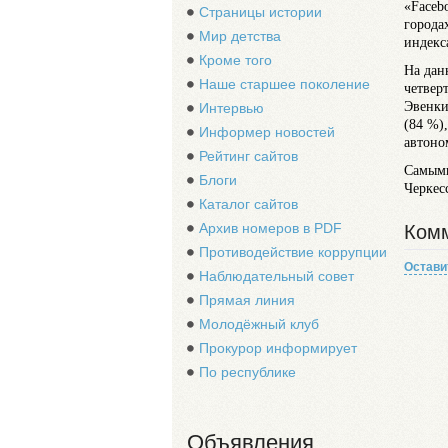
«Faceb
Страницы истории
города
Мир детства
индекс
Кроме того
На дан
Наше старшее поколение
четвер
Эвенки
Интервью
(84 %)
Информер новостей
автоно
Рейтинг сайтов
Самыми
Блоги
Черкес
Каталог сайтов
Архив номеров в PDF
Комм
Противодействие коррупции
Остави
Наблюдательный совет
Прямая линия
Молодёжный клуб
Прокурор информирует
По республике
Объявления