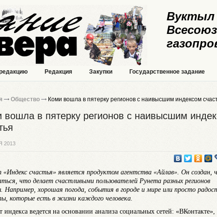
Вуктыл 
Всесоюз
газопро
 редакцию
Редакция
Закупки
Государственное задание
я
Общество
Коми вошла в пятерку регионов с наивысшим индексом счас
 вошла в пятерку регионов с наивысшим инде
тья
Я 2013
 «Индекс счастья» является продуктом агентства «Айлав». Он создан,
аться, что делает счастливыми пользователей Рунета разных регионов
. Например, хорошая погода, события в городе и мире или просто радос
ы, которые есть в жизни каждого человека.
т индекса ведется на основании анализа социальных сетей: «ВКонтакте»,