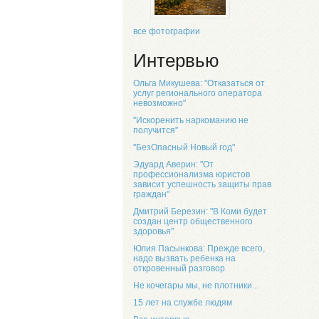
все фотографии
Интервью
Ольга Микушева: "Отказаться от
услуг регионального оператора
невозможно"
"Искоренить наркоманию не
получится"
"БезОпасный Новый год"
Эдуард Аверин: "От
профессионализма юристов
зависит успешность защиты прав
граждан"
Дмитрий Березин: "В Коми будет
создан центр общественного
здоровья"
Юлия Пасынкова: Прежде всего,
надо вызвать ребенка на
откровенный разговор
Не кочегары мы, не плотники...
15 лет на службе людям