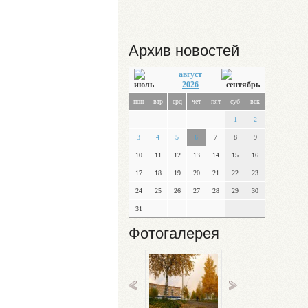
Архив новостей
август
2026
пон
втр
срд
чет
пят
суб
вск
1
2
3
4
5
6
7
8
9
10
11
12
13
14
15
16
17
18
19
20
21
22
23
24
25
26
27
28
29
30
31
Фотогалерея