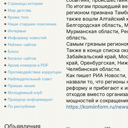
Страницы истории
По итогам прошедшей в
Мир детства
регионом признана Тамб
Кроме того
также вошли Алтайский к
Наше старшее поколение
Белгородская область, М
Мурманская области, Ре
Интервью
область.
Информер новостей
Самым грязным регионом
Рейтинг сайтов
Также в конце списка ок
Блоги
Забайкальский край, Мо
Каталог сайтов
край, Оренбургская, Ниж
Архив номеров в PDF
Челябинская области.
Противодействие коррупции
Как пишет РИА Новости,
Наблюдательный совет
назвали то, что регионы
Прямая линия
реформу и прибегают к и
Молодёжный клуб
отходов вместо организ
Прокурор информирует
мощностей и сокращения
https://komiinform.ru/new
По республике
Объявления