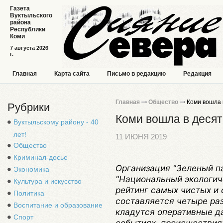
Газета
Вуктыльского
района
Республики
Коми
7 августа 2026
г.
Главная
Карта сайта
Письмо в редакцию
Редакция
Главная
Общество
Коми вошла в
Рубрики
Коми вошла в десят
Вуктыльскому району - 40
лет!
11 ИЮНЯ 2019
Общество
Криминал-досье
Организация "Зеленый п
Экономика
"Национальный экологич
Культура и искусство
рейтинг самых чистых и
Политика
составляется четыре раза
Воспитание и образование
кладутся оперативные д
Спорт
событиях, происшествия