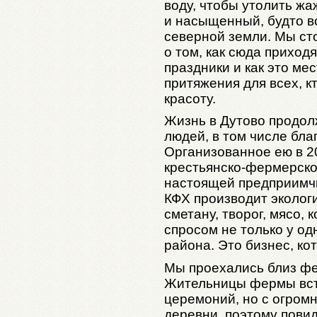
воду, чтобы утолить жа
и насыщенный, будто в
северной земли. Мы ст
о том, как сюда приход
праздники и как это ме
притяжения для всех, к
красоту.
Жизнь в Дутово продол
людей, в том числе бл
Организованное ею в 2
крестьянско-фермерско
настоящей предприимчи
КФХ производит экологи
сметану, творог, мясо,
спросом не только у од
района. Это бизнес, ко
Мы проехались близ ф
Жительницы фермы встр
церемоний, но с огром
деревни, поэтому повид