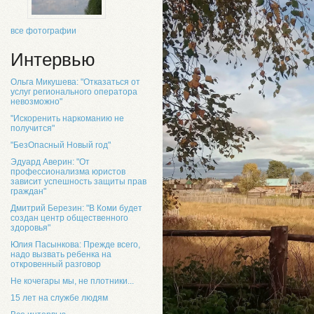
все фотографии
Интервью
Ольга Микушева: "Отказаться от
услуг регионального оператора
невозможно"
"Искоренить наркоманию не
получится"
"БезОпасный Новый год"
Эдуард Аверин: "От
профессионализма юристов
зависит успешность защиты прав
граждан"
Дмитрий Березин: "В Коми будет
создан центр общественного
здоровья"
Юлия Пасынкова: Прежде всего,
надо вызвать ребенка на
откровенный разговор
Не кочегары мы, не плотники...
15 лет на службе людям