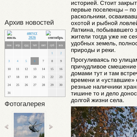
историей. Стоит закрыт
первые поселенцы – по
раскольники, осваивав
Архив новостей
охотой и рыбной ловле
Латкина, побывавшего з
август
жители тогда уже не се
2026
удобных земель, полно
пон
втр
срд
чет
пят
суб
вск
природы и реки.
1
2
Прогуливаясь по улица
3
4
5
6
7
8
9
причудливое смешение
10
11
12
13
14
15
16
домами тут и там встр
17
18
19
20
21
22
23
времени и «уставшие» 
24
25
26
27
28
29
30
резные наличники храня
тишине то и дело донос
31
долгой жизни села.
Фотогалерея