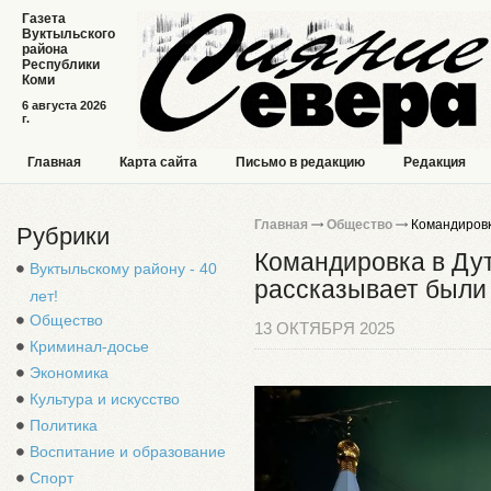
Газета
Вуктыльского
района
Республики
Коми
6 августа 2026
г.
Главная
Карта сайта
Письмо в редакцию
Редакция
Главная
Общество
Командировка
Рубрики
Командировка в Дут
Вуктыльскому району - 40
рассказывает были
лет!
Общество
13 ОКТЯБРЯ 2025
Криминал-досье
Экономика
Культура и искусство
Политика
Воспитание и образование
Спорт