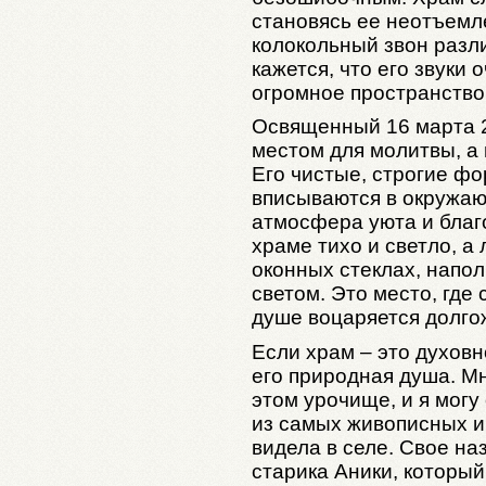
становясь ее неотъемл
колокольный звон разли
кажется, что его звуки
огромное пространство,
Освященный 16 марта 2
местом для молитвы, а
Его чистые, строгие ф
вписываются в окружаю
атмосфера уюта и благо
храме тихо и светло, а 
оконных стеклах, напо
светом. Это место, где 
душе воцаряется долго
Если храм – это духовн
его природная душа. М
этом урочище, и я могу
из самых живописных и
видела в селе. Свое на
старика Аники, который