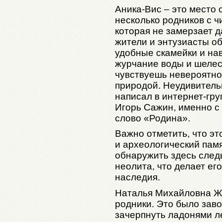
Аника-Вис – это место 
несколько родников с ч
которая не замерзает 
жители и энтузиасты об
удобные скамейки и на
журчание воды и шелес
чувствуешь невероятно
природой. Неудивительн
написал в интернет-гру
Игорь Сажин, именно с
слово «Родина».
Важно отметить, что эт
и археологический памя
обнаружить здесь след
неолита, что делает ег
наследия.
Наталья Михайловна Ж
родники. Это было зав
зачерпнуть ладонями л